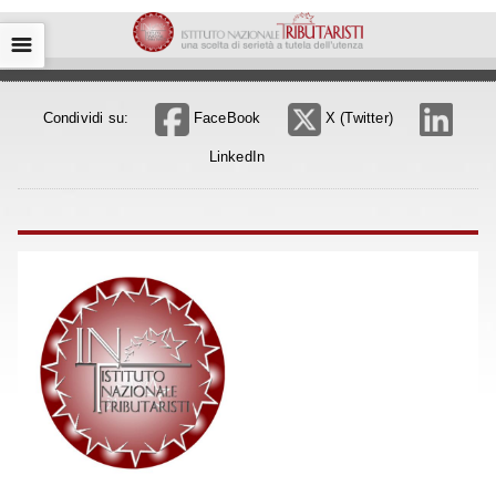
☰
Condividi su:
FaceBook
X (Twitter)
LinkedIn