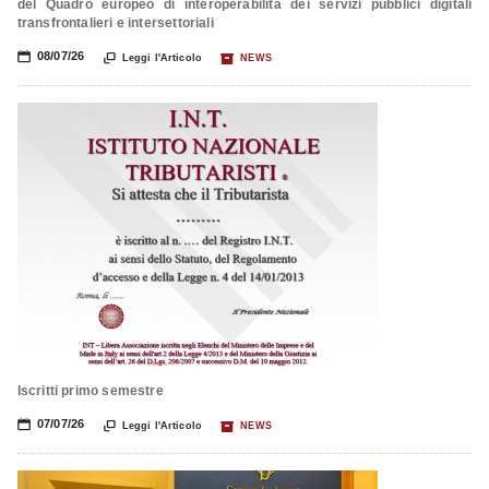
del Quadro europeo di interoperabilità dei servizi pubblici digitali
transfrontalieri e intersettoriali
📅
08/07/26

📦
Leggi l'Articolo
NEWS
Iscritti primo semestre
📅
07/07/26

📦
Leggi l'Articolo
NEWS