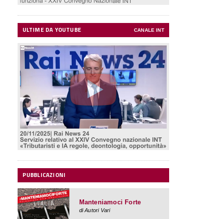
ULTIME DA YOUTUBE
CANALE INT
Rilanciare l'Italia facendo
cose semplici.
Cosa fare e
perché farlo
di Angelo Deiana
Giacovelli Editore
PUBBLICAZIONI
Manteniamoci Forte
di Autori Vari