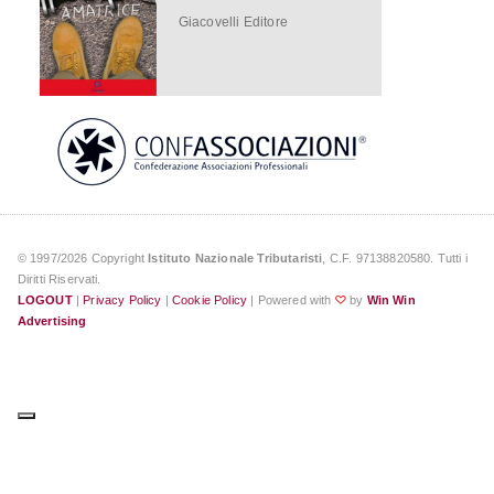
Giacovelli Editore
Ferrari Segreto
Il mito
americano
di Italo Cucci
edizioni Minerva
© 1997/2026 Copyright
Istituto Nazionale Tributaristi
, C.F. 97138820580. Tutti i
Diritti Riservati.
LOGOUT
|
Privacy Policy
|
Cookie Policy
| Powered with
by
Win Win
♡
Advertising
Bed & breakfast e
affittacamere
di Nicola Santangelo e Barbara
Weisz
Maggioli Editore
Le tue preferenze relative alla privacy