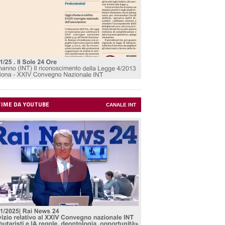
TIME DA YOUTUBE
CANALE INT
Rilanciare l'Italia facendo
cose semplici.
Cosa fare e
perché farlo
di Angelo Deiana