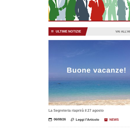
ULTIME NOTIZIE
⚏
VAI ALL'
La Segreteria riaprirà il 27 agosto
📅
06/08/26

Leggi l'Articolo
📦
NEWS