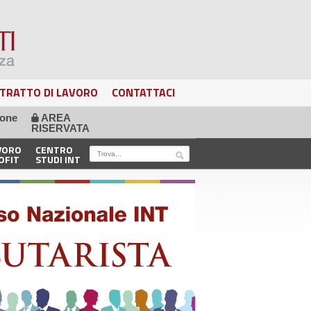
TRATTO DI LAVORO
CONTATTACI
ione
AREA
🔒
RISERVATA
VORO
CENTRO
OFIT
STUDI INT