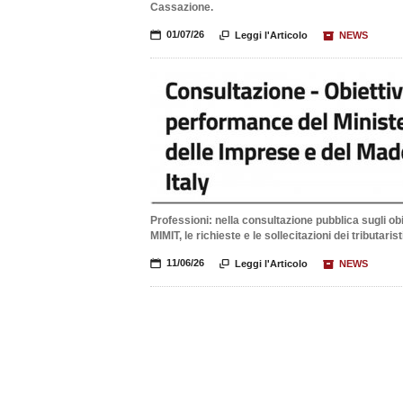
Cassazione.
📅
01/07/26

Leggi l'Articolo
📦
NEWS
Professioni: nella consultazione pubblica sugli obi
MIMIT, le richieste e le sollecitazioni dei tributarist
📅
11/06/26

Leggi l'Articolo
📦
NEWS