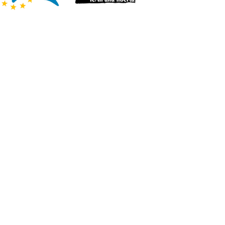
Bed & breakfast e
affittacamere
di Nicola Santangelo e Barbara
Weisz
Maggioli Editore
La scomparsa del dottore
Storia e cronaca di
un'estinzione
di Giorgio Cosmacini
Raffaello Cortina Editore
Le più frequenti
contestazioni del Fisco
di Antonio Iorio