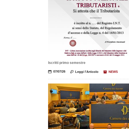
Iscritti primo semestre
📅
07/07/26

Leggi l'Articolo
📦
NEWS