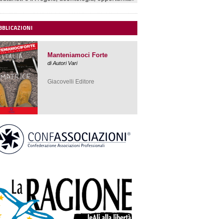
Giacovelli Editore
BBLICAZIONI
Manteniamoci Forte
di Autori Vari
Giacovelli Editore
Ferrari Segreto
Il mito
americano
di Italo Cucci
edizioni Minerva