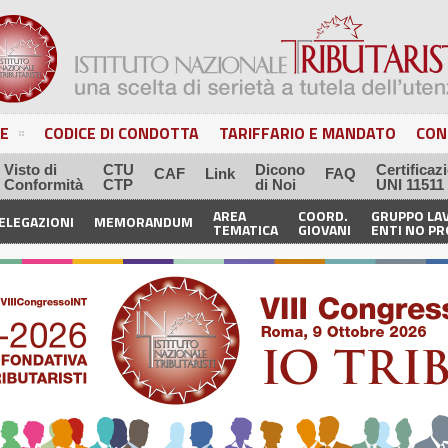
E
CODICE DI CONDOTTA
TARIFFARIO E MANDATO
CON
Visto di
CTU
Dicono
Certificaz
CAF
Link
FAQ
Conformità
CTP
di Noi
UNI 11511
AREA
COORD.
GRUPPO LA
ELEGAZIONI
MEMORANDUM
TEMATICA
GIOVANI
ENTI NO PR