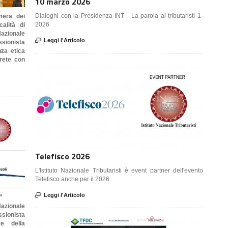
10 marzo 2026
Dialoghi con la Presidenza INT - La parola ai tributaristi 1-
mera dei
2026
calità di
Nazionale

Leggi l'Articolo
sionista
nza etica
 rete con
Telefisco 2026
L'Istituto Nazionale Tributaristi è event partner dell'evento
Telefisco anche per il 2026.

Leggi l'Articolo
azionale
ssionista
ze della