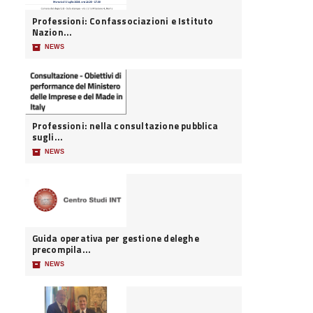
Professioni: Confassociazioni e Istituto
Nazion...
📦
NEWS
Professioni: nella consultazione pubblica
sugli...
📦
NEWS
Guida operativa per gestione deleghe
precompila...
📦
NEWS