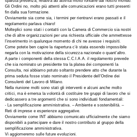
sparuta presenza, relativa ad attività molto lontane dal nostro mondo.
Gli Ordini no, molto più attenti alle comunicazioni erano tutti presenti
fin dalla sua formazione.
Ovviamente sia come sia, i termini per rientrarvi erano passati e il
regolamento parlava chiaro!
Molteplici sono stati i contatti con la Camera di Commercio sia nostri
che di altre organizzazioni per una richiesta ufficiale che ammettesse
l’inserimento in qualunque momento di chi ne avesse i requisiti.
Come potete ben capire la riapertura c’è stata essendo impossibile
negarla con la motivazione della sicurezza nazionale o quant’altro.
A parte i componenti della stessa C.C.I.A.A. il regolamento prevede
che sia nominato un presidente tra la platea dei componenti la
Consulta, noi abbiamo potuto soltanto prendere atto che durante la
prima seduta fosse stato nominato il Presidente dell’Ordine dei
Consulenti del Lavoro di Milano.
Nella riunione molti sono stati gli interventi e alcuni anche molto
critici, ma è emersa la volontà di costituire tre gruppi di lavoro che si
dedicassero a tre argomenti che si sono individuati fondamentali:
- La semplificazione amministrativa. – Ambiente e sostenibilità. –
Reti di imprese e esperienze aggregative.
Ovviamente come INT abbiamo comunicato ufficialmente che siamo
disponibili a partecipare e dare il nostro contributo al gruppo della
semplificazione amministrativa.
Vi aggiorneremo sulle future evoluzioni.