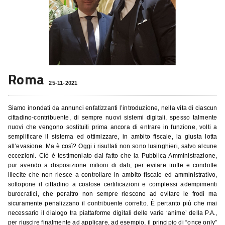
Roma
25-11-2021
Siamo inondati da annunci enfatizzanti l’introduzione, nella vita di ciascun
cittadino-contribuente, di sempre nuovi sistemi digitali, spesso talmente
nuovi che vengono sostituiti prima ancora di entrare in funzione, volti a
semplificare il sistema ed ottimizzare, in ambito fiscale, la giusta lotta
all’evasione. Ma è così? Oggi i risultati non sono lusinghieri, salvo alcune
eccezioni. Ciò è testimoniato dal fatto che la Pubblica Amministrazione,
pur avendo a disposizione milioni di dati, per evitare truffe e condotte
illecite che non riesce a controllare in ambito fiscale ed amministrativo,
sottopone il cittadino a costose certificazioni e complessi adempimenti
burocratici, che peraltro non sempre riescono ad evitare le frodi ma
sicuramente penalizzano il contribuente corretto. È pertanto più che mai
necessario il dialogo tra piattaforme digitali delle varie ‘anime’ della P.A.,
per riuscire finalmente ad applicare, ad esempio, il principio di “once only”