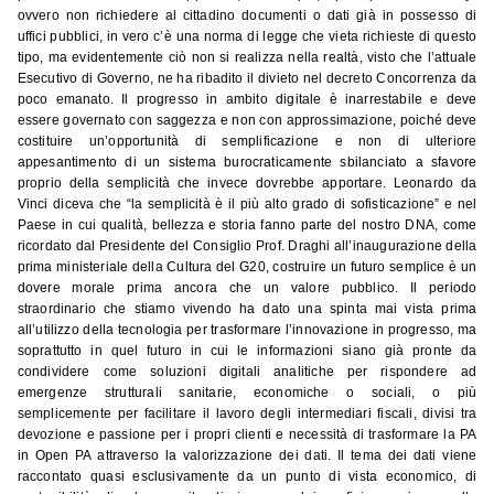
ovvero non richiedere al cittadino documenti o dati già in possesso di
uffici pubblici, in vero c’è una norma di legge che vieta richieste di questo
tipo, ma evidentemente ciò non si realizza nella realtà, visto che l’attuale
Esecutivo di Governo, ne ha ribadito il divieto nel decreto Concorrenza da
poco emanato. Il progresso in ambito digitale è inarrestabile e deve
essere governato con saggezza e non con approssimazione, poiché deve
costituire un’opportunità di semplificazione e non di ulteriore
appesantimento di un sistema burocraticamente sbilanciato a sfavore
proprio della semplicità che invece dovrebbe apportare. Leonardo da
Vinci diceva che “la semplicità è il più alto grado di sofisticazione” e nel
Paese in cui qualità, bellezza e storia fanno parte del nostro DNA, come
ricordato dal Presidente del Consiglio Prof. Draghi all’inaugurazione della
prima ministeriale della Cultura del G20, costruire un futuro semplice è un
dovere morale prima ancora che un valore pubblico. Il periodo
straordinario che stiamo vivendo ha dato una spinta mai vista prima
all’utilizzo della tecnologia per trasformare l’innovazione in progresso, ma
soprattutto in quel futuro in cui le informazioni siano già pronte da
condividere come soluzioni digitali analitiche per rispondere ad
emergenze strutturali sanitarie, economiche o sociali, o più
semplicemente per facilitare il lavoro degli intermediari fiscali, divisi tra
devozione e passione per i propri clienti e necessità di trasformare la PA
in Open PA attraverso la valorizzazione dei dati. Il tema dei dati viene
raccontato quasi esclusivamente da un punto di vista economico, di