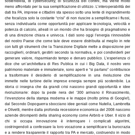
sostenibilità, di cybersecurity, di sicurezza dei confini, ma viene molto
meno affrontato per la sua semplificazione di utilizzo. L’interoperabilità dei
dati tra PA, imprese e cittadini sta spesso sotto una lente di ingrandimento
che focalizza solo la costante “crisi” di non riuscire a semplificarne i flussi,
senza individuarla come opportunità per applicare tecnologia, velocità e
potenza di calcolo, alleati in un mondo che ha bisogno di pragmatismo e
di una direzione chiara e univoca. I dati sono oggi l’energia rinnovabile
del nostro Paese che come tale deve essere distribuita al meglio in rete
con tutti gli strumenti che la Transizione Digitale mette a disposizione per
raccoglierli, ordinarli, gestirli secondo la normativa, e poi condividerli per
generare valore, risparmiando tempo e denaro pubblico. L’esperienza ci
dice che un’architettura di Res Publica in cui i Big Data, il nostro vero
patrimonio materiale e immateriale, sono aperti e “si parlano” contribuisce
a trasformare il desiderio di semplificazione in una rivoluzione che
immette nelle turbine delle imprese energia sempre più sostenibile. La
storia ci insegna che da grandi crisi nascono grandi opportunità e idee
rivoluzionarie: dopo la peste nera del ‘300 arrivano il Rinascimento,
l’invenzione della stampa moderna e le mappe (molto prima di Google!),
dal Secondo Dopoguerra sbocciano idee geniali come Nutella, Lambretta
e Olivetti, mentre dalla profonda recessione economica del 2008 nascono
aziende dirompenti della sharing economy come Airbnb e Uber. Il vizio di
chi si occupa innovazione è interrogare i complicati algoritmi,
costringendoli a confessare la loro vocazione a semplificare la burocrazia
e a rendere trasparente il rapporto tra PA e mercato, costruendo in modo