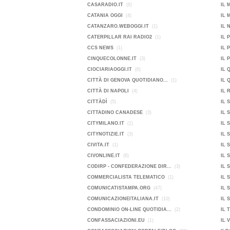
CASARADIO.IT
(6)
IL 
CATANIA OGGI
(4)
IL 
CATANZARO.WEBOGGI.IT
(1)
IL 
CATERPILLAR RAI RADIO2
(1)
IL 
CCS NEWS
(1)
IL 
CINQUECOLONNE.IT
(3)
IL 
CIOCIARIAOGGI.IT
(6)
IL 
CITTÀ DI GENOVA QUOTIDIANO...
(1)
IL 
CITTÀ DI NAPOLI
(4)
IL 
CITTÀDÌ
(5)
IL 
CITTADINO CANADESE
(3)
IL 
CITYMILANO.IT
(1)
IL 
CITYNOTIZIE.IT
(3)
IL 
CIVITA.IT
(1)
IL 
CIVONLINE.IT
(6)
IL 
CODIRP - CONFEDERAZIONE DIR...
(3)
IL 
COMMERCIALISTA TELEMATICO
(1)
IL 
COMUNICATISTAMPA.ORG
(47)
IL 
COMUNICAZIONEITALIANA.IT
(10)
IL 
CONDOMINIO ON-LINE QUOTIDIA...
(2)
IL 
CONFASSACIAZIONI.EU
(1)
IL 