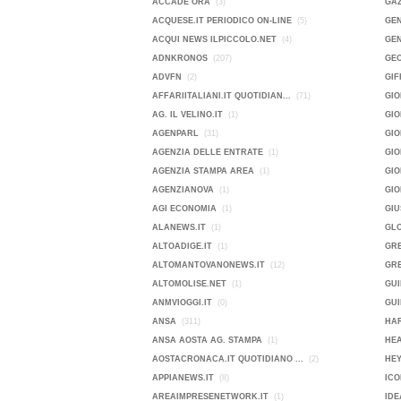
ACCADE ORA
(3)
GA
ACQUESE.IT PERIODICO ON-LINE
(5)
GEN
ACQUI NEWS ILPICCOLO.NET
(4)
GEN
ADNKRONOS
(207)
GE
ADVFN
(2)
GIF
AFFARIITALIANI.IT QUOTIDIAN...
(71)
GIO
AG. IL VELINO.IT
(1)
GI
AGENPARL
(31)
GIO
AGENZIA DELLE ENTRATE
(1)
GI
AGENZIA STAMPA AREA
(1)
GIO
AGENZIANOVA
(1)
GI
AGI ECONOMIA
(1)
GIU
ALANEWS.IT
(1)
GL
ALTOADIGE.IT
(1)
GR
ALTOMANTOVANONEWS.IT
(12)
GRE
ALTOMOLISE.NET
(1)
GUI
ANMVIOGGI.IT
(0)
GUI
ANSA
(311)
HAR
ANSA AOSTA AG. STAMPA
(1)
HE
AOSTACRONACA.IT QUOTIDIANO ...
(2)
HEY
APPIANEWS.IT
(8)
ICO
AREAIMPRESENETWORK.IT
(1)
IDE