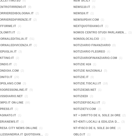
OLLETTINO.EU
(6)
NEW SICILY
(1)
ENTROTIRRENO.IT
(9)
NEWS110.IT
(3)
ORRIEREDIBOLOGNA.IT
(2)
NEWS24.IT
(1)
ORRIEREDIFIRENZE.IT
(2)
NEWSUPDAY.COM
(1)
IFFORME.IT
(4)
NEXTQUOTIDIANO.IT
(1)
OLOMITI.IT
(1)
NOMOS CENTRO STUDI PARLAMEN...
(1)
IORNALEDITALIA.IT
(51)
NONSOLOCALCIO
(23)
IORNALEDIVICENZA.IT
(1)
NOTIZIARIO FINANZIARIO
(0)
KEPUGLIA.IT
(3)
NOTIZIARIO FLEGREO
(4)
ATTINO.IT
(2)
NOTIZIARIOFINANZIARIO.COM
(1)
ONDO.IT
(2)
NOTIZIE H24
(1)
MONDOIA.COM
(2)
NOTIZIE NAZIONALI
(5)
ONITO.IT
(29)
NOTIZIE.IT
(9)
POPOLANO.COM
(3)
NOTIZIE.TISCALI.IT
(18)
ROGRESSONLINE.IT
(5)
NOTIZIE365.NET
(1)
USSIDIARIO.NET
(2)
NOTIZIEDI
(3)
EMPO.IT ON-LINE
(88)
NOTIZIEFISCALI.IT
(1)
PRESS.IT
(1)
NOTIZIETV.COM
(2)
AGINATO.IT
(1)
NT + DIRITTO DE IL SOLE 24 ORE
(2)
ERIANEWS.IT
(1)
NT+ENTI LOCALI & EDILIZIA D...
(3)
IMPRESA CITY NEWS ON-LINE
(1)
NT+FISCO DE IL SOLE 24 ORE
(4)
ALESSANDRIA.IT QUOTIDIAN...
(1)
OBLO.IT
(1)