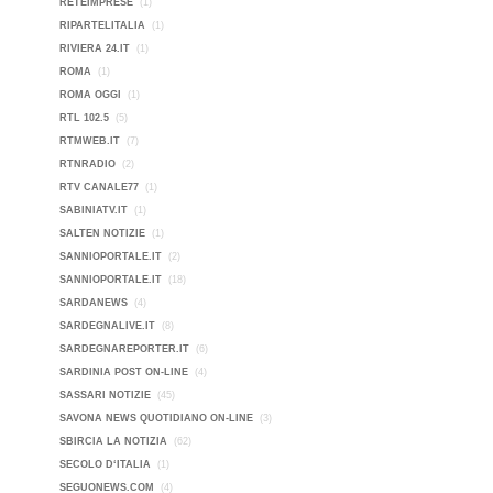
RETEIMPRESE
(1)
RIPARTELITALIA
(1)
RIVIERA 24.IT
(1)
ROMA
(1)
ROMA OGGI
(1)
RTL 102.5
(5)
RTMWEB.IT
(7)
RTNRADIO
(2)
RTV CANALE77
(1)
SABINIATV.IT
(1)
SALTEN NOTIZIE
(1)
SANNIOPORTALE.IT
(2)
SANNIOPORTALE.IT
(18)
SARDANEWS
(4)
SARDEGNALIVE.IT
(8)
SARDEGNAREPORTER.IT
(6)
SARDINIA POST ON-LINE
(4)
SASSARI NOTIZIE
(45)
SAVONA NEWS QUOTIDIANO ON-LINE
(3)
SBIRCIA LA NOTIZIA
(62)
SECOLO D‘ITALIA
(1)
SEGUONEWS.COM
(4)