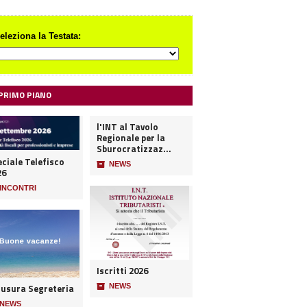
eleziona la Testata:
 PRIMO PIANO
l'INT al Tavolo
Regionale per la
Sburocratizzaz...
ciale Telefisco
📦
NEWS
26
INCONTRI
Iscritti 2026
iusura Segreteria
📦
NEWS
NEWS