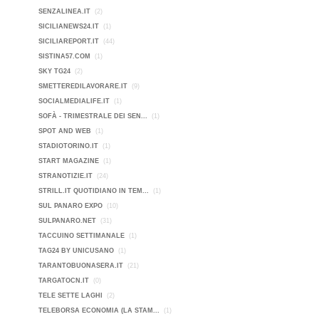
SENZALINEA.IT
(2)
SICILIANEWS24.IT
(1)
SICILIAREPORT.IT
(44)
SISTINA57.COM
(1)
SKY TG24
(2)
SMETTEREDILAVORARE.IT
(9)
SOCIALMEDIALIFE.IT
(1)
SOFÀ - TRIMESTRALE DEI SEN...
(1)
SPOT AND WEB
(1)
STADIOTORINO.IT
(1)
START MAGAZINE
(1)
STRANOTIZIE.IT
(24)
STRILL.IT QUOTIDIANO IN TEM...
(1)
SUL PANARO EXPO
(10)
SULPANARO.NET
(31)
TACCUINO SETTIMANALE
(1)
TAG24 BY UNICUSANO
(1)
TARANTOBUONASERA.IT
(21)
TARGATOCN.IT
(0)
TELE SETTE LAGHI
(2)
TELEBORSA ECONOMIA (LA STAM...
(1)