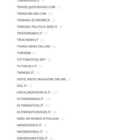
TORINOOGGI.IT
(1)
TRAVELQUOTIDIANO.COM
(1)
TRENDONLINE.COM
(10)
TRIBUNA ECONOMICA
(1)
TRIBUNA POLITICA WEB.IT
(2)
TRISTEMONDO.IT
(4)
TRUE-NEWS.IT
(1)
TUONO NEWS ON-LINE
(2)
TURIWEB
(1)
TUTTONOTIZIE.NET
(0)
TV.TISCALI.IT
(1)
TWNEWS.IT
(4)
UDITE UDITE! MAGAZINE ONLINE
(1)
UGL.IT
(3)
UGUALMENTEABILE.IT
(11)
ULTIMENEWS24.IT
(13)
ULTIMENOTIZIE.IT
(11)
ULTIMENOTIZIEOGGI.IT
(3)
UMDI UN MONDO D'ITALIANI
(7)
UNINDUSTRIA.IT
(8)
UNIONESARDA.IT
(4)
UNIVERSONOTIZIE.IT
(5)