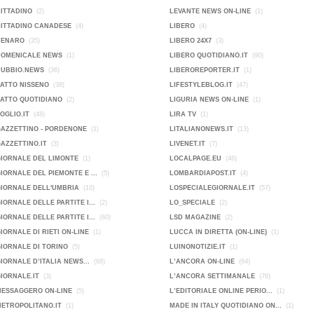
CITTADINO
(2)
LEVANTE NEWS ON-LINE
(1)
CITTADINO CANADESE
(4)
LIBERO
(4)
DENARO
(35)
LIBERO 24X7
(3)
DOMENICALE NEWS
(1)
LIBERO QUOTIDIANO.IT
(90)
DUBBIO.NEWS
(36)
LIBEROREPORTER.IT
(1)
FATTO NISSENO
(38)
LIFESTYLEBLOG.IT
(47)
FATTO QUOTIDIANO
(2)
LIGURIA NEWS ON-LINE
(1)
FOGLIO.IT
(48)
LIRA TV
(1)
GAZZETTINO - PORDENONE
(1)
LITALIANONEWS.IT
(13)
GAZZETTINO.IT
(3)
LIVENET.IT
(7)
GIORNALE DEL LIMONTE
(1)
LOCALPAGE.EU
(46)
GIORNALE DEL PIEMONTE E ...
(5)
LOMBARDIAPOST.IT
(4)
GIORNALE DELL'UMBRIA
(10)
LOSPECIALEGIORNALE.IT
(57)
GIORNALE DELLE PARTITE I...
(2)
LO_SPECIALE
(2)
GIORNALE DELLE PARTITE I...
(60)
LSD MAGAZINE
(2)
GIORNALE DI RIETI ON-LINE
(1)
LUCCA IN DIRETTA (ON-LINE)
(1)
GIORNALE DI TORINO
(5)
LUINONOTIZIE.IT
(1)
GIORNALE D’ITALIA NEWS...
(68)
L’ANCORA ON-LINE
(64)
GIORNALE.IT
(3)
L’ANCORA SETTIMANALE
(76)
MESSAGGERO ON-LINE
(5)
L’EDITORIALE ONLINE PERIO...
(1)
METROPOLITANO.IT
(1)
MADE IN ITALY QUOTIDIANO ON...
(1)