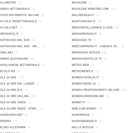
MILLIMETRO
(22)
MAGAZINE
(3)
MONDO SETTIMANALE
(3)
MAGAZINE.WINDTRE.COM
(34)
NUOVO RIFORMISTA ON-LINE
(1)
MALPENSA24.IT
(1)
PICCOLO TRISETTIMANALE
(1)
MANTOVAUNO.IT
(89)
PICCOLO.NET
(1)
MEDIAINTELLIGENCE.CLOUD
(36)
PORTAVOCE.IT
(3)
MEDIAPRESS24.IT
(6)
QUOTIDIANO DEL SUD
(1)
MEDIASUD.TV
(2)
QUOTIDIANO DEL SUD - ON-...
(1)
MERCURPRESS.IT - AGENZIA ST...
(3)
ROMA.NET
(2)
MERIDIANA NOTIZIE
(34)
SANNIO QUOTIDIANO
(98)
MERIDIANOITALIA.TV
(2)
SAVIGLIANESE SETTIMANALE
(1)
METEO WEB
(1)
SECOLO XIX
(2)
METRONEWS.IT
(1)
SOLE 24 ORE
(116)
MOMENTOITALIA.IT
(1)
SOLE 24 ORE DEL LUNEDÌ
(1)
MONDO NEWS 24
(1)
SOLE 24 ORE N.O.
(3)
MONDO PROFESSIONISTI ON-LINE
(533)
SOLE 24 ORE ON-LINE
(13)
MONDOLIBEROONLINE
(1)
SOLE 24 ORE VIDEO
(1)
MONEY.IT
(2)
SOLE 24 ORE VIDEO - STRE...
(2)
MSN.COM MONEY
(58)
SUSSIDIARIO.NET
(2)
NANOPRESS
(1)
TIRRENO
(10)
NARDONEWS24.IT
(4)
VELINO AG.STAMPA
(6)
NELLA NOTIZIA
(1)