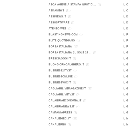
ASCA AGENZIA STAMPA QUOTIDI...
(1)
IL 
ASKANEWS
(11)
IL 
ASSINEWS.IT
(1)
IL 
ASSOSFTWARE
(1)
IL 
ATENEO WEB
(2)
IL 
BLASTINGNEWS.COM
(1)
IL 
BLITZ QUOTIDIANO
(1)
IL 
BORSA ITALIANA
(10)
IL 
BORSA ITALIANA (IL SOLE 24 ...
(6)
IL 
BRESCIAOGGI.IT
(2)
IL 
BUONGIORNOALGHERO.IT
(1)
IL 
BUSINESS24TV.IT
(1)
IL 
BUSINESSONLINE
(1)
IL 
BUSINESSVOX.IT
(1)
IL 
CAGLIARILIVEMAGAZINE.IT
(23)
IL 
CAGLIARILIVETV.IT
(5)
IL 
CALABRIAECONOMIA.IT
(3)
IL 
CALABRIANEWS.IT
(4)
IL 
CAMPANIAPRESS
(3)
IL 
CANALEDIECI.IT
(23)
IL 
CANALEUNO
(3)
IL 