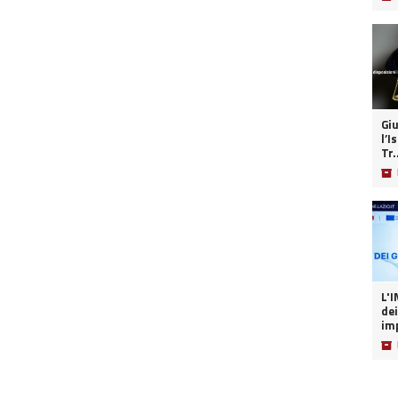
Giu
l’I
Tr.
📦
L'INT
dei
imp
📦