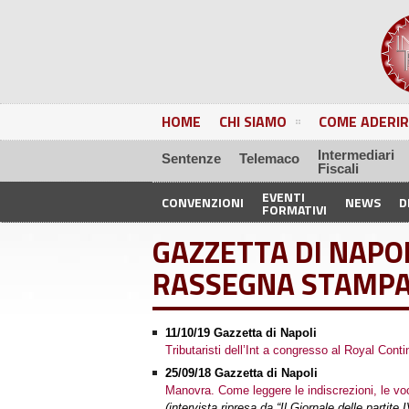
HOME
CHI SIAMO
COME ADERIR
Intermediari
Sentenze
Telemaco
Fiscali
EVENTI
CONVENZIONI
NEWS
D
FORMATIVI
GAZZETTA DI NAPO
RASSEGNA STAMP
11/10/19 Gazzetta di Napoli
Tributaristi dell’Int a congresso al Royal Conti
25/09/18 Gazzetta di Napoli
Manovra. Come leggere le indiscrezioni, le voc
(intervista ripresa da “Il Giornale delle partite I