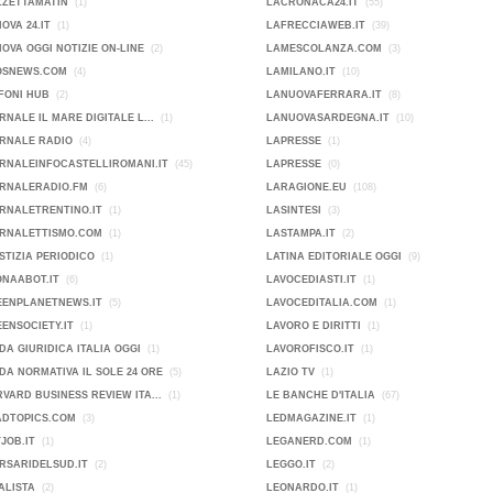
ZZETTAMATIN
(1)
LACRONACA24.IT
(55)
OVA 24.IT
(1)
LAFRECCIAWEB.IT
(39)
OVA OGGI NOTIZIE ON-LINE
(2)
LAMESCOLANZA.COM
(3)
OSNEWS.COM
(4)
LAMILANO.IT
(10)
FONI HUB
(2)
LANUOVAFERRARA.IT
(8)
RNALE IL MARE DIGITALE L...
(1)
LANUOVASARDEGNA.IT
(10)
ORNALE RADIO
(4)
LAPRESSE
(1)
RNALEINFOCASTELLIROMANI.IT
(45)
LAPRESSE
(0)
ORNALERADIO.FM
(6)
LARAGIONE.EU
(108)
RNALETRENTINO.IT
(1)
LASINTESI
(3)
ORNALETTISMO.COM
(1)
LASTAMPA.IT
(2)
STIZIA PERIODICO
(1)
LATINA EDITORIALE OGGI
(9)
ONAABOT.IT
(6)
LAVOCEDIASTI.IT
(1)
EENPLANETNEWS.IT
(5)
LAVOCEDITALIA.COM
(1)
ENSOCIETY.IT
(1)
LAVORO E DIRITTI
(1)
DA GIURIDICA ITALIA OGGI
(1)
LAVOROFISCO.IT
(1)
DA NORMATIVA IL SOLE 24 ORE
(5)
LAZIO TV
(1)
VARD BUSINESS REVIEW ITA...
(1)
LE BANCHE D'ITALIA
(67)
ADTOPICS.COM
(3)
LEDMAGAZINE.IT
(1)
JOB.IT
(1)
LEGANERD.COM
(1)
RSARIDELSUD.IT
(2)
LEGGO.IT
(2)
ALISTA
(2)
LEONARDO.IT
(1)