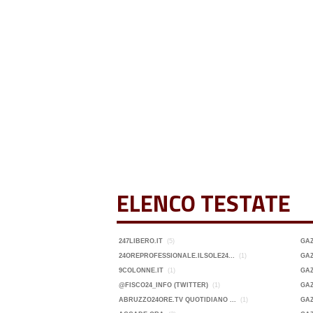
ELENCO TESTATE
247LIBERO.IT
(5)
GA
24OREPROFESSIONALE.ILSOLE24...
(1)
GAZ
9COLONNE.IT
(1)
GAZ
@FISCO24_INFO (TWITTER)
(1)
GAZ
ABRUZZO24ORE.TV QUOTIDIANO ...
(1)
GAZ