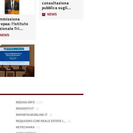
consultazione
pubblica sugli...
📦
NEWS
mmissione
opea: l’Istituto
ionale Tri...
NEWS
REDIGO.INFO
(105)
REGGIOTV.IT
(2)
REPORTAGEONLINE.IT
(2)
REQUADRO.COM REALE ESTATE I...
(1)
RETECHIARA
(5)