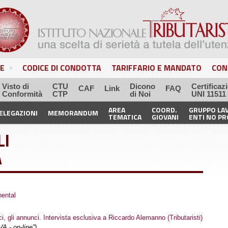
E
CODICE DI CONDOTTA
TARIFFARIO E MANDATO
CON
Visto di
CTU
Dicono
Certificaz
CAF
Link
FAQ
Conformità
CTP
di Noi
UNI 11511
AREA
COORD.
GRUPPO LA
ELEGAZIONI
MEMORANDUM
TEMATICA
GIOVANI
ENTI NO PR
LI
A
nental
i, gli annunci. Intervista esclusiva a Riccardo Alemanno (Tributaristi)
VA - on-line”)