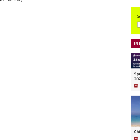
S
IN
Spe
20
📦
Ch
📦