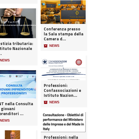
Conferenza presso
la Sala stampa della
Camera d...
stizia tributaria:
📦
NEWS
stituto Nazionale
..
NEWS
Professioni:
Confassociazioni e
Istituto Nazion...
📦
NEWS
 nella Consulta
 giovani
renditori ...
NEWS
Professioni: nella