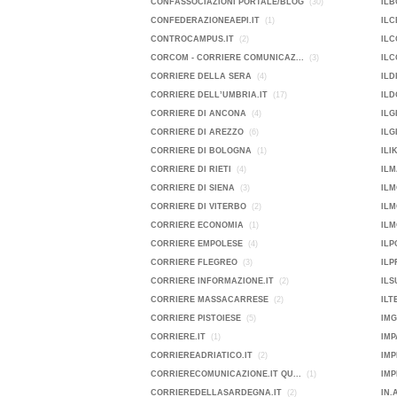
CONFASSOCIAZIONI PORTALE/BLOG
(30)
ILB
CONFEDERAZIONEAEPI.IT
(1)
ILC
CONTROCAMPUS.IT
(2)
ILC
CORCOM - CORRIERE COMUNICAZ...
(3)
ILC
CORRIERE DELLA SERA
(4)
ILD
CORRIERE DELL’UMBRIA.IT
(17)
ILD
CORRIERE DI ANCONA
(4)
ILG
CORRIERE DI AREZZO
(6)
ILG
CORRIERE DI BOLOGNA
(1)
ILI
CORRIERE DI RIETI
(4)
ILM
CORRIERE DI SIENA
(3)
ILM
CORRIERE DI VITERBO
(2)
IL
CORRIERE ECONOMIA
(1)
ILM
CORRIERE EMPOLESE
(4)
IL
CORRIERE FLEGREO
(3)
ILP
CORRIERE INFORMAZIONE.IT
(2)
ILS
CORRIERE MASSACARRESE
(2)
ILT
CORRIERE PISTOIESE
(5)
IMG
CORRIERE.IT
(1)
IMP
CORRIEREADRIATICO.IT
(2)
IMP
CORRIERECOMUNICAZIONE.IT QU...
(1)
CORRIEREDELLASARDEGNA.IT
(2)
IN.