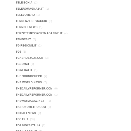
TELEISCHIA
(1)
TELEROMAGNA24.IT
(1)
TELEVOMERO
(1)
TENDENZE DI VIAGGIO
(2)
TERMOLI NEWS
(1)
TERZOTEMPOSPORTMAGAZINE.IT
(4)
TFNEWS.IT
(5)
TG REGIONE.IT
(2)
TG5
(1)
TGABRUZZO24.COM
(3)
TGCOM24
(1)
TGWEBAI.IT
(1)
THE SOUNDCHECK
(2)
THE WORLD NEWS
(7)
THEDAILYREFORMER.COM
(0)
THEDAILYREFORMER.COM
(1)
THEWAYMAGAZINE.IT
(1)
TICRONOMETRO.COM
(1)
TISCALI NEWS
(6)
TODAY.IT
(55)
TOP NEWS ITALIA
(1)