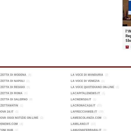
l'I
Reg
Sb
📦
ZZETTA DI MODENA
(8)
LA VOCE DI MANDURIA
(2)
ZETTA DI NAPOLI
(2)
LA VOCE DI VENEZIA
(1)
ZETTA DI REGGIO
(8)
LA VOCE QUOTIDIANO ON-LINE
(2)
ZETTA DI ROMA
(6)
LACAPITALENEWS.IT
(1)
ZETTA DI SALERNO
(8)
LACNEWS24.IT
(1)
ZZETTAMATIN
(1)
LACRONACA24.IT
(55)
OVA 24.IT
(1)
LAFRECCIAWEB.IT
(39)
OVA OGGI NOTIZIE ON-LINE
(2)
LAMESCOLANZA.COM
(3)
OSNEWS.COM
(4)
LAMILANO.IT
(10)
FONI HUB
(2)
LANUOVAFERRARA.IT
(8)