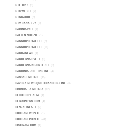
RTL 102.5
(5)
RTMWEB.IT
(7)
RTNRADIO
(2)
RTV CANALE77
(1)
SABINIATV.IT
(1)
SALTEN NOTIZIE
(1)
SANNIOPORTALE.IT
(2)
SANNIOPORTALE.IT
(18)
SARDANEWS
(4)
SARDEGNALIVE.IT
(8)
SARDEGNAREPORTER.IT
(6)
SARDINIA POST ON-LINE
(4)
SASSARI NOTIZIE
(45)
SAVONA NEWS QUOTIDIANO ON-LINE
(3)
SBIRCIA LA NOTIZIA
(62)
SECOLO D‘ITALIA
(1)
SEGUONEWS.COM
(4)
SENZALINEA.IT
(2)
SICILIANEWS24.IT
(1)
SICILIAREPORT.IT
(44)
SISTINA57.COM
(1)