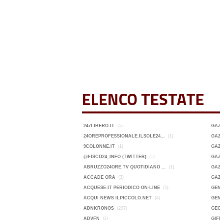
ELENCO TESTATE
247LIBERO.IT
(5)
GA
24OREPROFESSIONALE.ILSOLE24...
(1)
GAZ
9COLONNE.IT
(1)
GAZ
@FISCO24_INFO (TWITTER)
(1)
GAZ
ABRUZZO24ORE.TV QUOTIDIANO ...
(1)
GAZ
ACCADE ORA
(3)
GA
ACQUESE.IT PERIODICO ON-LINE
(5)
GEN
ACQUI NEWS ILPICCOLO.NET
(4)
GEN
ADNKRONOS
(207)
GE
ADVFN
(2)
GIF