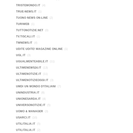
TRISTEMONDO.IT
(4)
TRUE-NEWS.IT
(1)
TUONO NEWS ON-LINE
(2)
TURIWEB
(1)
TUTTONOTIZIE.NET
(0)
TV.TISCALI.IT
(1)
TWNEWS.IT
(4)
UDITE UDITE! MAGAZINE ONLINE
(1)
UGL.IT
(3)
UGUALMENTEABILE.IT
(11)
ULTIMENEWS24.IT
(13)
ULTIMENOTIZIE.IT
(11)
ULTIMENOTIZIEOGGI.IT
(3)
UMDI UN MONDO D'ITALIANI
(7)
UNINDUSTRIA.IT
(8)
UNIONESARDA.IT
(4)
UNIVERSONOTIZIE.IT
(5)
UOMO & MANAGER
(3)
USARCI.IT
(10)
UTILITALIA.IT
(5)
UTILITALIA.IT
(2)