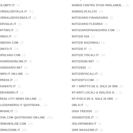
OLOMITI.IT
(1)
NOMOS CENTRO STUDI PARLAMEN...
(1)
IORNALEDITALIA.IT
(51)
NONSOLOCALCIO
(23)
IORNALEDIVICENZA.IT
(1)
NOTIZIARIO FINANZIARIO
(0)
KEPUGLIA.IT
(3)
NOTIZIARIO FLEGREO
(4)
ATTINO.IT
(2)
NOTIZIARIOFINANZIARIO.COM
(1)
ONDO.IT
(2)
NOTIZIE H24
(1)
MONDOIA.COM
(2)
NOTIZIE NAZIONALI
(5)
ONITO.IT
(29)
NOTIZIE.IT
(9)
POPOLANO.COM
(3)
NOTIZIE.TISCALI.IT
(18)
ROGRESSONLINE.IT
(5)
NOTIZIE365.NET
(1)
USSIDIARIO.NET
(2)
NOTIZIEDI
(3)
EMPO.IT ON-LINE
(88)
NOTIZIEFISCALI.IT
(1)
PRESS.IT
(1)
NOTIZIETV.COM
(2)
AGINATO.IT
(1)
NT + DIRITTO DE IL SOLE 24 ORE
(2)
ERIANEWS.IT
(1)
NT+ENTI LOCALI & EDILIZIA D...
(3)
IMPRESA CITY NEWS ON-LINE
(1)
NT+FISCO DE IL SOLE 24 ORE
(4)
ALESSANDRIA.IT QUOTIDIAN...
(1)
OBLO.IT
(1)
0RIGHE.IT
(2)
OGGI TREVISO
(18)
OIVA.COM QUOTIDIANO ON-LINE
(231)
OGGINOTIZIE.IT
(1)
FORMAMOLISE.COM
(10)
OGLIOPONEWS.IT
(4)
ORMAZIONE.IT
(24)
OIPA MAGAZINE.IT
(2)