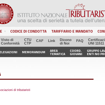
E
CODICE DI CONDOTTA
TARIFFARIO E MANDATO
CON
Visto di
CTU
Dicono
Certificaz
CAF
Link
FAQ
Conformità
CTP
di Noi
UNI 11511
AREA
COORD.
GRUPPO LA
ELEGAZIONI
MEMORANDUM
TEMATICA
GIOVANI
ENTI NO PR
A
ciazioni di tributaristi