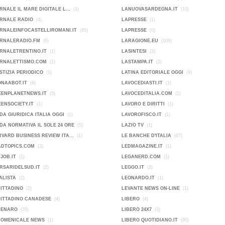
RNALE IL MARE DIGITALE L...
(1)
LANUOVASARDEGNA.IT
(10)
ORNALE RADIO
(4)
LAPRESSE
(1)
RNALEINFOCASTELLIROMANI.IT
(45)
LAPRESSE
(0)
ORNALERADIO.FM
(6)
LARAGIONE.EU
(108)
RNALETRENTINO.IT
(1)
LASINTESI
(3)
ORNALETTISMO.COM
(1)
LASTAMPA.IT
(2)
STIZIA PERIODICO
(1)
LATINA EDITORIALE OGGI
(9)
ONAABOT.IT
(6)
LAVOCEDIASTI.IT
(1)
EENPLANETNEWS.IT
(5)
LAVOCEDITALIA.COM
(1)
ENSOCIETY.IT
(1)
LAVORO E DIRITTI
(1)
DA GIURIDICA ITALIA OGGI
(1)
LAVOROFISCO.IT
(1)
DA NORMATIVA IL SOLE 24 ORE
(5)
LAZIO TV
(1)
VARD BUSINESS REVIEW ITA...
(1)
LE BANCHE D'ITALIA
(67)
ADTOPICS.COM
(3)
LEDMAGAZINE.IT
(1)
JOB.IT
(1)
LEGANERD.COM
(1)
RSARIDELSUD.IT
(2)
LEGGO.IT
(2)
ALISTA
(2)
LEONARDO.IT
(1)
CITTADINO
(2)
LEVANTE NEWS ON-LINE
(1)
CITTADINO CANADESE
(4)
LIBERO
(4)
DENARO
(35)
LIBERO 24X7
(3)
DOMENICALE NEWS
(1)
LIBERO QUOTIDIANO.IT
(90)