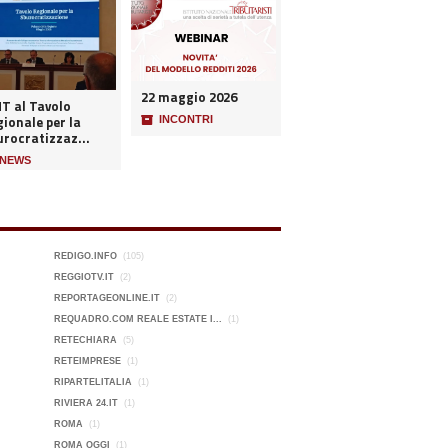
22 maggio 2026
NT al Tavolo
ionale per la
📦
INCONTRI
urocratizzaz...
NEWS
REDIGO.INFO
(105)
REGGIOTV.IT
(2)
REPORTAGEONLINE.IT
(2)
REQUADRO.COM REALE ESTATE I...
(1)
RETECHIARA
(5)
RETEIMPRESE
(1)
RIPARTELITALIA
(1)
RIVIERA 24.IT
(1)
ROMA
(1)
ROMA OGGI
(1)