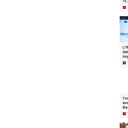
Tr.
📦
L'INT
dei
imp
📦
Co
eur
Naz
📦