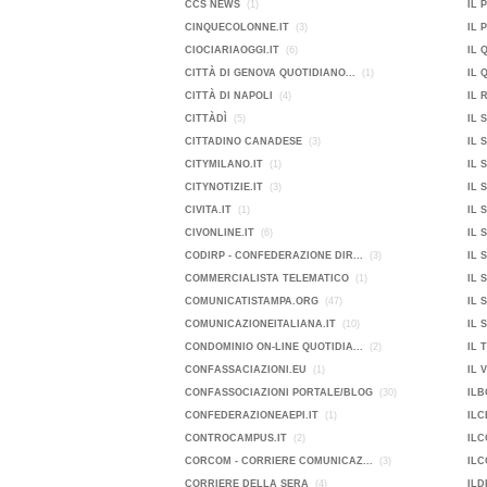
CCS NEWS
(1)
IL 
CINQUECOLONNE.IT
(3)
IL 
CIOCIARIAOGGI.IT
(6)
IL 
CITTÀ DI GENOVA QUOTIDIANO...
(1)
IL 
CITTÀ DI NAPOLI
(4)
IL 
CITTÀDÌ
(5)
IL 
CITTADINO CANADESE
(3)
IL 
CITYMILANO.IT
(1)
IL 
CITYNOTIZIE.IT
(3)
IL 
CIVITA.IT
(1)
IL 
CIVONLINE.IT
(6)
IL 
CODIRP - CONFEDERAZIONE DIR...
(3)
IL 
COMMERCIALISTA TELEMATICO
(1)
IL 
COMUNICATISTAMPA.ORG
(47)
IL 
COMUNICAZIONEITALIANA.IT
(10)
IL 
CONDOMINIO ON-LINE QUOTIDIA...
(2)
IL 
CONFASSACIAZIONI.EU
(1)
IL 
CONFASSOCIAZIONI PORTALE/BLOG
(30)
ILB
CONFEDERAZIONEAEPI.IT
(1)
ILC
CONTROCAMPUS.IT
(2)
ILC
CORCOM - CORRIERE COMUNICAZ...
(3)
ILC
CORRIERE DELLA SERA
(4)
ILD