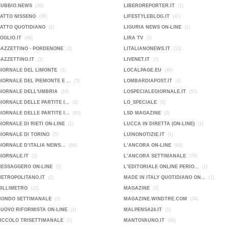
DUBBIO.NEWS
(36)
LIBEROREPORTER.IT
(1)
FATTO NISSENO
(38)
LIFESTYLEBLOG.IT
(47)
FATTO QUOTIDIANO
(2)
LIGURIA NEWS ON-LINE
(1)
FOGLIO.IT
(48)
LIRA TV
(1)
GAZZETTINO - PORDENONE
(1)
LITALIANONEWS.IT
(13)
GAZZETTINO.IT
(3)
LIVENET.IT
(7)
GIORNALE DEL LIMONTE
(1)
LOCALPAGE.EU
(46)
GIORNALE DEL PIEMONTE E ...
(5)
LOMBARDIAPOST.IT
(4)
GIORNALE DELL'UMBRIA
(10)
LOSPECIALEGIORNALE.IT
(57)
GIORNALE DELLE PARTITE I...
(2)
LO_SPECIALE
(2)
GIORNALE DELLE PARTITE I...
(60)
LSD MAGAZINE
(2)
GIORNALE DI RIETI ON-LINE
(1)
LUCCA IN DIRETTA (ON-LINE)
(1)
GIORNALE DI TORINO
(5)
LUINONOTIZIE.IT
(1)
GIORNALE D’ITALIA NEWS...
(68)
L’ANCORA ON-LINE
(64)
GIORNALE.IT
(3)
L’ANCORA SETTIMANALE
(76)
MESSAGGERO ON-LINE
(5)
L’EDITORIALE ONLINE PERIO...
(1)
METROPOLITANO.IT
(1)
MADE IN ITALY QUOTIDIANO ON...
(1)
MILLIMETRO
(22)
MAGAZINE
(3)
MONDO SETTIMANALE
(3)
MAGAZINE.WINDTRE.COM
(34)
NUOVO RIFORMISTA ON-LINE
(1)
MALPENSA24.IT
(1)
PICCOLO TRISETTIMANALE
(1)
MANTOVAUNO.IT
(89)