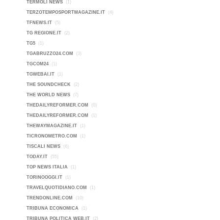
TERMOLI NEWS
(1)
TERZOTEMPOSPORTMAGAZINE.IT
(4)
TFNEWS.IT
(5)
TG REGIONE.IT
(2)
TG5
(1)
TGABRUZZO24.COM
(3)
TGCOM24
(1)
TGWEBAI.IT
(1)
THE SOUNDCHECK
(2)
THE WORLD NEWS
(7)
THEDAILYREFORMER.COM
(0)
THEDAILYREFORMER.COM
(1)
THEWAYMAGAZINE.IT
(1)
TICRONOMETRO.COM
(1)
TISCALI NEWS
(6)
TODAY.IT
(55)
TOP NEWS ITALIA
(1)
TORINOOGGI.IT
(1)
TRAVELQUOTIDIANO.COM
(1)
TRENDONLINE.COM
(10)
TRIBUNA ECONOMICA
(1)
TRIBUNA POLITICA WEB.IT
(2)