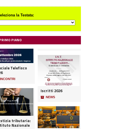
eleziona la Testata:
 PRIMO PIANO
ciale Telefisco
26
INCONTRI
Iscritti 2026
📦
NEWS
stizia tributaria:
stituto Nazionale