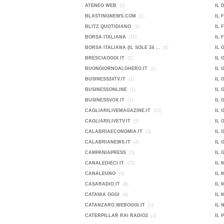
ATENEO WEB
(2)
IL 
BLASTINGNEWS.COM
(1)
IL 
BLITZ QUOTIDIANO
(1)
IL 
BORSA ITALIANA
(10)
IL 
BORSA ITALIANA (IL SOLE 24 ...
(6)
IL 
BRESCIAOGGI.IT
(2)
IL 
BUONGIORNOALGHERO.IT
(1)
IL 
BUSINESS24TV.IT
(1)
IL 
BUSINESSONLINE
(1)
IL 
BUSINESSVOX.IT
(1)
IL 
CAGLIARILIVEMAGAZINE.IT
(23)
IL 
CAGLIARILIVETV.IT
(5)
IL 
CALABRIAECONOMIA.IT
(3)
IL 
CALABRIANEWS.IT
(4)
IL 
CAMPANIAPRESS
(3)
IL 
CANALEDIECI.IT
(23)
IL 
CANALEUNO
(3)
IL 
CASARADIO.IT
(6)
IL 
CATANIA OGGI
(4)
IL 
CATANZARO.WEBOGGI.IT
(1)
IL 
CATERPILLAR RAI RADIO2
(1)
IL 