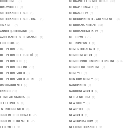
PICCOLO.NET
(1)
MEDIAINTELLIGENCE.CLOUD
(36)
PORTAVOCE.IT
(3)
MEDIAPRESS24.IT
(6)
QUOTIDIANO DEL SUD
(1)
MEDIASUD.TV
(2)
QUOTIDIANO DEL SUD - ON-...
(1)
MERCURPRESS.IT - AGENZIA ST...
(3)
ROMA.NET
(2)
MERIDIANA NOTIZIE
(34)
SANNIO QUOTIDIANO
(98)
MERIDIANOITALIA.TV
(2)
SAVIGLIANESE SETTIMANALE
(1)
METEO WEB
(1)
SECOLO XIX
(2)
METRONEWS.IT
(1)
SOLE 24 ORE
(116)
MOMENTOITALIA.IT
(1)
SOLE 24 ORE DEL LUNEDÌ
(1)
MONDO NEWS 24
(1)
SOLE 24 ORE N.O.
(3)
MONDO PROFESSIONISTI ON-LINE
(533)
SOLE 24 ORE ON-LINE
(13)
MONDOLIBEROONLINE
(1)
SOLE 24 ORE VIDEO
(1)
MONEY.IT
(2)
SOLE 24 ORE VIDEO - STRE...
(2)
MSN.COM MONEY
(58)
SUSSIDIARIO.NET
(2)
NANOPRESS
(1)
TIRRENO
(10)
NARDONEWS24.IT
(4)
VELINO AG.STAMPA
(6)
NELLA NOTIZIA
(1)
OLLETTINO.EU
(6)
NEW SICILY
(1)
ENTROTIRRENO.IT
(9)
NEWS110.IT
(3)
ORRIEREDIBOLOGNA.IT
(2)
NEWS24.IT
(1)
ORRIEREDIFIRENZE.IT
(2)
NEWSUPDAY.COM
(1)
IFFORME.IT
(4)
NEXTQUOTIDIANO.IT
(1)