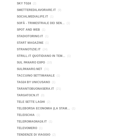
SKY TG24
(2)
SMETTEREDILAVORARE.IT
(9)
SOCIALMEDIALIFE.IT
(1)
SOFÀ - TRIMESTRALE DEI SEN...
(1)
SPOT AND WEB
(1)
STADIOTORINO.IT
(1)
START MAGAZINE
(1)
STRANOTIZIE.IT
(24)
STRILL.IT QUOTIDIANO IN TEM...
(1)
SUL PANARO EXPO
(10)
SULPANARO.NET
(31)
TACCUINO SETTIMANALE
(1)
TAG24 BY UNICUSANO
(1)
TARANTOBUONASERA.IT
(21)
TARGATOCN.IT
(0)
TELE SETTE LAGHI
(2)
TELEBORSA ECONOMIA (LA STAM...
(1)
TELEISCHIA
(1)
TELEROMAGNA24.IT
(1)
TELEVOMERO
(1)
TENDENZE DI VIAGGIO
(2)