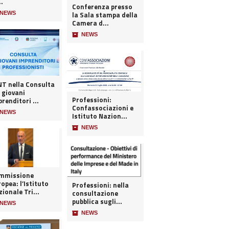
..
Conferenza presso
NEWS
la Sala stampa della
Camera d...
📦
NEWS
 nella Consulta
 giovani
Professioni:
renditori ...
Confassociazioni e
NEWS
Istituto Nazion...
📦
NEWS
mmissione
opea: l’Istituto
Professioni: nella
ionale Tri...
consultazione
pubblica sugli...
NEWS
📦
NEWS