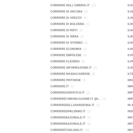
CORRIERE DELL’UMBRIA.IT
(17)
ILD
CORRIERE DI ANCONA
(4)
ILG
CORRIERE DI AREZZO
(6)
ILG
CORRIERE DI BOLOGNA
(1)
ILI
CORRIERE DI RIETI
(4)
ILM
CORRIERE DI SIENA
(3)
ILM
CORRIERE DI VITERBO
(2)
IL
CORRIERE ECONOMIA
(1)
ILM
CORRIERE EMPOLESE
(4)
IL
CORRIERE FLEGREO
(3)
ILP
CORRIERE INFORMAZIONE.IT
(2)
ILS
CORRIERE MASSACARRESE
(2)
ILT
CORRIERE PISTOIESE
(5)
IMG
CORRIERE.IT
(1)
IMP
CORRIEREADRIATICO.IT
(2)
IMP
CORRIERECOMUNICAZIONE.IT QU...
(1)
CORRIEREDELLASARDEGNA.IT
(2)
IN.
CORRIEREDIPALERMO.IT
(1)
IN2
CORRIERENAZIONALE.IT
(1)
INF
CORRIERENAZIONALE.IT
(0)
IN
CORRIERETOSCANO.IT
(44)
INF