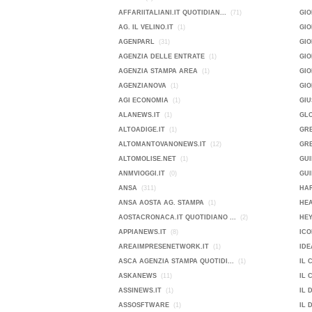
AFFARIITALIANI.IT QUOTIDIAN...
(71)
GIO
AG. IL VELINO.IT
(1)
GI
AGENPARL
(31)
GIO
AGENZIA DELLE ENTRATE
(1)
GI
AGENZIA STAMPA AREA
(1)
GIO
AGENZIANOVA
(1)
GI
AGI ECONOMIA
(1)
GIU
ALANEWS.IT
(1)
GL
ALTOADIGE.IT
(1)
GR
ALTOMANTOVANONEWS.IT
(12)
GRE
ALTOMOLISE.NET
(1)
GUI
ANMVIOGGI.IT
(0)
GUI
ANSA
(311)
HAR
ANSA AOSTA AG. STAMPA
(1)
HE
AOSTACRONACA.IT QUOTIDIANO ...
(2)
HEY
APPIANEWS.IT
(8)
ICO
AREAIMPRESENETWORK.IT
(1)
IDE
ASCA AGENZIA STAMPA QUOTIDI...
(1)
IL 
ASKANEWS
(11)
IL 
ASSINEWS.IT
(1)
IL 
ASSOSFTWARE
(1)
IL 