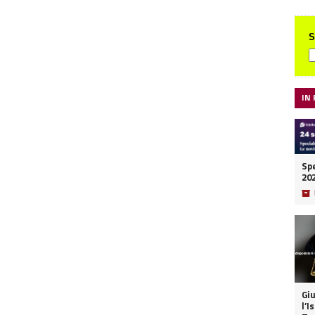
S
IN
Spe
20
📦
Giu
l’I