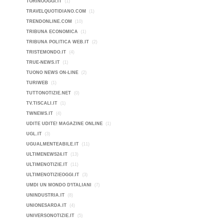
TORINOOGGI.IT
(1)
TRAVELQUOTIDIANO.COM
(1)
TRENDONLINE.COM
(10)
TRIBUNA ECONOMICA
(1)
TRIBUNA POLITICA WEB.IT
(2)
TRISTEMONDO.IT
(4)
TRUE-NEWS.IT
(1)
TUONO NEWS ON-LINE
(2)
TURIWEB
(1)
TUTTONOTIZIE.NET
(0)
TV.TISCALI.IT
(1)
TWNEWS.IT
(4)
UDITE UDITE! MAGAZINE ONLINE
(1)
UGL.IT
(3)
UGUALMENTEABILE.IT
(11)
ULTIMENEWS24.IT
(13)
ULTIMENOTIZIE.IT
(11)
ULTIMENOTIZIEOGGI.IT
(3)
UMDI UN MONDO D'ITALIANI
(7)
UNINDUSTRIA.IT
(8)
UNIONESARDA.IT
(4)
UNIVERSONOTIZIE.IT
(5)