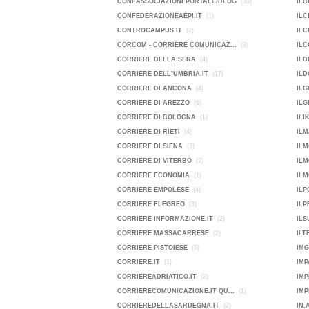
CONFASSOCIAZIONI PORTALE/BLOG
(30)
ILB
CONFEDERAZIONEAEPI.IT
(1)
ILC
CONTROCAMPUS.IT
(2)
ILC
CORCOM - CORRIERE COMUNICAZ...
(3)
ILC
CORRIERE DELLA SERA
(4)
ILD
CORRIERE DELL’UMBRIA.IT
(17)
ILD
CORRIERE DI ANCONA
(4)
ILG
CORRIERE DI AREZZO
(6)
ILG
CORRIERE DI BOLOGNA
(1)
ILI
CORRIERE DI RIETI
(4)
ILM
CORRIERE DI SIENA
(3)
ILM
CORRIERE DI VITERBO
(2)
IL
CORRIERE ECONOMIA
(1)
ILM
CORRIERE EMPOLESE
(4)
IL
CORRIERE FLEGREO
(3)
ILP
CORRIERE INFORMAZIONE.IT
(2)
ILS
CORRIERE MASSACARRESE
(2)
ILT
CORRIERE PISTOIESE
(5)
IMG
CORRIERE.IT
(1)
IMP
CORRIEREADRIATICO.IT
(2)
IMP
CORRIERECOMUNICAZIONE.IT QU...
(1)
CORRIEREDELLASARDEGNA.IT
(2)
IN.