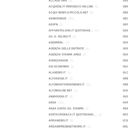
ACCADE ORA
(3)
GA
ACQUESE.IT PERIODICO ON-LINE
(5)
GEN
ACQUI NEWS ILPICCOLO.NET
(4)
GEN
ADNKRONOS
(207)
GE
ADVFN
(2)
GIF
AFFARIITALIANI.IT QUOTIDIAN...
(71)
GIO
AG. IL VELINO.IT
(1)
GI
AGENPARL
(31)
GIO
AGENZIA DELLE ENTRATE
(1)
GI
AGENZIA STAMPA AREA
(1)
GIO
AGENZIANOVA
(1)
GI
AGI ECONOMIA
(1)
GIU
ALANEWS.IT
(1)
GL
ALTOADIGE.IT
(1)
GR
ALTOMANTOVANONEWS.IT
(12)
GRE
ALTOMOLISE.NET
(1)
GUI
ANMVIOGGI.IT
(0)
GUI
ANSA
(311)
HAR
ANSA AOSTA AG. STAMPA
(1)
HE
AOSTACRONACA.IT QUOTIDIANO ...
(2)
HEY
APPIANEWS.IT
(8)
ICO
AREAIMPRESENETWORK.IT
(1)
IDE