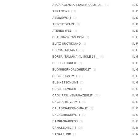
ASCA AGENZIA STAMPA QUOTIDI...
(1)
IL 
ASKANEWS
(11)
IL 
ASSINEWS.IT
(1)
IL 
ASSOSFTWARE
(1)
IL 
ATENEO WEB
(2)
IL 
BLASTINGNEWS.COM
(1)
IL 
BLITZ QUOTIDIANO
(1)
IL 
BORSA ITALIANA
(10)
IL 
BORSA ITALIANA (IL SOLE 24 ...
(6)
IL 
BRESCIAOGGI.IT
(2)
IL 
BUONGIORNOALGHERO.IT
(1)
IL 
BUSINESS24TV.IT
(1)
IL 
BUSINESSONLINE
(1)
IL 
BUSINESSVOX.IT
(1)
IL 
CAGLIARILIVEMAGAZINE.IT
(23)
IL 
CAGLIARILIVETV.IT
(5)
IL 
CALABRIAECONOMIA.IT
(3)
IL 
CALABRIANEWS.IT
(4)
IL 
CAMPANIAPRESS
(3)
IL 
CANALEDIECI.IT
(23)
IL 
CANALEUNO
(3)
IL 