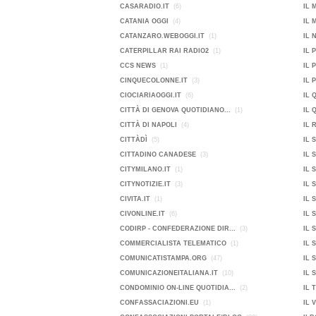
CASARADIO.IT
(6)
IL 
CATANIA OGGI
(4)
IL 
CATANZARO.WEBOGGI.IT
(1)
IL 
CATERPILLAR RAI RADIO2
(1)
IL 
CCS NEWS
(1)
IL 
CINQUECOLONNE.IT
(3)
IL 
CIOCIARIAOGGI.IT
(6)
IL 
CITTÀ DI GENOVA QUOTIDIANO...
(1)
IL 
CITTÀ DI NAPOLI
(4)
IL 
CITTÀDÌ
(5)
IL 
CITTADINO CANADESE
(3)
IL 
CITYMILANO.IT
(1)
IL 
CITYNOTIZIE.IT
(3)
IL 
CIVITA.IT
(1)
IL 
CIVONLINE.IT
(6)
IL 
CODIRP - CONFEDERAZIONE DIR...
(3)
IL 
COMMERCIALISTA TELEMATICO
(1)
IL 
COMUNICATISTAMPA.ORG
(47)
IL 
COMUNICAZIONEITALIANA.IT
(10)
IL 
CONDOMINIO ON-LINE QUOTIDIA...
(2)
IL 
CONFASSACIAZIONI.EU
(1)
IL 