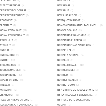
OLLETTINO.EU
(6)
NEW SICILY
(1)
ENTROTIRRENO.IT
(9)
NEWS110.IT
(3)
ORRIEREDIBOLOGNA.IT
(2)
NEWS24.IT
(1)
ORRIEREDIFIRENZE.IT
(2)
NEWSUPDAY.COM
(1)
IFFORME.IT
(4)
NEXTQUOTIDIANO.IT
(1)
OLOMITI.IT
(1)
NOMOS CENTRO STUDI PARLAMEN...
(1)
IORNALEDITALIA.IT
(51)
NONSOLOCALCIO
(23)
IORNALEDIVICENZA.IT
(1)
NOTIZIARIO FINANZIARIO
(0)
KEPUGLIA.IT
(3)
NOTIZIARIO FLEGREO
(4)
ATTINO.IT
(2)
NOTIZIARIOFINANZIARIO.COM
(1)
ONDO.IT
(2)
NOTIZIE H24
(1)
MONDOIA.COM
(2)
NOTIZIE NAZIONALI
(5)
ONITO.IT
(29)
NOTIZIE.IT
(9)
POPOLANO.COM
(3)
NOTIZIE.TISCALI.IT
(18)
ROGRESSONLINE.IT
(5)
NOTIZIE365.NET
(1)
USSIDIARIO.NET
(2)
NOTIZIEDI
(3)
EMPO.IT ON-LINE
(88)
NOTIZIEFISCALI.IT
(1)
PRESS.IT
(1)
NOTIZIETV.COM
(2)
AGINATO.IT
(1)
NT + DIRITTO DE IL SOLE 24 ORE
(2)
ERIANEWS.IT
(1)
NT+ENTI LOCALI & EDILIZIA D...
(3)
IMPRESA CITY NEWS ON-LINE
(1)
NT+FISCO DE IL SOLE 24 ORE
(4)
ALESSANDRIA.IT QUOTIDIAN...
(1)
OBLO.IT
(1)