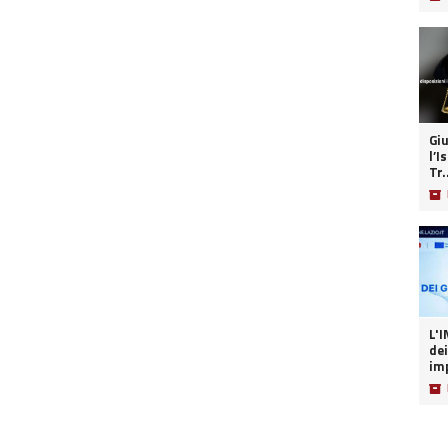
Giu
l’I
Tr.
📦
L'INT
dei
imp
📦