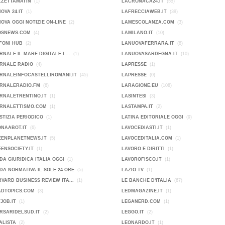
ZZETTAMATIN
(1)
LACRONACA24.IT
(55)
OVA 24.IT
(1)
LAFRECCIAWEB.IT
(39)
OVA OGGI NOTIZIE ON-LINE
(2)
LAMESCOLANZA.COM
(3)
OSNEWS.COM
(4)
LAMILANO.IT
(10)
FONI HUB
(2)
LANUOVAFERRARA.IT
(8)
RNALE IL MARE DIGITALE L...
(1)
LANUOVASARDEGNA.IT
(10)
ORNALE RADIO
(4)
LAPRESSE
(1)
RNALEINFOCASTELLIROMANI.IT
(45)
LAPRESSE
(0)
ORNALERADIO.FM
(6)
LARAGIONE.EU
(108)
RNALETRENTINO.IT
(1)
LASINTESI
(3)
ORNALETTISMO.COM
(1)
LASTAMPA.IT
(2)
STIZIA PERIODICO
(1)
LATINA EDITORIALE OGGI
(9)
ONAABOT.IT
(6)
LAVOCEDIASTI.IT
(1)
EENPLANETNEWS.IT
(5)
LAVOCEDITALIA.COM
(1)
ENSOCIETY.IT
(1)
LAVORO E DIRITTI
(1)
DA GIURIDICA ITALIA OGGI
(1)
LAVOROFISCO.IT
(1)
DA NORMATIVA IL SOLE 24 ORE
(5)
LAZIO TV
(1)
VARD BUSINESS REVIEW ITA...
(1)
LE BANCHE D'ITALIA
(67)
ADTOPICS.COM
(3)
LEDMAGAZINE.IT
(1)
JOB.IT
(1)
LEGANERD.COM
(1)
RSARIDELSUD.IT
(2)
LEGGO.IT
(2)
ALISTA
(2)
LEONARDO.IT
(1)