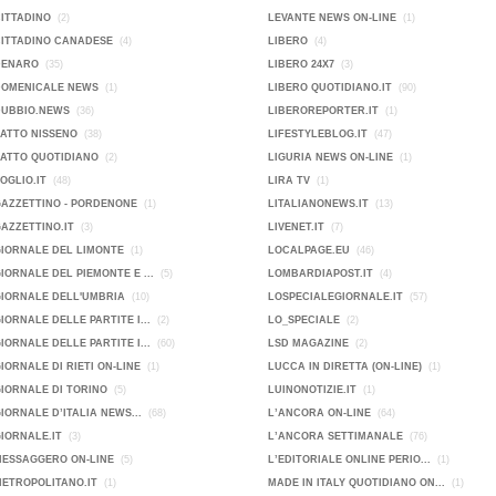
CITTADINO
(2)
LEVANTE NEWS ON-LINE
(1)
CITTADINO CANADESE
(4)
LIBERO
(4)
DENARO
(35)
LIBERO 24X7
(3)
DOMENICALE NEWS
(1)
LIBERO QUOTIDIANO.IT
(90)
DUBBIO.NEWS
(36)
LIBEROREPORTER.IT
(1)
FATTO NISSENO
(38)
LIFESTYLEBLOG.IT
(47)
FATTO QUOTIDIANO
(2)
LIGURIA NEWS ON-LINE
(1)
FOGLIO.IT
(48)
LIRA TV
(1)
GAZZETTINO - PORDENONE
(1)
LITALIANONEWS.IT
(13)
GAZZETTINO.IT
(3)
LIVENET.IT
(7)
GIORNALE DEL LIMONTE
(1)
LOCALPAGE.EU
(46)
GIORNALE DEL PIEMONTE E ...
(5)
LOMBARDIAPOST.IT
(4)
GIORNALE DELL'UMBRIA
(10)
LOSPECIALEGIORNALE.IT
(57)
GIORNALE DELLE PARTITE I...
(2)
LO_SPECIALE
(2)
GIORNALE DELLE PARTITE I...
(60)
LSD MAGAZINE
(2)
GIORNALE DI RIETI ON-LINE
(1)
LUCCA IN DIRETTA (ON-LINE)
(1)
GIORNALE DI TORINO
(5)
LUINONOTIZIE.IT
(1)
GIORNALE D’ITALIA NEWS...
(68)
L’ANCORA ON-LINE
(64)
GIORNALE.IT
(3)
L’ANCORA SETTIMANALE
(76)
MESSAGGERO ON-LINE
(5)
L’EDITORIALE ONLINE PERIO...
(1)
METROPOLITANO.IT
(1)
MADE IN ITALY QUOTIDIANO ON...
(1)