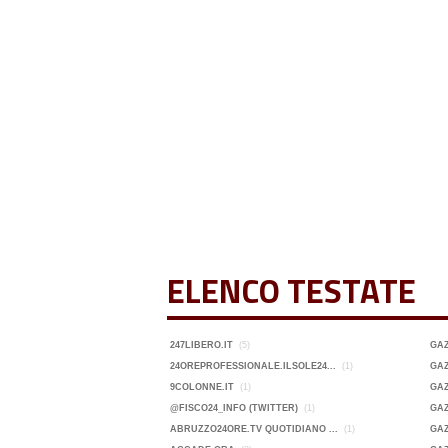
ELENCO TESTATE
247LIBERO.IT
(5)
GA
24OREPROFESSIONALE.ILSOLE24...
(1)
GAZ
9COLONNE.IT
(1)
GAZ
@FISCO24_INFO (TWITTER)
(1)
GAZ
ABRUZZO24ORE.TV QUOTIDIANO ...
(1)
GAZ