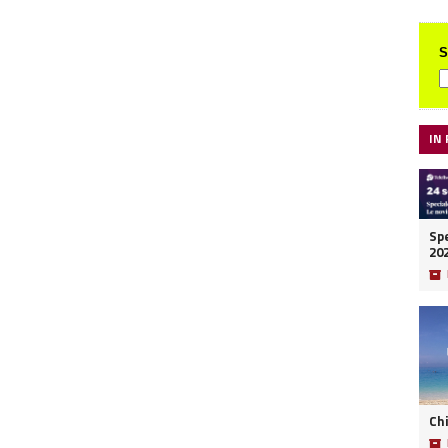
S
IN
Spe
20
📦
Ch
📦