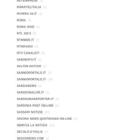
RETEIMPRESE
(1)
RIPARTELITALIA
(1)
RIVIERA 24.IT
(1)
ROMA
(1)
ROMA OGGI
(1)
RTL 102.5
(5)
RTMWEB.IT
(7)
RTNRADIO
(2)
RTV CANALE77
(1)
SABINIATV.IT
(1)
SALTEN NOTIZIE
(1)
SANNIOPORTALE.IT
(2)
SANNIOPORTALE.IT
(18)
SARDANEWS
(4)
SARDEGNALIVE.IT
(8)
SARDEGNAREPORTER.IT
(6)
SARDINIA POST ON-LINE
(4)
SASSARI NOTIZIE
(45)
SAVONA NEWS QUOTIDIANO ON-LINE
(3)
SBIRCIA LA NOTIZIA
(62)
SECOLO D‘ITALIA
(1)
SEGUONEWS.COM
(4)