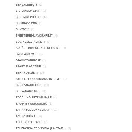
SENZALINEA.IT
(2)
SICILIANEWS24.IT
(1)
SICILIAREPORT.IT
(44)
SISTINA57.COM
(1)
SKY TG24
(2)
SMETTEREDILAVORARE.IT
(9)
SOCIALMEDIALIFE.IT
(1)
SOFÀ - TRIMESTRALE DEI SEN...
(1)
SPOT AND WEB
(1)
STADIOTORINO.IT
(1)
START MAGAZINE
(1)
STRANOTIZIE.IT
(24)
STRILL.IT QUOTIDIANO IN TEM...
(1)
SUL PANARO EXPO
(10)
SULPANARO.NET
(31)
TACCUINO SETTIMANALE
(1)
TAG24 BY UNICUSANO
(1)
TARANTOBUONASERA.IT
(21)
TARGATOCN.IT
(0)
TELE SETTE LAGHI
(2)
TELEBORSA ECONOMIA (LA STAM...
(1)