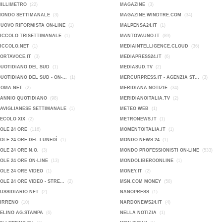
MILLIMETRO
(22)
MAGAZINE
(3)
MONDO SETTIMANALE
(3)
MAGAZINE.WINDTRE.COM
(34)
NUOVO RIFORMISTA ON-LINE
(1)
MALPENSA24.IT
(1)
PICCOLO TRISETTIMANALE
(1)
MANTOVAUNO.IT
(89)
PICCOLO.NET
(1)
MEDIAINTELLIGENCE.CLOUD
(36)
PORTAVOCE.IT
(3)
MEDIAPRESS24.IT
(6)
QUOTIDIANO DEL SUD
(1)
MEDIASUD.TV
(2)
QUOTIDIANO DEL SUD - ON-...
(1)
MERCURPRESS.IT - AGENZIA ST...
(3)
ROMA.NET
(2)
MERIDIANA NOTIZIE
(34)
SANNIO QUOTIDIANO
(98)
MERIDIANOITALIA.TV
(2)
SAVIGLIANESE SETTIMANALE
(1)
METEO WEB
(1)
SECOLO XIX
(2)
METRONEWS.IT
(1)
SOLE 24 ORE
(116)
MOMENTOITALIA.IT
(1)
SOLE 24 ORE DEL LUNEDÌ
(1)
MONDO NEWS 24
(1)
SOLE 24 ORE N.O.
(3)
MONDO PROFESSIONISTI ON-LINE
(533)
SOLE 24 ORE ON-LINE
(13)
MONDOLIBEROONLINE
(1)
SOLE 24 ORE VIDEO
(1)
MONEY.IT
(2)
SOLE 24 ORE VIDEO - STRE...
(2)
MSN.COM MONEY
(58)
SUSSIDIARIO.NET
(2)
NANOPRESS
(1)
TIRRENO
(10)
NARDONEWS24.IT
(4)
VELINO AG.STAMPA
(6)
NELLA NOTIZIA
(1)