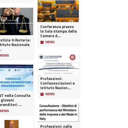
Conferenza presso
la Sala stampa della
Camera d...
stizia tributaria:
📦
NEWS
stituto Nazionale
..
NEWS
Professioni:
Confassociazioni e
Istituto Nazion...
📦
NEWS
 nella Consulta
 giovani
renditori ...
NEWS
Professioni: nella