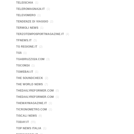
TELEISCHIA
(1)
TELEROMAGNA24.IT
(1)
TELEVOMERO
(1)
TENDENZE DI VIAGGIO
(2)
TERMOLI NEWS
(1)
TERZOTEMPOSPORTMAGAZINE.IT
(4)
TFNEWS.IT
(5)
TG REGIONE.IT
(2)
TG5
(1)
TGABRUZZO24.COM
(3)
TGCOM24
(1)
TGWEBAI.IT
(1)
THE SOUNDCHECK
(2)
THE WORLD NEWS
(7)
THEDAILYREFORMER.COM
(0)
THEDAILYREFORMER.COM
(1)
THEWAYMAGAZINE.IT
(1)
TICRONOMETRO.COM
(1)
TISCALI NEWS
(6)
TODAY.IT
(55)
TOP NEWS ITALIA
(1)