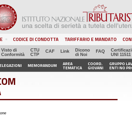
E
CODICE DI CONDOTTA
TARIFFARIO E MANDATO
CON
Visto di
CTU
Dicono
Certificaz
CAF
Link
FAQ
Conformità
CTP
di Noi
UNI 11511
AREA
COORD.
GRUPPO LA
ELEGAZIONI
MEMORANDUM
TEMATICA
GIOVANI
ENTI NO PR
COM
A
ione