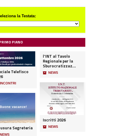
eleziona la Testata:
 PRIMO PIANO
l'INT al Tavolo
Regionale per la
Sburocratizzaz...
ciale Telefisco
📦
NEWS
26
INCONTRI
Iscritti 2026
iusura Segreteria
📦
NEWS
NEWS