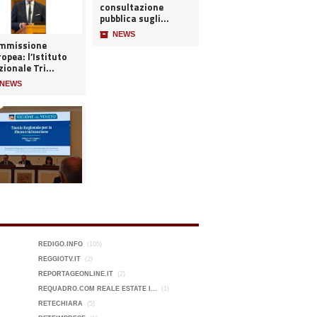
consultazione
pubblica sugli...
📦
NEWS
mmissione
opea: l’Istituto
ionale Tri...
NEWS
REDIGO.INFO
(105)
REGGIOTV.IT
(2)
REPORTAGEONLINE.IT
(2)
REQUADRO.COM REALE ESTATE I...
(1)
RETECHIARA
(5)