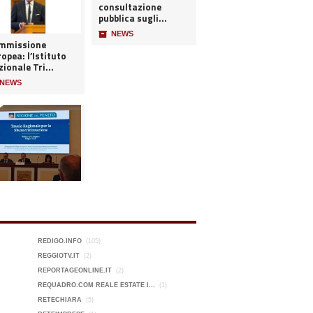
consultazione
pubblica sugli...
📦
NEWS
mmissione
opea: l’Istituto
ionale Tri...
NEWS
REDIGO.INFO
(105)
REGGIOTV.IT
(2)
REPORTAGEONLINE.IT
(2)
REQUADRO.COM REALE ESTATE I...
(1)
RETECHIARA
(5)