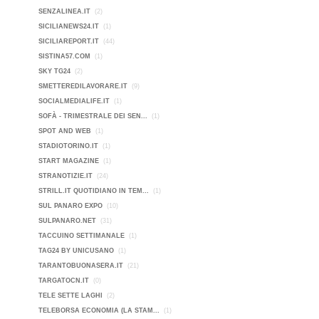
SENZALINEA.IT
(2)
SICILIANEWS24.IT
(1)
SICILIAREPORT.IT
(44)
SISTINA57.COM
(1)
SKY TG24
(2)
SMETTEREDILAVORARE.IT
(9)
SOCIALMEDIALIFE.IT
(1)
SOFÀ - TRIMESTRALE DEI SEN...
(1)
SPOT AND WEB
(1)
STADIOTORINO.IT
(1)
START MAGAZINE
(1)
STRANOTIZIE.IT
(24)
STRILL.IT QUOTIDIANO IN TEM...
(1)
SUL PANARO EXPO
(10)
SULPANARO.NET
(31)
TACCUINO SETTIMANALE
(1)
TAG24 BY UNICUSANO
(1)
TARANTOBUONASERA.IT
(21)
TARGATOCN.IT
(0)
TELE SETTE LAGHI
(2)
TELEBORSA ECONOMIA (LA STAM...
(1)