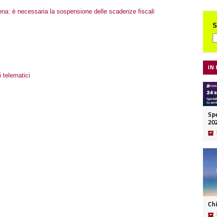
tena: è necessaria la sospensione delle scadenze fiscali
S
IN
i telematici
Spe
20
📦
Ch
📦