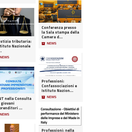
Conferenza presso
la Sala stampa della
Camera d...
stizia tributaria:
📦
NEWS
stituto Nazionale
..
NEWS
Professioni:
Confassociazioni e
Istituto Nazion...
📦
NEWS
 nella Consulta
 giovani
renditori ...
NEWS
Professioni: nella