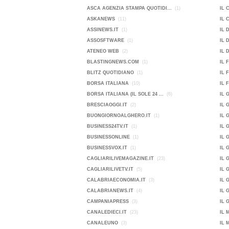
ASCA AGENZIA STAMPA QUOTIDI...
(1)
IL 
ASKANEWS
(11)
IL 
ASSINEWS.IT
(1)
IL 
ASSOSFTWARE
(1)
IL 
ATENEO WEB
(2)
IL 
BLASTINGNEWS.COM
(1)
IL 
BLITZ QUOTIDIANO
(1)
IL 
BORSA ITALIANA
(10)
IL 
BORSA ITALIANA (IL SOLE 24 ...
(6)
IL 
BRESCIAOGGI.IT
(2)
IL 
BUONGIORNOALGHERO.IT
(1)
IL 
BUSINESS24TV.IT
(1)
IL 
BUSINESSONLINE
(1)
IL 
BUSINESSVOX.IT
(1)
IL 
CAGLIARILIVEMAGAZINE.IT
(23)
IL 
CAGLIARILIVETV.IT
(5)
IL 
CALABRIAECONOMIA.IT
(3)
IL 
CALABRIANEWS.IT
(4)
IL 
CAMPANIAPRESS
(3)
IL 
CANALEDIECI.IT
(23)
IL 
CANALEUNO
(3)
IL 