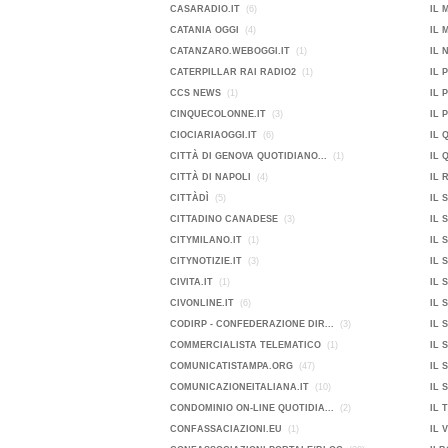
CASARADIO.IT
(6)
IL 
CATANIA OGGI
(4)
IL 
CATANZARO.WEBOGGI.IT
(1)
IL 
CATERPILLAR RAI RADIO2
(1)
IL 
CCS NEWS
(1)
IL 
CINQUECOLONNE.IT
(3)
IL 
CIOCIARIAOGGI.IT
(6)
IL 
CITTÀ DI GENOVA QUOTIDIANO...
(1)
IL 
CITTÀ DI NAPOLI
(4)
IL 
CITTÀDÌ
(5)
IL 
CITTADINO CANADESE
(3)
IL 
CITYMILANO.IT
(1)
IL 
CITYNOTIZIE.IT
(3)
IL 
CIVITA.IT
(1)
IL 
CIVONLINE.IT
(6)
IL 
CODIRP - CONFEDERAZIONE DIR...
(3)
IL 
COMMERCIALISTA TELEMATICO
(1)
IL 
COMUNICATISTAMPA.ORG
(47)
IL 
COMUNICAZIONEITALIANA.IT
(10)
IL 
CONDOMINIO ON-LINE QUOTIDIA...
(2)
IL 
CONFASSACIAZIONI.EU
(1)
IL 