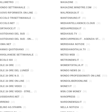
MILLIMETRO
(22)
MAGAZINE
(3)
MONDO SETTIMANALE
(3)
MAGAZINE.WINDTRE.COM
(34)
NUOVO RIFORMISTA ON-LINE
(1)
MALPENSA24.IT
(1)
PICCOLO TRISETTIMANALE
(1)
MANTOVAUNO.IT
(89)
PICCOLO.NET
(1)
MEDIAINTELLIGENCE.CLOUD
(36)
PORTAVOCE.IT
(3)
MEDIAPRESS24.IT
(6)
QUOTIDIANO DEL SUD
(1)
MEDIASUD.TV
(2)
QUOTIDIANO DEL SUD - ON-...
(1)
MERCURPRESS.IT - AGENZIA ST...
(3)
ROMA.NET
(2)
MERIDIANA NOTIZIE
(34)
SANNIO QUOTIDIANO
(98)
MERIDIANOITALIA.TV
(2)
SAVIGLIANESE SETTIMANALE
(1)
METEO WEB
(1)
SECOLO XIX
(2)
METRONEWS.IT
(1)
SOLE 24 ORE
(116)
MOMENTOITALIA.IT
(1)
SOLE 24 ORE DEL LUNEDÌ
(1)
MONDO NEWS 24
(1)
SOLE 24 ORE N.O.
(3)
MONDO PROFESSIONISTI ON-LINE
(533)
SOLE 24 ORE ON-LINE
(13)
MONDOLIBEROONLINE
(1)
SOLE 24 ORE VIDEO
(1)
MONEY.IT
(2)
SOLE 24 ORE VIDEO - STRE...
(2)
MSN.COM MONEY
(58)
SUSSIDIARIO.NET
(2)
NANOPRESS
(1)
TIRRENO
(10)
NARDONEWS24.IT
(4)
VELINO AG.STAMPA
(6)
NELLA NOTIZIA
(1)