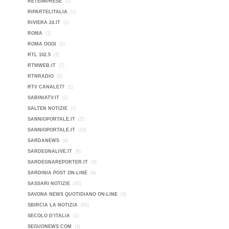
RETEIMPRESE
(1)
RIPARTELITALIA
(1)
RIVIERA 24.IT
(1)
ROMA
(1)
ROMA OGGI
(1)
RTL 102.5
(5)
RTMWEB.IT
(7)
RTNRADIO
(2)
RTV CANALE77
(1)
SABINIATV.IT
(1)
SALTEN NOTIZIE
(1)
SANNIOPORTALE.IT
(2)
SANNIOPORTALE.IT
(18)
SARDANEWS
(4)
SARDEGNALIVE.IT
(8)
SARDEGNAREPORTER.IT
(6)
SARDINIA POST ON-LINE
(4)
SASSARI NOTIZIE
(45)
SAVONA NEWS QUOTIDIANO ON-LINE
(3)
SBIRCIA LA NOTIZIA
(62)
SECOLO D‘ITALIA
(1)
SEGUONEWS.COM
(4)