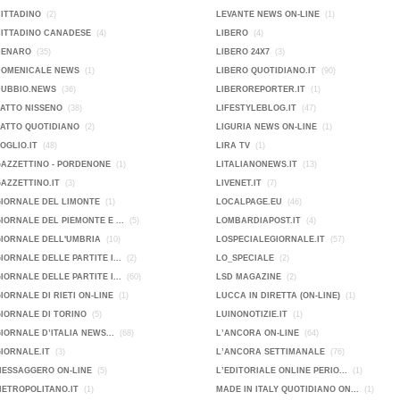
CITTADINO
(2)
LEVANTE NEWS ON-LINE
(1)
CITTADINO CANADESE
(4)
LIBERO
(4)
DENARO
(35)
LIBERO 24X7
(3)
DOMENICALE NEWS
(1)
LIBERO QUOTIDIANO.IT
(90)
DUBBIO.NEWS
(36)
LIBEROREPORTER.IT
(1)
FATTO NISSENO
(38)
LIFESTYLEBLOG.IT
(47)
FATTO QUOTIDIANO
(2)
LIGURIA NEWS ON-LINE
(1)
FOGLIO.IT
(48)
LIRA TV
(1)
GAZZETTINO - PORDENONE
(1)
LITALIANONEWS.IT
(13)
GAZZETTINO.IT
(3)
LIVENET.IT
(7)
GIORNALE DEL LIMONTE
(1)
LOCALPAGE.EU
(46)
GIORNALE DEL PIEMONTE E ...
(5)
LOMBARDIAPOST.IT
(4)
GIORNALE DELL'UMBRIA
(10)
LOSPECIALEGIORNALE.IT
(57)
GIORNALE DELLE PARTITE I...
(2)
LO_SPECIALE
(2)
GIORNALE DELLE PARTITE I...
(60)
LSD MAGAZINE
(2)
GIORNALE DI RIETI ON-LINE
(1)
LUCCA IN DIRETTA (ON-LINE)
(1)
GIORNALE DI TORINO
(5)
LUINONOTIZIE.IT
(1)
GIORNALE D’ITALIA NEWS...
(68)
L’ANCORA ON-LINE
(64)
GIORNALE.IT
(3)
L’ANCORA SETTIMANALE
(76)
MESSAGGERO ON-LINE
(5)
L’EDITORIALE ONLINE PERIO...
(1)
METROPOLITANO.IT
(1)
MADE IN ITALY QUOTIDIANO ON...
(1)