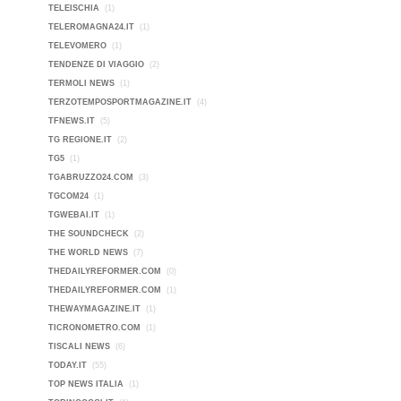
TELEISCHIA
(1)
TELEROMAGNA24.IT
(1)
TELEVOMERO
(1)
TENDENZE DI VIAGGIO
(2)
TERMOLI NEWS
(1)
TERZOTEMPOSPORTMAGAZINE.IT
(4)
TFNEWS.IT
(5)
TG REGIONE.IT
(2)
TG5
(1)
TGABRUZZO24.COM
(3)
TGCOM24
(1)
TGWEBAI.IT
(1)
THE SOUNDCHECK
(2)
THE WORLD NEWS
(7)
THEDAILYREFORMER.COM
(0)
THEDAILYREFORMER.COM
(1)
THEWAYMAGAZINE.IT
(1)
TICRONOMETRO.COM
(1)
TISCALI NEWS
(6)
TODAY.IT
(55)
TOP NEWS ITALIA
(1)