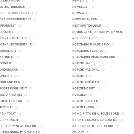
OLLETTINO.EU
(6)
NEW SICILY
(1)
ENTROTIRRENO.IT
(9)
NEWS110.IT
(3)
ORRIEREDIBOLOGNA.IT
(2)
NEWS24.IT
(1)
ORRIEREDIFIRENZE.IT
(2)
NEWSUPDAY.COM
(1)
IFFORME.IT
(4)
NEXTQUOTIDIANO.IT
(1)
OLOMITI.IT
(1)
NOMOS CENTRO STUDI PARLAMEN...
(1)
IORNALEDITALIA.IT
(51)
NONSOLOCALCIO
(23)
IORNALEDIVICENZA.IT
(1)
NOTIZIARIO FINANZIARIO
(0)
KEPUGLIA.IT
(3)
NOTIZIARIO FLEGREO
(4)
ATTINO.IT
(2)
NOTIZIARIOFINANZIARIO.COM
(1)
ONDO.IT
(2)
NOTIZIE H24
(1)
MONDOIA.COM
(2)
NOTIZIE NAZIONALI
(5)
ONITO.IT
(29)
NOTIZIE.IT
(9)
POPOLANO.COM
(3)
NOTIZIE.TISCALI.IT
(18)
ROGRESSONLINE.IT
(5)
NOTIZIE365.NET
(1)
USSIDIARIO.NET
(2)
NOTIZIEDI
(3)
EMPO.IT ON-LINE
(88)
NOTIZIEFISCALI.IT
(1)
PRESS.IT
(1)
NOTIZIETV.COM
(2)
AGINATO.IT
(1)
NT + DIRITTO DE IL SOLE 24 ORE
(2)
ERIANEWS.IT
(1)
NT+ENTI LOCALI & EDILIZIA D...
(3)
IMPRESA CITY NEWS ON-LINE
(1)
NT+FISCO DE IL SOLE 24 ORE
(4)
ALESSANDRIA.IT QUOTIDIAN...
(1)
OBLO.IT
(1)