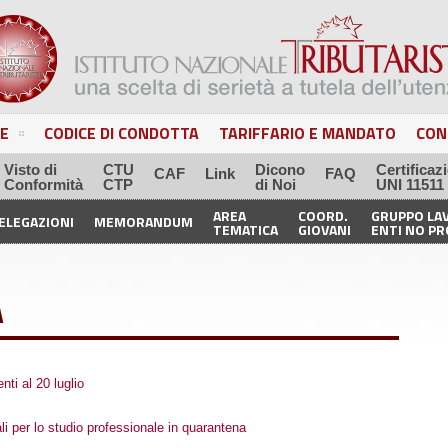
E
CODICE DI CONDOTTA
TARIFFARIO E MANDATO
CON
Visto di
CTU
Dicono
Certificaz
CAF
Link
FAQ
Conformità
CTP
di Noi
UNI 11511
AREA
COORD.
GRUPPO LA
ELEGAZIONI
MEMORANDUM
TEMATICA
GIOVANI
ENTI NO PR
A
ti al 20 luglio
 per lo studio professionale in quarantena