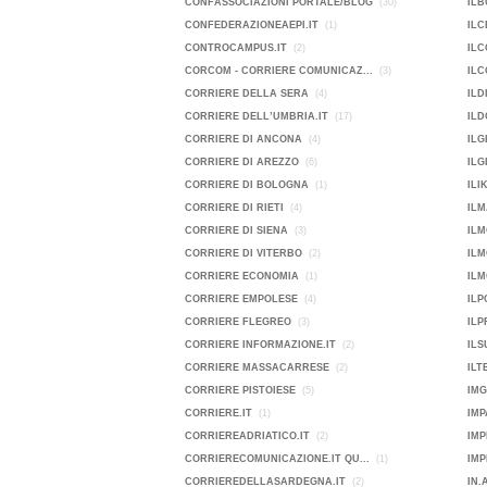
CONFASSOCIAZIONI PORTALE/BLOG
(30)
ILB
CONFEDERAZIONEAEPI.IT
(1)
ILC
CONTROCAMPUS.IT
(2)
ILC
CORCOM - CORRIERE COMUNICAZ...
(3)
ILC
CORRIERE DELLA SERA
(4)
ILD
CORRIERE DELL’UMBRIA.IT
(17)
ILD
CORRIERE DI ANCONA
(4)
ILG
CORRIERE DI AREZZO
(6)
ILG
CORRIERE DI BOLOGNA
(1)
ILI
CORRIERE DI RIETI
(4)
ILM
CORRIERE DI SIENA
(3)
ILM
CORRIERE DI VITERBO
(2)
IL
CORRIERE ECONOMIA
(1)
ILM
CORRIERE EMPOLESE
(4)
IL
CORRIERE FLEGREO
(3)
ILP
CORRIERE INFORMAZIONE.IT
(2)
ILS
CORRIERE MASSACARRESE
(2)
ILT
CORRIERE PISTOIESE
(5)
IMG
CORRIERE.IT
(1)
IMP
CORRIEREADRIATICO.IT
(2)
IMP
CORRIERECOMUNICAZIONE.IT QU...
(1)
CORRIEREDELLASARDEGNA.IT
(2)
IN.