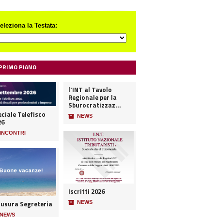
eleziona la Testata:
 PRIMO PIANO
l'INT al Tavolo
Regionale per la
Sburocratizzaz...
ciale Telefisco
📦
NEWS
26
INCONTRI
Iscritti 2026
iusura Segreteria
📦
NEWS
NEWS