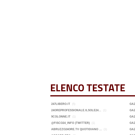
ELENCO TESTATE
247LIBERO.IT
(5)
GA
24OREPROFESSIONALE.ILSOLE24...
(1)
GAZ
9COLONNE.IT
(1)
GAZ
@FISCO24_INFO (TWITTER)
(1)
GAZ
ABRUZZO24ORE.TV QUOTIDIANO ...
(1)
GAZ