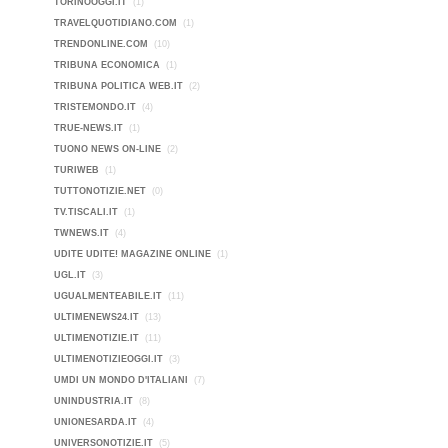
TORINOOGGI.IT
(1)
TRAVELQUOTIDIANO.COM
(1)
TRENDONLINE.COM
(10)
TRIBUNA ECONOMICA
(1)
TRIBUNA POLITICA WEB.IT
(2)
TRISTEMONDO.IT
(4)
TRUE-NEWS.IT
(1)
TUONO NEWS ON-LINE
(2)
TURIWEB
(1)
TUTTONOTIZIE.NET
(0)
TV.TISCALI.IT
(1)
TWNEWS.IT
(4)
UDITE UDITE! MAGAZINE ONLINE
(1)
UGL.IT
(3)
UGUALMENTEABILE.IT
(11)
ULTIMENEWS24.IT
(13)
ULTIMENOTIZIE.IT
(11)
ULTIMENOTIZIEOGGI.IT
(3)
UMDI UN MONDO D'ITALIANI
(7)
UNINDUSTRIA.IT
(8)
UNIONESARDA.IT
(4)
UNIVERSONOTIZIE.IT
(5)