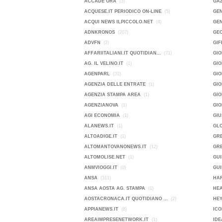
ACCADE ORA
(3)
GA
ACQUESE.IT PERIODICO ON-LINE
(5)
GEN
ACQUI NEWS ILPICCOLO.NET
(4)
GEN
ADNKRONOS
(207)
GE
ADVFN
(2)
GIF
AFFARIITALIANI.IT QUOTIDIAN...
(71)
GIO
AG. IL VELINO.IT
(1)
GI
AGENPARL
(31)
GIO
AGENZIA DELLE ENTRATE
(1)
GI
AGENZIA STAMPA AREA
(1)
GIO
AGENZIANOVA
(1)
GI
AGI ECONOMIA
(1)
GIU
ALANEWS.IT
(1)
GL
ALTOADIGE.IT
(1)
GR
ALTOMANTOVANONEWS.IT
(12)
GRE
ALTOMOLISE.NET
(1)
GUI
ANMVIOGGI.IT
(0)
GUI
ANSA
(311)
HAR
ANSA AOSTA AG. STAMPA
(1)
HE
AOSTACRONACA.IT QUOTIDIANO ...
(2)
HEY
APPIANEWS.IT
(8)
ICO
AREAIMPRESENETWORK.IT
(1)
IDE