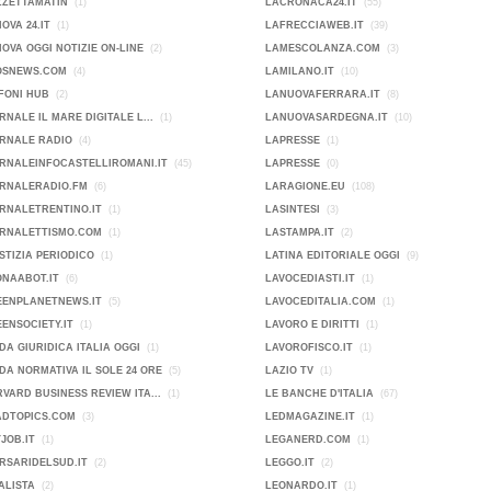
ZZETTAMATIN
(1)
LACRONACA24.IT
(55)
OVA 24.IT
(1)
LAFRECCIAWEB.IT
(39)
OVA OGGI NOTIZIE ON-LINE
(2)
LAMESCOLANZA.COM
(3)
OSNEWS.COM
(4)
LAMILANO.IT
(10)
FONI HUB
(2)
LANUOVAFERRARA.IT
(8)
RNALE IL MARE DIGITALE L...
(1)
LANUOVASARDEGNA.IT
(10)
ORNALE RADIO
(4)
LAPRESSE
(1)
RNALEINFOCASTELLIROMANI.IT
(45)
LAPRESSE
(0)
ORNALERADIO.FM
(6)
LARAGIONE.EU
(108)
RNALETRENTINO.IT
(1)
LASINTESI
(3)
ORNALETTISMO.COM
(1)
LASTAMPA.IT
(2)
STIZIA PERIODICO
(1)
LATINA EDITORIALE OGGI
(9)
ONAABOT.IT
(6)
LAVOCEDIASTI.IT
(1)
EENPLANETNEWS.IT
(5)
LAVOCEDITALIA.COM
(1)
ENSOCIETY.IT
(1)
LAVORO E DIRITTI
(1)
DA GIURIDICA ITALIA OGGI
(1)
LAVOROFISCO.IT
(1)
DA NORMATIVA IL SOLE 24 ORE
(5)
LAZIO TV
(1)
VARD BUSINESS REVIEW ITA...
(1)
LE BANCHE D'ITALIA
(67)
ADTOPICS.COM
(3)
LEDMAGAZINE.IT
(1)
JOB.IT
(1)
LEGANERD.COM
(1)
RSARIDELSUD.IT
(2)
LEGGO.IT
(2)
ALISTA
(2)
LEONARDO.IT
(1)