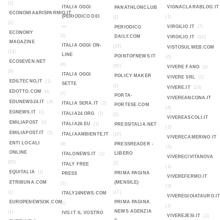
(1)
ITALIA OGGI
VIGNACLARABLOG.IT
PANATHLONCLUB
ECONOMIA&RISPARMIO.IT
(PERIODICO DEI
(1)
(1)
(2)
...
VIRGILIO.IT
(7)
PERIODICO
ECONOMY
(1)
DAILY.COM
VIRGILIO.IT
(13)
MAGAZINE
ITALIA OGGI ON-
(23)
VISTOSULWEB.COM
(14)
LINE
POINTOFNEWS.IT
(0)
ECOSEVEN.NET
(8)
(30)
VIVERE FANO
(1)
(9)
ITALIA OGGI
POLICY MAKER
VIVERE SRL
(1)
EDILTECNO,IT
(1)
SETTE
(1)
VIVERE.IT
(23)
EDOTTO.COM
(4)
(7)
PORTA-
VIVEREANCONA.IT
EDUNEWS24.IT
(4)
ITALIA SERA.IT
(2)
PORTESE.COM
(4)
EGNEWS.IT
(1)
ITALIA24.ORG
(1)
(2)
VIVEREASCOLI.IT
EMILIAPOST
(0)
ITALIA26.EU
(1)
PRESSITALIA.NET
(3)
EMILIAPOST.IT
(3)
ITALIAAMBIENTE.IT
(10)
VIVERECAMERINO.IT
ENTI LOCALI
(9)
PRESSREADER -
(5)
ONLINE
LIBERO
ITALONEWS.IT
(1)
VIVERECIVITANOVA
(93)
(2)
ITALY FREE
(1)
EQUITALIA
(1)
PRIMA PAGINA
PRESS
VIVEREFERMO.IT
ETRIBUNA.COM
(MENSILE)
(1)
(3)
(1)
(17)
ITALY24NEWS.COM
VIVEREGIOIATAURO.I
EUROPENEWSOK.COM
PRIMA PAGINA
(1)
(1)
NEWS AGENZIA
(1)
IVG.IT IL VOSTRO
VIVEREJESI.IT
(2)