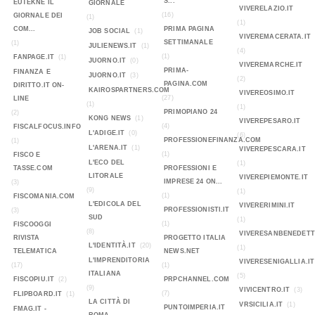
S...
EUTEKNE IL
GIORNALE
VIVERELAZIO.IT
(16)
GIORNALE DEI
(1)
(1)
COM...
PRIMA PAGINA
JOB SOCIAL
(1)
VIVEREMACERATA.IT
SETTIMANALE
(1)
JULIENEWS.IT
(1)
(4)
(1)
FANPAGE.IT
(1)
JUORNO.IT
(0)
VIVEREMARCHE.IT
PRIMA-
FINANZA E
JUORNO.IT
(3)
(2)
PAGINA.COM
DIRITTO.IT ON-
KAIROSPARTNERS.COM
VIVEREOSIMO.IT
(27)
LINE
(1)
(1)
PRIMOPIANO 24
(2)
KONG NEWS
(1)
VIVEREPESARO.IT
(4)
FISCALFOCUS.INFO
L'ADIGE.IT
(0)
(6)
PROFESSIONEFINANZA.COM
(1)
L'ARENA.IT
(1)
VIVEREPESCARA.IT
(1)
FISCO E
L'ECO DEL
(1)
TASSE.COM
PROFESSIONI E
LITORALE
VIVEREPIEMONTE.IT
IMPRESE 24 ON...
(3)
(9)
(1)
(1)
FISCOMANIA.COM
L'EDICOLA DEL
VIVERERIMINI.IT
PROFESSIONISTI.IT
(3)
SUD
(1)
(1)
FISCOOGGI
(8)
VIVERESANBENEDETT
RIVISTA
PROGETTO ITALIA
L'IDENTITÀ.IT
(20)
(1)
TELEMATICA
NEWS.NET
L'IMPRENDITORIA
VIVERESENIGALLIA.IT
(17)
(1)
ITALIANA
(5)
FISCOPIU.IT
(2)
PRPCHANNEL.COM
(9)
VIVICENTRO.IT
(3)
(7)
FLIPBOARD.IT
(1)
LA CITTÀ DI
VRSICILIA.IT
(1)
PUNTOIMPERIA.IT
FMAG.IT -