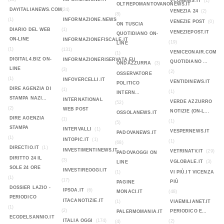
VCONEWS.IT
(1)
OLTREPOMANTOVANONEWS.IT
DAYITALIANEWS.COM
(24)
VENEZIA 24
(2)
(8)
(1)
INFORMAZIONE.NEWS
VENEZIE POST
(0)
ON TUSCIA
DIARIO DEL WEB
(1)
VENEZIEPOST.IT
QUOTIDIANO ON-
ON-LINE
INFORMAZIONEFISCALE.IT
(19)
LINE
(1)
(131)
VENICEONAIR.COM
(1)
DIGITAL4.BIZ ON-
INFORMAZIONERISERVATA.EU
QUOTIDIANO ...
ONDAZZURRA
(3)
LINE
(3)
(2)
OSSERVATORE
(1)
INFOVERCELLI.IT
VENTIDINEWS.IT
POLITICO
DIRE AGENZIA DI
(1)
(1)
INTERN...
STAMPA NAZI...
INTERNATIONAL
VERDE AZZURRO
(52)
(2)
WEB POST
NOTIZIE (ON-L...
OSSOLANEWS.IT
DIRE AGENZIA
(1)
(1)
(5)
STAMPA
INTERVALLI
(1)
VESPERNEWS.IT
PADOVANEWS.IT
(1)
INTOPIC.IT
(1)
(1)
(68)
DIRECTIO.IT
(1)
INVESTIMENTINEWS.IT
VETRINATV.IT
(29)
PADOVAOGGI ON
DIRITTO 24 IL
(3)
VGLOBALE.IT
(3)
LINE
SOLE 24 ORE
INVESTIREOGGI.IT
(1)
VI PIÙ.IT VICENZA
(1)
(17)
PIÙ
PAGINE
DOSSIER LAZIO -
IPSOA.IT
(6)
MONACI.IT
(48)
PERIODICO
ITACANOTIZIE.IT
(1)
VIAEMILIANET.IT
(1)
(2)
PERIODICO E...
PALERMOMANIA.IT
ECODELSANNIO.IT
ITALIA OGGI
(174)
(2)
(4)