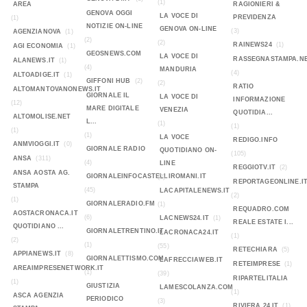
(1)
AREA
RAGIONIERI &
GENOVA OGGI
LA VOCE DI
PREVIDENZA
(1)
NOTIZIE ON-LINE
GENOVA ON-LINE
(3)
AGENZIANOVA
(1)
(2)
(2)
RAINEWS24
(1)
AGI ECONOMIA
(1)
GEOSNEWS.COM
LA VOCE DI
RASSEGNASTAMPA.N
ALANEWS.IT
(1)
(4)
MANDURIA
(4)
ALTOADIGE.IT
(1)
GIFFONI HUB
(2)
(2)
RATIO
ALTOMANTOVANONEWS.IT
GIORNALE IL
LA VOCE DI
INFORMAZIONE
(12)
MARE DIGITALE
VENEZIA
QUOTIDIA...
ALTOMOLISE.NET
L...
(1)
(1)
(1)
(1)
LA VOCE
REDIGO.INFO
ANMVIOGGI.IT
(0)
GIORNALE RADIO
QUOTIDIANO ON-
(105)
ANSA
(311)
(4)
LINE
REGGIOTV.IT
(2)
ANSA AOSTA AG.
GIORNALEINFOCASTELLIROMANI.IT
(2)
REPORTAGEONLINE.I
STAMPA
(45)
LACAPITALENEWS.IT
(2)
(1)
GIORNALERADIO.FM
(1)
REQUADRO.COM
AOSTACRONACA.IT
(6)
LACNEWS24.IT
(1)
REALE ESTATE I...
QUOTIDIANO ...
GIORNALETRENTINO.IT
LACRONACA24.IT
(1)
(2)
(1)
(55)
RETECHIARA
(5)
APPIANEWS.IT
(8)
GIORNALETTISMO.COM
LAFRECCIAWEB.IT
RETEIMPRESE
(1)
AREAIMPRESENETWORK.IT
(1)
(39)
RIPARTELITALIA
(1)
GIUSTIZIA
LAMESCOLANZA.COM
(1)
ASCA AGENZIA
PERIODICO
(3)
RIVIERA 24.IT
(1)