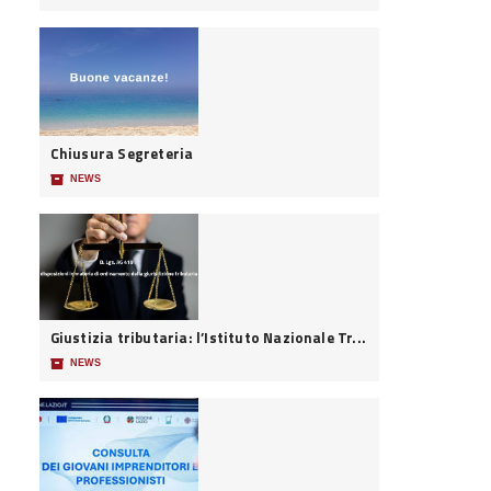
Chiusura Segreteria
📦
NEWS
Giustizia tributaria: l’Istituto Nazionale Tr...
📦
NEWS