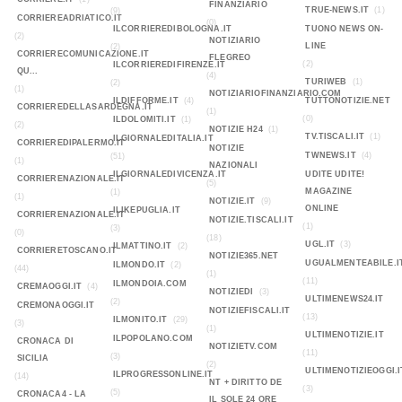
FINANZIARIO
TRUE-NEWS.IT
(1)
(9)
CORRIEREADRIATICO.IT
(0)
ILCORRIEREDIBOLOGNA.IT
TUONO NEWS ON-
(2)
NOTIZIARIO
LINE
(2)
CORRIERECOMUNICAZIONE.IT
FLEGREO
(2)
ILCORRIEREDIFIRENZE.IT
QU...
(4)
TURIWEB
(1)
(2)
(1)
NOTIZIARIOFINANZIARIO.COM
ILDIFFORME.IT
(4)
TUTTONOTIZIE.NET
CORRIEREDELLASARDEGNA.IT
(1)
(0)
ILDOLOMITI.IT
(1)
(2)
NOTIZIE H24
(1)
TV.TISCALI.IT
(1)
ILGIORNALEDITALIA.IT
CORRIEREDIPALERMO.IT
NOTIZIE
TWNEWS.IT
(4)
(51)
(1)
NAZIONALI
ILGIORNALEDIVICENZA.IT
UDITE UDITE!
CORRIERENAZIONALE.IT
(5)
MAGAZINE
(1)
(1)
NOTIZIE.IT
(9)
ONLINE
ILIKEPUGLIA.IT
CORRIERENAZIONALE.IT
NOTIZIE.TISCALI.IT
(1)
(3)
(0)
(18)
UGL.IT
(3)
ILMATTINO.IT
(2)
CORRIERETOSCANO.IT
NOTIZIE365.NET
UGUALMENTEABILE.I
ILMONDO.IT
(2)
(44)
(1)
(11)
ILMONDOIA.COM
CREMAOGGI.IT
(4)
NOTIZIEDI
(3)
ULTIMENEWS24.IT
(2)
CREMONAOGGI.IT
NOTIZIEFISCALI.IT
(13)
ILMONITO.IT
(29)
(3)
(1)
ULTIMENOTIZIE.IT
ILPOPOLANO.COM
CRONACA DI
NOTIZIETV.COM
(11)
(3)
SICILIA
(2)
ULTIMENOTIZIEOGGI.I
ILPROGRESSONLINE.IT
(14)
NT + DIRITTO DE
(3)
(5)
CRONACA4 - LA
IL SOLE 24 ORE