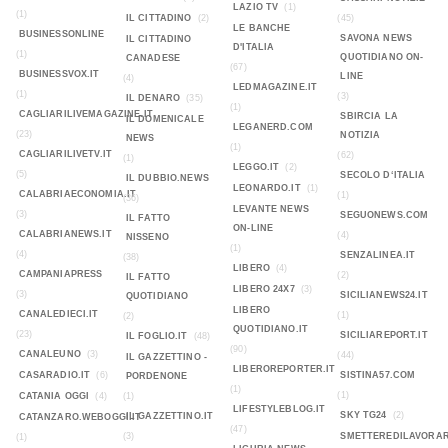
LAZIO TV
(1)
(1)
IL CITTADINO
(2)
(45)
LE BANCHE
BUSINESSONLINE
SAVONA NEWS
IL CITTADINO
D'ITALIA
(1)
QUOTIDIANO ON-
CANADESE
(67)
BUSINESSVOX.IT
LINE
(4)
LEDMAGAZINE.IT
(1)
(3)
IL DENARO
(35)
(1)
CAGLIARILIVEMAGAZINE.IT
SBIRCIA LA
IL DOMENICALE
LEGANERD.COM
(23)
NOTIZIA
NEWS
(1)
CAGLIARILIVETV.IT
(62)
(1)
LEGGO.IT
(2)
(5)
SECOLO D‘ITALIA
IL DUBBIO.NEWS
LEONARDO.IT
(1)
CALABRIAECONOMIA.IT
(1)
(36)
LEVANTE NEWS
(3)
SEGUONEWS.COM
IL FATTO
ON-LINE
CALABRIANEWS.IT
(4)
NISSENO
(1)
(4)
SENZALINEA.IT
(38)
LIBERO
(4)
CAMPANIAPRESS
(2)
IL FATTO
LIBERO 24X7
(3)
(3)
SICILIANEWS24.IT
QUOTIDIANO
LIBERO
CANALEDIECI.IT
(1)
(2)
QUOTIDIANO.IT
(23)
SICILIAREPORT.IT
IL FOGLIO.IT
(48)
(90)
CANALEUNO
(3)
(44)
IL GAZZETTINO -
LIBEROREPORTER.IT
CASARADIO.IT
(6)
SISTINA57.COM
PORDENONE
(1)
(1)
CATANIA OGGI
(4)
(1)
LIFESTYLEBLOG.IT
SKY TG24
(2)
IL GAZZETTINO.IT
CATANZARO.WEBOGGI.IT
(47)
(3)
SMETTEREDILAVORAR
(1)