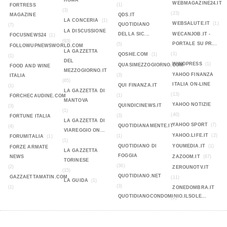
ROMA
WEBMAGAZINE24.IT
(1)
FORTRESS
(3)
(23)
MAGAZINE
QDS.IT
LA CONCERIA
(1)
WEBSALUTE.IT
(1)
QUOTIDIANO
(7)
LA DISCUSSIONE
DELLA SIC...
WECANJOB.IT -
FOCUSNEWS24
(1)
(93)
PORTALE SU PR...
(5)
FOLLOWUPNEWSWORLD.COM
LA GAZZETTA
(1)
QOSHE.COM
(1)
(1)
DEL
WINDPRESS
(1)
QUASIMEZZOGIORNO.COM
FOOD AND WINE
MEZZOGIORNO.IT
YAHOO FINANZA
(3)
ITALIA
(65)
ITALIA ON-LINE
QUI FINANZA.IT
(1)
LA GAZZETTA DI
(13)
(1)
FORCHECAUDINE.COM
MANTOVA
YAHOO NOTIZIE
QUINDICINEWS.IT
(3)
(1)
(40)
(3)
FORTUNE ITALIA
LA GAZZETTA DI
YAHOO SPORT
(7)
QUOTIDIANAMENTE.IT
(4)
VIAREGGIO ON...
YAHOO.LIFE.IT
(2)
(1)
FORUMITALIA
(1)
(1)
QUOTIDIANO DI
YOUMEDIA.IT
(1)
FORZE ARMATE
LA GAZZETTA
FOGGIA
NEWS
ZAZOOM.IT
(67)
TORINESE
(36)
(2)
ZEROUNOTV.IT
(15)
QUOTIDIANO.NET
GAZZAETTAMATIN.COM
(11)
LA GUIDA
(1)
(3)
(1)
ZONEDOMBRA.IT
QUOTIDIANOCONDOMINIO.ILSOLE...
(2)