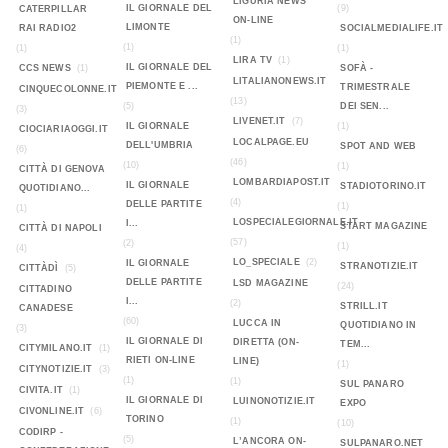
LIGURIA NEWS
IL GIORNALE DEL
(9)
CATERPILLAR
ON-LINE
LIMONTE
RAI RADIO2
SOCIALMEDIALIFE.IT
(1)
(1)
(1)
(1)
LIRA TV
(1)
IL GIORNALE DEL
CCS NEWS
(1)
SOFÀ -
LITALIANONEWS.IT
PIEMONTE E ...
TRIMESTRALE
CINQUECOLONNE.IT
(13)
(5)
DEI SEN...
(3)
LIVENET.IT
(7)
IL GIORNALE
(1)
CIOCIARIAOGGI.IT
LOCALPAGE.EU
DELL'UMBRIA
SPOT AND WEB
(6)
(46)
(10)
(1)
CITTÀ DI GENOVA
LOMBARDIAPOST.IT
IL GIORNALE
STADIOTORINO.IT
QUOTIDIANO...
(4)
DELLE PARTITE
(1)
(1)
LOSPECIALEGIORNALE.IT
I...
START MAGAZINE
CITTÀ DI NAPOLI
(57)
(2)
(1)
(4)
LO_SPECIALE
(2)
IL GIORNALE
STRANOTIZIE.IT
CITTÀDÌ
(5)
DELLE PARTITE
LSD MAGAZINE
(24)
CITTADINO
I...
(2)
STRILL.IT
CANADESE
(60)
LUCCA IN
QUOTIDIANO IN
(3)
IL GIORNALE DI
DIRETTA (ON-
TEM...
CITYMILANO.IT
(1)
RIETI ON-LINE
LINE)
(1)
CITYNOTIZIE.IT
(3)
(1)
(1)
SUL PANARO
CIVITA.IT
(1)
IL GIORNALE DI
LUINONOTIZIE.IT
EXPO
CIVONLINE.IT
(6)
TORINO
(1)
(10)
CODIRP -
(5)
L’ANCORA ON-
SULPANARO.NET