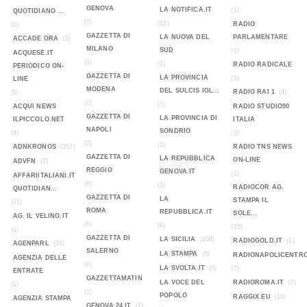
GENOVA
LA NOTIFICA.IT
(1)
QUOTIDIANO ...
(7)
(12)
RADIO
(1)
GAZZETTA DI
LA NUOVA DEL
PARLAMENTARE
ACCADE ORA
(3)
MILANO
SUD
(1)
ACQUESE.IT
(1)
(1)
RADIO RADICALE
PERIODICO ON-
GAZZETTA DI
LA PROVINCIA
(5)
LINE
MODENA
DEL SULCIS IGL...
RADIO RAI 1
(4)
(5)
(8)
(1)
ACQUI NEWS
RADIO STUDIO90
GAZZETTA DI
LA PROVINCIA DI
ILPICCOLO.NET
ITALIA
NAPOLI
SONDRIO
(4)
(3)
(2)
(1)
ADNKRONOS
(207)
RADIO TNS NEWS
GAZZETTA DI
LA REPUBBLICA
ON-LINE
ADVFN
(2)
REGGIO
GENOVA.IT
(1)
AFFARIITALIANI.IT
(8)
(1)
RADIOCOR AG.
QUOTIDIAN...
GAZZETTA DI
LA
STAMPA IL
(71)
ROMA
REPUBBLICA.IT
SOLE...
AG. IL VELINO.IT
(6)
(6)
(18)
(1)
GAZZETTA DI
LA SICILIA
(108)
RADIOGOLD.IT
(1)
AGENPARL
(31)
SALERNO
LA STAMPA
(6)
RADIONAPOLICENTR
AGENZIA DELLE
(8)
LA SVOLTA.IT
(5)
(7)
ENTRATE
GAZZETTAMATIN
LA VOCE DEL
RADIOROMA.IT
(2)
(1)
(1)
POPOLO
RAGGIX.EU
(16)
AGENZIA STAMPA
GENOVA 24.IT
(1)