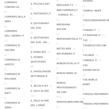
(6)
VIAGGIO
CORRIERE
IL PICCOLO.NET
MEDIASUD.TV
(2)
(2)
COMUNICAZ...
(1)
MERCURPRESS.IT
TERMOLI NEWS
(3)
IL PORTAVOCE.IT
- AGENZIA ST...
(1)
CORRIERE DELLA
(3)
(3)
TERZOTEMPOSPORTMA
SERA
IL QUOTIDIANO
MERIDIANA
(4)
(4)
DEL SUD
NOTIZIE
TFNEWS.IT
(5)
CORRIERE
(1)
(34)
TG REGIONE.IT
(2)
DELL’UMBRIA.IT
IL QUOTIDIANO
MERIDIANOITALIA.TV
TG5
(1)
(17)
DEL SUD - ON-...
(2)
CORRIERE DI
TGABRUZZO24.COM
(1)
METEO WEB
(1)
ANCONA
(3)
IL ROMA.NET
(2)
METRONEWS.IT
(4)
TGCOM24
(1)
IL SANNIO
(1)
CORRIERE DI
TGWEBAI.IT
(1)
QUOTIDIANO
MOMENTOITALIA.IT
AREZZO
THE
(98)
(1)
(6)
SOUNDCHECK
IL SAVIGLIANESE
MONDO NEWS 24
CORRIERE DI
(2)
SETTIMANALE
(1)
BOLOGNA
THE WORLD
(1)
MONDO
(1)
NEWS
IL SECOLO XIX
(2)
PROFESSIONISTI
CORRIERE DI
(7)
IL SOLE 24 ORE
ON-LINE
RIETI
THEDAILYREFORMER
(116)
(533)
(4)
(0)
IL SOLE 24 ORE
MONDOLIBEROONLINE
CORRIERE DI
THEDAILYREFORMER
DEL LUNEDÌ
(1)
SIENA
(1)