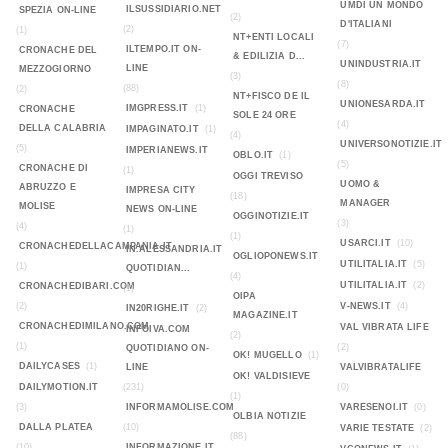
UMDI UN MONDO
ILSUSSIDIARIO.NET
SPEZIA ON-LINE
(2)
D'ITALIANI
(2)
(1)
NT+ENTI LOCALI
(7)
ILTEMPO.IT ON-
CRONACHE DEL
& EDILIZIA D...
UNINDUSTRIA.IT
LINE
MEZZOGIORNO
(3)
(8)
(88)
(2)
NT+FISCO DE IL
UNIONESARDA.IT
IMGPRESS.IT
(1)
CRONACHE
SOLE 24 ORE
(4)
DELLA CALABRIA
IMPAGINATO.IT
(1)
(4)
UNIVERSONOTIZIE.IT
(5)
IMPERIANEWS.IT
OBLO.IT
(1)
(5)
CRONACHE DI
(1)
OGGI TREVISO
UOMO &
ABRUZZO E
IMPRESA CITY
(18)
MANAGER
MOLISE
NEWS ON-LINE
OGGINOTIZIE.IT
(3)
(4)
(1)
(1)
USARCI.IT
(10)
CRONACHEDELLACAMPANIA.IT
IN.ALESSANDRIA.IT
OGLIOPONEWS.IT
UTILITALIA.IT
(5)
(1)
QUOTIDIAN...
(4)
UTILITALIA.IT
(2)
CRONACHEDIBARI.COM
(1)
OIPA
(2)
V-NEWS.IT
(4)
IN20RIGHE.IT
(2)
MAGAZINE.IT
CRONACHEDIMILANO.COM
VAL VIBRATA LIFE
INFOIVA.COM
(2)
(1)
(2)
QUOTIDIANO ON-
OK! MUGELLO
(1)
DAILYCASES
(1)
LINE
VALVIBRATALIFE
OK! VALDISIEVE
DAILYMOTION.IT
(231)
(0)
(1)
(3)
INFORMAMOLISE.COM
VARESENOI.IT
(0)
OLBIA NOTIZIE
DALLA PLATEA
(10)
VARIE TESTATE
(2)
(88)
(10)
INFORMAZIONE.IT