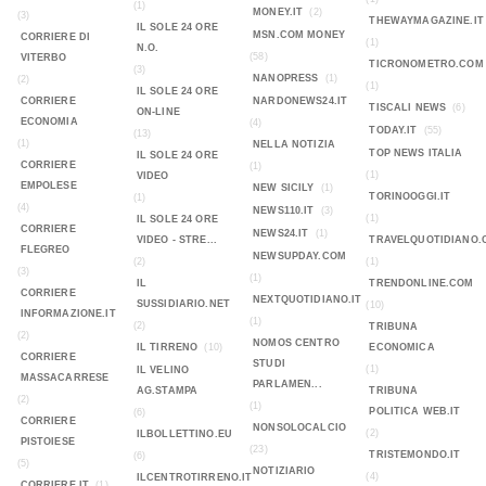
(1)
MONEY.IT
(2)
(3)
THEWAYMAGAZINE.IT
IL SOLE 24 ORE
MSN.COM MONEY
CORRIERE DI
(1)
N.O.
(58)
VITERBO
TICRONOMETRO.COM
(3)
NANOPRESS
(1)
(2)
(1)
IL SOLE 24 ORE
CORRIERE
NARDONEWS24.IT
TISCALI NEWS
(6)
ON-LINE
ECONOMIA
(4)
TODAY.IT
(55)
(13)
(1)
NELLA NOTIZIA
TOP NEWS ITALIA
IL SOLE 24 ORE
CORRIERE
(1)
(1)
VIDEO
EMPOLESE
NEW SICILY
(1)
TORINOOGGI.IT
(1)
(4)
NEWS110.IT
(3)
(1)
IL SOLE 24 ORE
CORRIERE
NEWS24.IT
(1)
VIDEO - STRE...
TRAVELQUOTIDIANO.
FLEGREO
NEWSUPDAY.COM
(2)
(1)
(3)
(1)
IL
TRENDONLINE.COM
CORRIERE
NEXTQUOTIDIANO.IT
SUSSIDIARIO.NET
(10)
INFORMAZIONE.IT
(1)
(2)
TRIBUNA
(2)
NOMOS CENTRO
IL TIRRENO
(10)
ECONOMICA
CORRIERE
STUDI
(1)
IL VELINO
MASSACARRESE
PARLAMEN...
AG.STAMPA
TRIBUNA
(2)
(1)
POLITICA WEB.IT
(6)
CORRIERE
NONSOLOCALCIO
(2)
ILBOLLETTINO.EU
PISTOIESE
(23)
TRISTEMONDO.IT
(6)
(5)
NOTIZIARIO
(4)
ILCENTROTIRRENO.IT
CORRIERE.IT
(1)