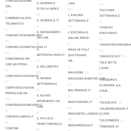
CONFEDERAZIONE
IL GIORNALE
LINE
(31)
DIR...
D’ITALIA NEWS...
(64)
TACCUINO
(3)
(68)
L’ANCORA
SETTIMANALE
COMMERCIALISTA
IL GIORNALE.IT
SETTIMANALE
(1)
TELEMATICO
(3)
(76)
TAG24 BY
(1)
IL MESSAGGERO
L’EDITORIALE
UNICUSANO
COMUNICATISTAMPA.ORG
ON-LINE
ONLINE PERIO...
(1)
(47)
(5)
(1)
TARANTOBUONASERA
COMUNICAZIONEITALIANA.IT
IL
MADE IN ITALY
(21)
(10)
METROPOLITANO.IT
QUOTIDIANO
TARGATOCN.IT
(0)
CONDOMINIO ON-
(1)
ON...
TELE SETTE
LINE QUOTIDIA...
IL MILLIMETRO
(1)
LAGHI
(2)
(22)
MAGAZINE
(3)
(2)
CONFASSACIAZIONI.EU
IL MONDO
MAGAZINE.WINDTRE.COM
TELEBORSA
(1)
SETTIMANALE
(34)
ECONOMIA (LA
CONFASSOCIAZIONI
(3)
MALPENSA24.IT
STAM...
PORTALE/BLOG
IL NUOVO
(1)
(1)
(30)
RIFORMISTA ON-
MANTOVAUNO.IT
TELEISCHIA
(1)
CONFEDERAZIONEAEPI.IT
LINE
(89)
TELEROMAGNA24.IT
(1)
(1)
MEDIAINTELLIGENCE.CLOUD
(1)
CONTROCAMPUS.IT
IL PICCOLO
(36)
TELEVOMERO
(1)
(2)
TRISETTIMANALE
MEDIAPRESS24.IT
TENDENZE DI
CORCOM -
(1)