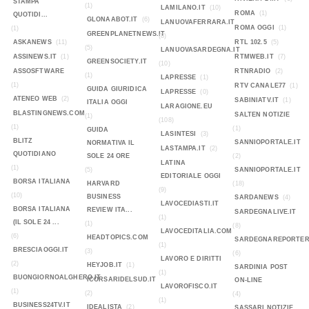
STAMPA
(1)
LAMILANO.IT
(10)
ROMA
(1)
QUOTIDI...
GLONAABOT.IT
(6)
LANUOVAFERRARA.IT
ROMA OGGI
(1)
(1)
GREENPLANETNEWS.IT
(8)
ASKANEWS
(11)
RTL 102.5
(5)
(5)
LANUOVASARDEGNA.IT
ASSINEWS.IT
(1)
RTMWEB.IT
(7)
GREENSOCIETY.IT
(10)
ASSOSFTWARE
RTNRADIO
(2)
(1)
LAPRESSE
(1)
(1)
RTV CANALE77
(1)
GUIDA GIURIDICA
LAPRESSE
(0)
ATENEO WEB
(2)
SABINIATV.IT
(1)
ITALIA OGGI
LARAGIONE.EU
BLASTINGNEWS.COM
SALTEN NOTIZIE
(1)
(108)
(1)
(1)
GUIDA
LASINTESI
(3)
BLITZ
SANNIOPORTALE.IT
NORMATIVA IL
LASTAMPA.IT
(2)
QUOTIDIANO
SOLE 24 ORE
(2)
LATINA
(1)
(5)
SANNIOPORTALE.IT
EDITORIALE OGGI
BORSA ITALIANA
HARVARD
(18)
(9)
(10)
BUSINESS
SARDANEWS
(4)
LAVOCEDIASTI.IT
BORSA ITALIANA
REVIEW ITA...
SARDEGNALIVE.IT
(1)
(IL SOLE 24 ...
(1)
(8)
LAVOCEDITALIA.COM
(6)
HEADTOPICS.COM
SARDEGNAREPORTER
(1)
BRESCIAOGGI.IT
(3)
(6)
LAVORO E DIRITTI
(2)
HEYJOB.IT
(1)
SARDINIA POST
(1)
BUONGIORNOALGHERO.IT
ICORSARIDELSUD.IT
ON-LINE
LAVOROFISCO.IT
(1)
(2)
(4)
(1)
BUSINESS24TV.IT
IDEALISTA
(2)
SASSARI NOTIZIE