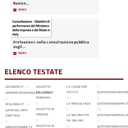
Nazion...
📦
NEWS
Professioni: nella consultazione pubblica
sugli...
📦
NEWS
ELENCO TESTATE
(1)
247LIBERO.IT
(5)
GAZZETTA
LA LEGGE PER
DELL'EMILIA
TUTTI.IT
QUOTIDIANOCONTRIB
24OREPROFESSIONALE.ILSOLE24...
ROMAGNA
(16)
(3)
(1)
(1)
LA MESCOLANZA
QUOTIDIANODIBARI.I
9COLONNE.IT
(1)
GAZZETTA DI
(1)
(54)
@FISCO24_INFO
FIRENZE
LA MIA PARTITA
QUOTIDIANODIPUGLIA
(TWITTER)
(3)
IVA ON-LINE
(2)
(1)
GAZZETTA DI
(2)
QUOTIDIANONAZIONA
ABRUZZO24ORE.TV