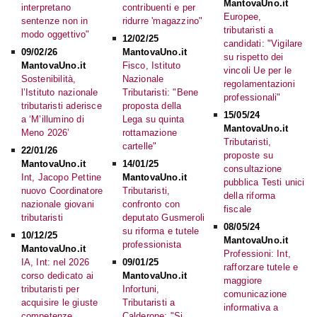
MantovaUno.it
interpretano
contribuenti e per
Europee,
sentenze non in
ridurre 'magazzino"
tributaristi a
modo oggettivo"
12/02/25
candidati: "Vigilare
09/02/26
MantovaUno.it
su rispetto dei
MantovaUno.it
Fisco, Istituto
vincoli Ue per le
Sostenibilità,
Nazionale
regolamentazioni
l’Istituto nazionale
Tributaristi: "Bene
professionali"
tributaristi aderisce
proposta della
15/05/24
a ‘M’illumino di
Lega su quinta
MantovaUno.it
Meno 2026’
rottamazione
Tributaristi,
cartelle"
22/01/26
proposte su
MantovaUno.it
14/01/25
consultazione
Int, Jacopo Pettine
MantovaUno.it
pubblica Testi unici
nuovo Coordinatore
Tributaristi,
della riforma
nazionale giovani
confronto con
fiscale
tributaristi
deputato Gusmeroli
08/05/24
su riforma e tutele
10/12/25
MantovaUno.it
professionista
MantovaUno.it
Professioni: Int,
IA, Int: nel 2026
09/01/25
rafforzare tutele e
corso dedicato ai
MantovaUno.it
maggiore
tributaristi per
Infortuni,
comunicazione
acquisire le giuste
Tributaristi a
informativa a
competenze
Calderone: "Si