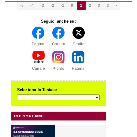
-5
-4
-3
-2
-1
0
1
2
3
3

Seguici anche su:
Pagina
Gruppo
Profilo
Canale
Profilo
Pagina
Seleziona la Testata:
IN PRIMO PIANO