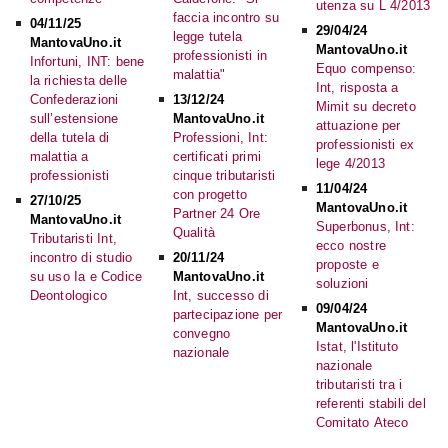
utenza su L 4/2013
faccia incontro su
04/11/25
29/04/24
legge tutela
MantovaUno.it
MantovaUno.it
professionisti in
Infortuni, INT: bene
Equo compenso:
malattia"
la richiesta delle
Int, risposta a
Confederazioni
13/12/24
Mimit su decreto
sull’estensione
MantovaUno.it
attuazione per
della tutela di
Professioni, Int:
professionisti ex
malattia a
certificati primi
lege 4/2013
professionisti
cinque tributaristi
11/04/24
con progetto
27/10/25
MantovaUno.it
Partner 24 Ore
MantovaUno.it
Superbonus, Int:
Qualità
Tributaristi Int,
ecco nostre
incontro di studio
20/11/24
proposte e
su uso Ia e Codice
MantovaUno.it
soluzioni
Deontologico
Int, successo di
09/04/24
partecipazione per
MantovaUno.it
convegno
Istat, l'Istituto
nazionale
nazionale
tributaristi tra i
referenti stabili del
Comitato Ateco