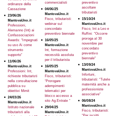
commercialisti
preventivo
ordinanze della
ascoltare
Cassazione
04/06/25
tributaristi
MantovaUno.it
23/06/26
Fisco, tributaristi:
15/10/24
MantovaUno.it
webinar sul
MantovaUno.it
Professioni,
concordato
Fisco, Int a Leo e
Alemanno (Int) ai
preventivo biennale
Ruffini: "Occorre
Confassociazioni
proroga al 30
Awards: “Impegnati
16/05/25
novembre per
su uso Ai come
MantovaUno.it
concordato
strumento
Int, formazione
preventivo
supporto”
necessità assoluta
biennale"
per il tributarista
11/06/26
13/09/24
MantovaUno.it
16/05/25
MantovaUno.it
Professioni: Int,
MantovaUno.it
Infortuni,
richieste tributaristi
Fisco, tributaristi:
tributaristi: “Tutele
nella consultazione
“Prorogare
maternità anche a
pubblica su
adempimenti
professioniste
obiettivi Mimit
telematici per
associative”
blocco accesso a
24/03/26
sito Ag.Entrate “
06/08/24
MantovaUno.it
MantovaUno.it
Istituto nazionale
29/04/25
Fisco, tributaristi:
tributaristi alla
MantovaUno.it
"Per iscritti