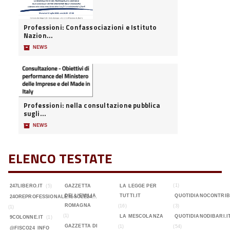
Professioni: Confassociazioni e Istituto
Nazion...
📦
NEWS
Professioni: nella consultazione pubblica
sugli...
📦
NEWS
ELENCO TESTATE
(1)
247LIBERO.IT
(5)
GAZZETTA
LA LEGGE PER
DELL'EMILIA
TUTTI.IT
QUOTIDIANOCONTRIB
24OREPROFESSIONALE.ILSOLE24...
ROMAGNA
(16)
(3)
(1)
(1)
LA MESCOLANZA
QUOTIDIANODIBARI.I
9COLONNE.IT
(1)
GAZZETTA DI
(1)
(54)
@FISCO24_INFO