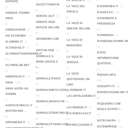
LA SVOLTA.IT
(5)
(7)
ENTRATE
GAZZETTAMATIN
LA VOCE DEL
RADIOROMA.IT
(2)
(1)
(1)
POPOLO
RAGGIX.EU
(16)
AGENZIA STAMPA
GENOVA 24.IT
(1)
(1)
AREA
RAGIONIERI &
GENOVA OGGI
LA VOCE DI
PREVIDENZA
(1)
NOTIZIE ON-LINE
GENOVA ON-LINE
(3)
AGENZIANOVA
(1)
(2)
(2)
RAINEWS24
(1)
AGI ECONOMIA
(1)
GEOSNEWS.COM
LA VOCE DI
RASSEGNASTAMPA.N
ALANEWS.IT
(1)
(4)
MANDURIA
(4)
ALTOADIGE.IT
(1)
GIFFONI HUB
(2)
(2)
RATIO
ALTOMANTOVANONEWS.IT
GIORNALE IL
LA VOCE DI
INFORMAZIONE
(12)
MARE DIGITALE
VENEZIA
QUOTIDIA...
ALTOMOLISE.NET
L...
(1)
(1)
(1)
(1)
LA VOCE
REDIGO.INFO
ANMVIOGGI.IT
(0)
GIORNALE RADIO
QUOTIDIANO ON-
(105)
ANSA
(311)
(4)
LINE
REGGIOTV.IT
(2)
ANSA AOSTA AG.
GIORNALEINFOCASTELLIROMANI.IT
(2)
REPORTAGEONLINE.I
STAMPA
(45)
LACAPITALENEWS.IT
(2)
(1)
GIORNALERADIO.FM
(1)
REQUADRO.COM
AOSTACRONACA.IT
(6)
LACNEWS24.IT
(1)
REALE ESTATE I...
QUOTIDIANO ...
GIORNALETRENTINO.IT
LACRONACA24.IT
(1)
(2)
(1)
(55)
RETECHIARA
(5)
APPIANEWS.IT
(8)
GIORNALETTISMO.COM
LAFRECCIAWEB.IT
RETEIMPRESE
(1)