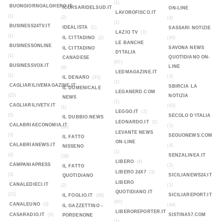
(1)
BUONGIORNOALGHERO.IT
ICORSARIDELSUD.IT
ON-LINE
LAVOROFISCO.IT
(1)
(2)
(4)
(1)
BUSINESS24TV.IT
IDEALISTA
(2)
SASSARI NOTIZIE
LAZIO TV
(1)
(1)
IL CITTADINO
(2)
(45)
LE BANCHE
BUSINESSONLINE
SAVONA NEWS
IL CITTADINO
D'ITALIA
(1)
QUOTIDIANO ON-
CANADESE
(67)
BUSINESSVOX.IT
LINE
(4)
LEDMAGAZINE.IT
(1)
(3)
IL DENARO
(35)
(1)
CAGLIARILIVEMAGAZINE.IT
SBIRCIA LA
IL DOMENICALE
LEGANERD.COM
(23)
NOTIZIA
NEWS
(1)
CAGLIARILIVETV.IT
(62)
(1)
LEGGO.IT
(2)
(5)
SECOLO D‘ITALIA
IL DUBBIO.NEWS
LEONARDO.IT
(1)
CALABRIAECONOMIA.IT
(1)
(36)
LEVANTE NEWS
(3)
SEGUONEWS.COM
IL FATTO
ON-LINE
CALABRIANEWS.IT
(4)
NISSENO
(1)
(4)
SENZALINEA.IT
(38)
LIBERO
(4)
CAMPANIAPRESS
(2)
IL FATTO
LIBERO 24X7
(3)
(3)
SICILIANEWS24.IT
QUOTIDIANO
LIBERO
CANALEDIECI.IT
(1)
(2)
QUOTIDIANO.IT
(23)
SICILIAREPORT.IT
IL FOGLIO.IT
(48)
(90)
CANALEUNO
(3)
(44)
IL GAZZETTINO -
LIBEROREPORTER.IT
CASARADIO.IT
(6)
SISTINA57.COM
PORDENONE
(1)