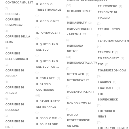
(1)
CONTROCAMPUS.IT
IL PICCOLO
(36)
TELEVOMERO
(1)
(2)
TRISETTIMANALE
MEDIAPRESS24.IT
TENDENZE DI
CORCOM -
(1)
(6)
VIAGGIO
CORRIERE
IL PICCOLO.NET
MEDIASUD.TV
(2)
(2)
COMUNICAZ...
(1)
MERCURPRESS.IT
TERMOLI NEWS
(3)
IL PORTAVOCE.IT
- AGENZIA ST...
(1)
CORRIERE DELLA
(3)
(3)
TERZOTEMPOSPORTMA
SERA
IL QUOTIDIANO
MERIDIANA
(4)
(4)
DEL SUD
NOTIZIE
TFNEWS.IT
(5)
CORRIERE
(1)
(34)
TG REGIONE.IT
(2)
DELL’UMBRIA.IT
IL QUOTIDIANO
MERIDIANOITALIA.TV
TG5
(1)
(17)
DEL SUD - ON-...
(2)
CORRIERE DI
TGABRUZZO24.COM
(1)
METEO WEB
(1)
ANCONA
(3)
IL ROMA.NET
(2)
METRONEWS.IT
(4)
TGCOM24
(1)
IL SANNIO
(1)
CORRIERE DI
TGWEBAI.IT
(1)
QUOTIDIANO
MOMENTOITALIA.IT
AREZZO
THE
(98)
(1)
(6)
SOUNDCHECK
IL SAVIGLIANESE
MONDO NEWS 24
CORRIERE DI
(2)
SETTIMANALE
(1)
BOLOGNA
THE WORLD
(1)
MONDO
(1)
NEWS
IL SECOLO XIX
(2)
PROFESSIONISTI
CORRIERE DI
(7)
IL SOLE 24 ORE
ON-LINE
RIETI
THEDAILYREFORMER