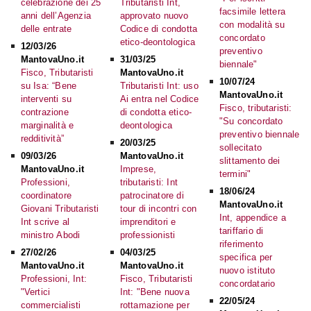
celebrazione dei 25
Tributaristi Int,
facsimile lettera
anni dell’Agenzia
approvato nuovo
con modalità su
delle entrate
Codice di condotta
concordato
etico-deontologica
12/03/26
preventivo
MantovaUno.it
31/03/25
biennale"
Fisco, Tributaristi
MantovaUno.it
10/07/24
su Isa: “Bene
Tributaristi Int: uso
MantovaUno.it
interventi su
Ai entra nel Codice
Fisco, tributaristi:
contrazione
di condotta etico-
"Su concordato
marginalità e
deontologica
preventivo biennale
redditività”
20/03/25
sollecitato
09/03/26
MantovaUno.it
slittamento dei
MantovaUno.it
Imprese,
termini"
Professioni,
tributaristi: Int
18/06/24
coordinatore
patrocinatore di
MantovaUno.it
Giovani Tributaristi
tour di incontri con
Int, appendice a
Int scrive al
imprenditori e
tariffario di
ministro Abodi
professionisti
riferimento
27/02/26
04/03/25
specifica per
MantovaUno.it
MantovaUno.it
nuovo istituto
Professioni, Int:
Fisco, Tributaristi
concordatario
"Vertici
Int: "Bene nuova
22/05/24
commercialisti
rottamazione per