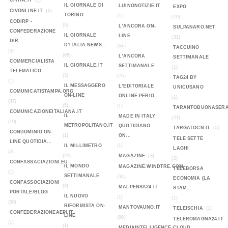
CIVITA.IT
(1)
IL GIORNALE DI
LUINONOTIZIE.IT
EXPO
CIVONLINE.IT
(6)
TORINO
(1)
(10)
CODIRP -
(5)
L’ANCORA ON-
SULPANARO.NET
CONFEDERAZIONE
IL GIORNALE
LINE
(31)
DIR...
D’ITALIA NEWS...
(64)
TACCUINO
(3)
(68)
L’ANCORA
SETTIMANALE
COMMERCIALISTA
IL GIORNALE.IT
SETTIMANALE
(1)
TELEMATICO
(3)
(76)
TAG24 BY
(1)
IL MESSAGGERO
L’EDITORIALE
UNICUSANO
COMUNICATISTAMPA.ORG
ON-LINE
ONLINE PERIO...
(1)
(47)
(5)
(1)
TARANTOBUONASERA
COMUNICAZIONEITALIANA.IT
IL
MADE IN ITALY
(21)
(10)
METROPOLITANO.IT
QUOTIDIANO
TARGATOCN.IT
(0)
CONDOMINIO ON-
(1)
ON...
TELE SETTE
LINE QUOTIDIA...
IL MILLIMETRO
(1)
LAGHI
(2)
(22)
MAGAZINE
(3)
(2)
CONFASSACIAZIONI.EU
IL MONDO
MAGAZINE.WINDTRE.COM
TELEBORSA
(1)
SETTIMANALE
(34)
ECONOMIA (LA
CONFASSOCIAZIONI
(3)
MALPENSA24.IT
STAM...
PORTALE/BLOG
IL NUOVO
(1)
(1)
(30)
RIFORMISTA ON-
MANTOVAUNO.IT
TELEISCHIA
(1)
CONFEDERAZIONEAEPI.IT
LINE
(89)
TELEROMAGNA24.IT
(1)
(1)
MEDIAINTELLIGENCE.CLOUD