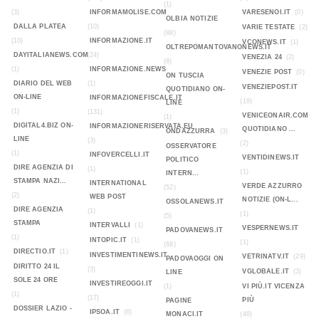
(1)
(3)
INFORMAMOLISE.COM
VARESENOI.IT
(0)
OLBIA NOTIZIE
DALLA PLATEA
(10)
VARIE TESTATE
(2)
(88)
(10)
INFORMAZIONE.IT
VCONEWS.IT
(1)
OLTREPOMANTOVANONEWS.IT
DAYITALIANEWS.COM
(24)
VENEZIA 24
(2)
(8)
(1)
INFORMAZIONE.NEWS
VENEZIE POST
(0)
ON TUSCIA
DIARIO DEL WEB
(1)
VENEZIEPOST.IT
QUOTIDIANO ON-
ON-LINE
INFORMAZIONEFISCALE.IT
(19)
LINE
(1)
(131)
VENICEONAIR.COM
(1)
DIGITAL4.BIZ ON-
INFORMAZIONERISERVATA.EU
QUOTIDIANO ...
ONDAZZURRA
(3)
LINE
(3)
(2)
OSSERVATORE
(1)
INFOVERCELLI.IT
VENTIDINEWS.IT
POLITICO
DIRE AGENZIA DI
(1)
(1)
INTERN...
STAMPA NAZI...
INTERNATIONAL
VERDE AZZURRO
(52)
(2)
WEB POST
NOTIZIE (ON-L...
OSSOLANEWS.IT
DIRE AGENZIA
(1)
(1)
(5)
STAMPA
INTERVALLI
(1)
VESPERNEWS.IT
PADOVANEWS.IT
(1)
INTOPIC.IT
(1)
(1)
(68)
DIRECTIO.IT
(1)
INVESTIMENTINEWS.IT
VETRINATV.IT
(29)
PADOVAOGGI ON
DIRITTO 24 IL
(3)
VGLOBALE.IT
(3)
LINE
SOLE 24 ORE
INVESTIREOGGI.IT
(1)
VI PIÙ.IT VICENZA
(1)
(17)
PIÙ
PAGINE
DOSSIER LAZIO -
IPSOA.IT
(6)
MONACI.IT
(48)