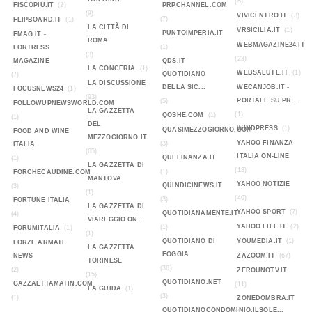
(5)
FISCOPIU.IT
(2)
PRPCHANNEL.COM
(9)
VIVICENTRO.IT
(3)
(7)
FLIPBOARD.IT
(1)
LA CITTÀ DI
VRSICILIA.IT
(1)
PUNTOIMPERIA.IT
FMAG.IT -
ROMA
WEBMAGAZINE24.IT
(1)
FORTRESS
(3)
(23)
MAGAZINE
QDS.IT
LA CONCERIA
(1)
WEBSALUTE.IT
(1)
QUOTIDIANO
(7)
LA DISCUSSIONE
DELLA SIC...
WECANJOB.IT -
FOCUSNEWS24
(1)
(93)
PORTALE SU PR...
(5)
FOLLOWUPNEWSWORLD.COM
LA GAZZETTA
(1)
QOSHE.COM
(1)
(1)
DEL
WINDPRESS
(1)
QUASIMEZZOGIORNO.COM
FOOD AND WINE
MEZZOGIORNO.IT
YAHOO FINANZA
(3)
ITALIA
(65)
ITALIA ON-LINE
QUI FINANZA.IT
(1)
LA GAZZETTA DI
(13)
(1)
FORCHECAUDINE.COM
MANTOVA
YAHOO NOTIZIE
QUINDICINEWS.IT
(3)
(1)
(40)
(3)
FORTUNE ITALIA
LA GAZZETTA DI
YAHOO SPORT
(7)
QUOTIDIANAMENTE.IT
(4)
VIAREGGIO ON...
YAHOO.LIFE.IT
(2)
(1)
FORUMITALIA
(1)
(1)
QUOTIDIANO DI
YOUMEDIA.IT
(1)
FORZE ARMATE
LA GAZZETTA
FOGGIA
NEWS
ZAZOOM.IT
(67)
TORINESE
(36)
(2)
ZEROUNOTV.IT
(15)
QUOTIDIANO.NET
GAZZAETTAMATIN.COM
(11)
LA GUIDA
(1)
(3)
(1)
ZONEDOMBRA.IT
QUOTIDIANOCONDOMINIO.ILSOLE...