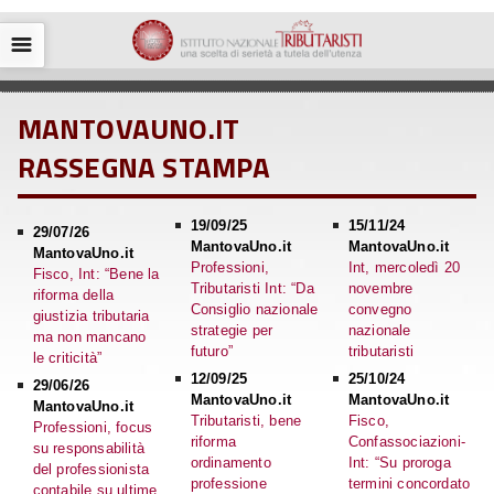
☰
MANTOVAUNO.IT
RASSEGNA STAMPA
19/09/25
15/11/24
29/07/26
MantovaUno.it
MantovaUno.it
MantovaUno.it
Professioni,
Int, mercoledì 20
Fisco, Int: “Bene la
Tributaristi Int: “Da
novembre
riforma della
Consiglio nazionale
convegno
giustizia tributaria
strategie per
nazionale
ma non mancano
futuro”
tributaristi
le criticità”
12/09/25
25/10/24
29/06/26
MantovaUno.it
MantovaUno.it
MantovaUno.it
Tributaristi, bene
Fisco,
Professioni, focus
riforma
Confassociazioni-
su responsabilità
ordinamento
Int: “Su proroga
del professionista
professione
termini concordato
contabile su ultime