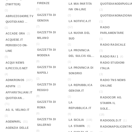
FIRENZE
LA MIA PARTITA
QUOTIDIANODIPUGLIA
(TWITTER)
(3)
IVA ON-LINE
(2)
(1)
GAZZETTA DI
(2)
QUOTIDIANONAZIONA
ABRUZZO24ORE.TV
GENOVA
LA NOTIFICA.IT
(1)
QUOTIDIANO ...
(7)
(12)
RADIO
(1)
GAZZETTA DI
LA NUOVA DEL
PARLAMENTARE
ACCADE ORA
(3)
MILANO
SUD
(1)
ACQUESE.IT
(1)
(1)
RADIO RADICALE
PERIODICO ON-
GAZZETTA DI
LA PROVINCIA
(5)
LINE
MODENA
DEL SULCIS IGL...
RADIO RAI 1
(4)
(5)
(8)
(1)
ACQUI NEWS
RADIO STUDIO90
GAZZETTA DI
LA PROVINCIA DI
ILPICCOLO.NET
ITALIA
NAPOLI
SONDRIO
(4)
(3)
(2)
(1)
ADNKRONOS
(207)
RADIO TNS NEWS
GAZZETTA DI
LA REPUBBLICA
ON-LINE
ADVFN
(2)
REGGIO
GENOVA.IT
(1)
AFFARIITALIANI.IT
(8)
(1)
RADIOCOR AG.
QUOTIDIAN...
GAZZETTA DI
LA
STAMPA IL
(71)
ROMA
REPUBBLICA.IT
SOLE...
AG. IL VELINO.IT
(6)
(6)
(18)
(1)
GAZZETTA DI
LA SICILIA
(108)
RADIOGOLD.IT
(1)
AGENPARL
(31)
SALERNO
LA STAMPA
(6)
RADIONAPOLICENTR
AGENZIA DELLE
(8)