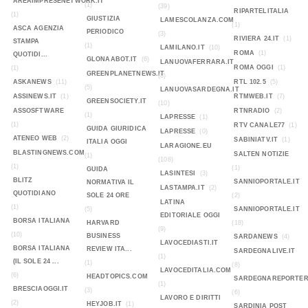
AREAIMPRESENETWORK.IT
(1)
(39)
RIPARTELITALIA
(1)
GIUSTIZIA
LAMESCOLANZA.COM
(1)
ASCA AGENZIA
PERIODICO
(3)
RIVIERA 24.IT
(1)
STAMPA
(1)
LAMILANO.IT
(10)
ROMA
(1)
QUOTIDI...
GLONAABOT.IT
(6)
LANUOVAFERRARA.IT
ROMA OGGI
(1)
(1)
GREENPLANETNEWS.IT
(8)
ASKANEWS
(11)
RTL 102.5
(5)
(5)
LANUOVASARDEGNA.IT
ASSINEWS.IT
(1)
RTMWEB.IT
(7)
GREENSOCIETY.IT
(10)
ASSOSFTWARE
RTNRADIO
(2)
(1)
LAPRESSE
(1)
(1)
RTV CANALE77
(1)
GUIDA GIURIDICA
LAPRESSE
(0)
ATENEO WEB
(2)
SABINIATV.IT
(1)
ITALIA OGGI
LARAGIONE.EU
BLASTINGNEWS.COM
SALTEN NOTIZIE
(1)
(108)
(1)
(1)
GUIDA
LASINTESI
(3)
BLITZ
SANNIOPORTALE.IT
NORMATIVA IL
LASTAMPA.IT
(2)
QUOTIDIANO
SOLE 24 ORE
(2)
LATINA
(1)
(5)
SANNIOPORTALE.IT
EDITORIALE OGGI
BORSA ITALIANA
HARVARD
(18)
(9)
(10)
BUSINESS
SARDANEWS
(4)
LAVOCEDIASTI.IT
BORSA ITALIANA
REVIEW ITA...
SARDEGNALIVE.IT
(1)
(IL SOLE 24 ...
(1)
(8)
LAVOCEDITALIA.COM
(6)
HEADTOPICS.COM
SARDEGNAREPORTER
(1)
BRESCIAOGGI.IT
(3)
(6)
LAVORO E DIRITTI
(2)
HEYJOB.IT
(1)
SARDINIA POST