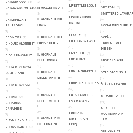
(1)
CATANIA OGGI
(4)
(1)
LIFESTYLEBLOG.IT
SKY TG24
(2)
IL GAZZETTINO.IT
CATANZARO.WEBOGGI.IT
(47)
(3)
SMETTEREDILAVORAR
(1)
LIGURIA NEWS
IL GIORNALE DEL
(9)
CATERPILLAR
ON-LINE
LIMONTE
RAI RADIO2
SOCIALMEDIALIFE.IT
(1)
(1)
(1)
(1)
LIRA TV
(1)
IL GIORNALE DEL
CCS NEWS
(1)
SOFÀ -
LITALIANONEWS.IT
PIEMONTE E ...
TRIMESTRALE
CINQUECOLONNE.IT
(13)
(5)
DEI SEN...
(3)
LIVENET.IT
(7)
IL GIORNALE
(1)
CIOCIARIAOGGI.IT
LOCALPAGE.EU
DELL'UMBRIA
SPOT AND WEB
(6)
(46)
(10)
(1)
CITTÀ DI GENOVA
LOMBARDIAPOST.IT
IL GIORNALE
STADIOTORINO.IT
QUOTIDIANO...
(4)
DELLE PARTITE
(1)
(1)
LOSPECIALEGIORNALE.IT
I...
START MAGAZINE
CITTÀ DI NAPOLI
(57)
(2)
(1)
(4)
LO_SPECIALE
(2)
IL GIORNALE
STRANOTIZIE.IT
CITTÀDÌ
(5)
DELLE PARTITE
LSD MAGAZINE
(24)
CITTADINO
I...
(2)
STRILL.IT
CANADESE
(60)
LUCCA IN
QUOTIDIANO IN
(3)
IL GIORNALE DI
DIRETTA (ON-
TEM...
CITYMILANO.IT
(1)
RIETI ON-LINE
LINE)
(1)
CITYNOTIZIE.IT
(3)
(1)
(1)
SUL PANARO