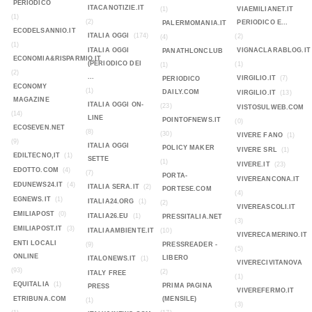
PERIODICO
ITACANOTIZIE.IT
(1)
VIAEMILIANET.IT
(1)
(2)
PERIODICO E...
PALERMOMANIA.IT
ECODELSANNIO.IT
ITALIA OGGI
(174)
(2)
(4)
(1)
ITALIA OGGI
VIGNACLARABLOG.IT
PANATHLONCLUB
ECONOMIA&RISPARMIO.IT
(PERIODICO DEI
(1)
(1)
(2)
...
VIRGILIO.IT
(7)
PERIODICO
ECONOMY
(1)
DAILY.COM
VIRGILIO.IT
(13)
MAGAZINE
ITALIA OGGI ON-
(23)
VISTOSULWEB.COM
(14)
LINE
POINTOFNEWS.IT
(0)
ECOSEVEN.NET
(8)
(30)
VIVERE FANO
(1)
(9)
ITALIA OGGI
POLICY MAKER
VIVERE SRL
(1)
EDILTECNO,IT
(1)
SETTE
(1)
VIVERE.IT
(23)
EDOTTO.COM
(4)
(7)
PORTA-
VIVEREANCONA.IT
EDUNEWS24.IT
(4)
ITALIA SERA.IT
(2)
PORTESE.COM
(4)
EGNEWS.IT
(1)
ITALIA24.ORG
(1)
(2)
VIVEREASCOLI.IT
EMILIAPOST
(0)
ITALIA26.EU
(1)
PRESSITALIA.NET
(3)
EMILIAPOST.IT
(3)
ITALIAAMBIENTE.IT
(10)
VIVERECAMERINO.IT
ENTI LOCALI
(9)
PRESSREADER -
(5)
ONLINE
LIBERO
ITALONEWS.IT
(1)
VIVERECIVITANOVA
(93)
(2)
ITALY FREE
(1)
EQUITALIA
(1)
PRIMA PAGINA
PRESS
VIVEREFERMO.IT
ETRIBUNA.COM
(MENSILE)
(1)
(3)