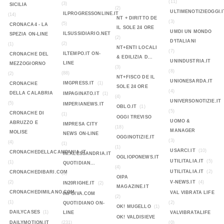
(11)
(3)
SICILIA
(2)
ULTIMENOTIZIEOGGI.I
ILPROGRESSONLINE.IT
(14)
NT + DIRITTO DE
(3)
(5)
CRONACA4 - LA
IL SOLE 24 ORE
UMDI UN MONDO
ILSUSSIDIARIO.NET
SPEZIA ON-LINE
(2)
D'ITALIANI
(2)
(1)
NT+ENTI LOCALI
(7)
ILTEMPO.IT ON-
CRONACHE DEL
& EDILIZIA D...
UNINDUSTRIA.IT
LINE
MEZZOGIORNO
(3)
(8)
(88)
(2)
NT+FISCO DE IL
UNIONESARDA.IT
IMGPRESS.IT
(1)
CRONACHE
SOLE 24 ORE
(4)
DELLA CALABRIA
IMPAGINATO.IT
(1)
(4)
UNIVERSONOTIZIE.IT
(5)
IMPERIANEWS.IT
OBLO.IT
(1)
(5)
CRONACHE DI
(1)
OGGI TREVISO
UOMO &
ABRUZZO E
IMPRESA CITY
(18)
MANAGER
MOLISE
NEWS ON-LINE
OGGINOTIZIE.IT
(3)
(4)
(1)
(1)
USARCI.IT
(10)
CRONACHEDELLACAMPANIA.IT
IN.ALESSANDRIA.IT
OGLIOPONEWS.IT
UTILITALIA.IT
(5)
(1)
QUOTIDIAN...
(4)
UTILITALIA.IT
(2)
CRONACHEDIBARI.COM
(1)
OIPA
(2)
V-NEWS.IT
(4)
IN20RIGHE.IT
(2)
MAGAZINE.IT
CRONACHEDIMILANO.COM
VAL VIBRATA LIFE
INFOIVA.COM
(2)
(1)
(2)
QUOTIDIANO ON-
OK! MUGELLO
(1)
DAILYCASES
(1)
LINE
VALVIBRATALIFE
OK! VALDISIEVE
DAILYMOTION.IT
(231)
(0)