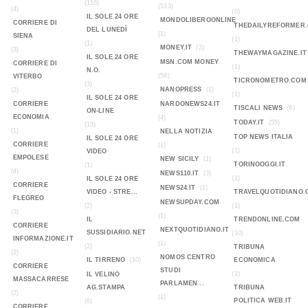
(116)
(533)
(4)
(0)
IL SOLE 24 ORE
MONDOLIBEROONLINE
CORRIERE DI
THEDAILYREFORMER
DEL LUNEDÌ
(1)
SIENA
(1)
(1)
MONEY.IT
(2)
(3)
THEWAYMAGAZINE.IT
IL SOLE 24 ORE
MSN.COM MONEY
CORRIERE DI
(1)
N.O.
(58)
VITERBO
TICRONOMETRO.COM
(3)
NANOPRESS
(1)
(2)
(1)
IL SOLE 24 ORE
CORRIERE
NARDONEWS24.IT
TISCALI NEWS
(6)
ON-LINE
ECONOMIA
(4)
TODAY.IT
(55)
(13)
(1)
NELLA NOTIZIA
TOP NEWS ITALIA
IL SOLE 24 ORE
CORRIERE
(1)
(1)
VIDEO
EMPOLESE
NEW SICILY
(1)
TORINOOGGI.IT
(1)
(4)
NEWS110.IT
(3)
(1)
IL SOLE 24 ORE
CORRIERE
NEWS24.IT
(1)
VIDEO - STRE...
TRAVELQUOTIDIANO.
FLEGREO
NEWSUPDAY.COM
(2)
(1)
(3)
(1)
IL
TRENDONLINE.COM
CORRIERE
NEXTQUOTIDIANO.IT
SUSSIDIARIO.NET
(10)
INFORMAZIONE.IT
(1)
(2)
TRIBUNA
(2)
NOMOS CENTRO
IL TIRRENO
(10)
ECONOMICA
CORRIERE
STUDI
(1)
IL VELINO
MASSACARRESE
PARLAMEN...
AG.STAMPA
TRIBUNA
(2)
(1)
POLITICA WEB.IT
(6)
CORRIERE