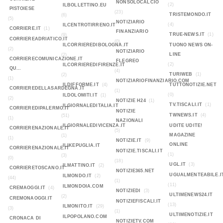
NONSOLOCALCIO
(2)
ILBOLLETTINO.EU
PISTOIESE
(23)
TRISTEMONDO.IT
(6)
(5)
NOTIZIARIO
(4)
ILCENTROTIRRENO.IT
CORRIERE.IT
(1)
FINANZIARIO
TRUE-NEWS.IT
(1)
(9)
CORRIEREADRIATICO.IT
(0)
ILCORRIEREDIBOLOGNA.IT
TUONO NEWS ON-
(2)
NOTIZIARIO
LINE
(2)
CORRIERECOMUNICAZIONE.IT
FLEGREO
(2)
ILCORRIEREDIFIRENZE.IT
QU...
(4)
TURIWEB
(1)
(2)
(1)
NOTIZIARIOFINANZIARIO.COM
ILDIFFORME.IT
(4)
TUTTONOTIZIE.NET
CORRIEREDELLASARDEGNA.IT
(1)
(0)
ILDOLOMITI.IT
(1)
(2)
NOTIZIE H24
(1)
TV.TISCALI.IT
(1)
ILGIORNALEDITALIA.IT
CORRIEREDIPALERMO.IT
NOTIZIE
TWNEWS.IT
(4)
(51)
(1)
NAZIONALI
ILGIORNALEDIVICENZA.IT
UDITE UDITE!
CORRIERENAZIONALE.IT
(5)
MAGAZINE
(1)
(1)
NOTIZIE.IT
(9)
ONLINE
ILIKEPUGLIA.IT
CORRIERENAZIONALE.IT
NOTIZIE.TISCALI.IT
(1)
(3)
(0)
(18)
UGL.IT
(3)
ILMATTINO.IT
(2)
CORRIERETOSCANO.IT
NOTIZIE365.NET
UGUALMENTEABILE.I
ILMONDO.IT
(2)
(44)
(1)
(11)
ILMONDOIA.COM
CREMAOGGI.IT
(4)
NOTIZIEDI
(3)
ULTIMENEWS24.IT
(2)
CREMONAOGGI.IT
NOTIZIEFISCALI.IT
(13)
ILMONITO.IT
(29)
(3)
(1)
ULTIMENOTIZIE.IT
ILPOPOLANO.COM
CRONACA DI
NOTIZIETV.COM