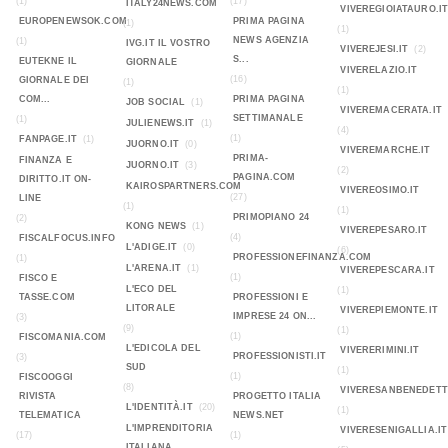
(1)
(17)
ITALY24NEWS.COM
VIVEREGIOIATAURO.I
EUROPENEWSOK.COM
PRIMA PAGINA
(1)
(1)
NEWS AGENZIA
(1)
IVG.IT IL VOSTRO
VIVEREJESI.IT
(2)
S...
EUTEKNE IL
GIORNALE
VIVERELAZIO.IT
(16)
GIORNALE DEI
(1)
(1)
COM...
PRIMA PAGINA
JOB SOCIAL
(1)
VIVEREMACERATA.IT
SETTIMANALE
(1)
JULIENEWS.IT
(1)
(4)
(1)
FANPAGE.IT
(1)
JUORNO.IT
(0)
VIVEREMARCHE.IT
PRIMA-
FINANZA E
JUORNO.IT
(3)
(2)
PAGINA.COM
DIRITTO.IT ON-
KAIROSPARTNERS.COM
VIVEREOSIMO.IT
(27)
LINE
(1)
(1)
PRIMOPIANO 24
(2)
KONG NEWS
(1)
VIVEREPESARO.IT
(4)
FISCALFOCUS.INFO
L'ADIGE.IT
(0)
(6)
PROFESSIONEFINANZA.COM
(1)
L'ARENA.IT
(1)
VIVEREPESCARA.IT
(1)
FISCO E
L'ECO DEL
(1)
TASSE.COM
PROFESSIONI E
LITORALE
VIVEREPIEMONTE.IT
IMPRESE 24 ON...
(3)
(9)
(1)
(1)
FISCOMANIA.COM
L'EDICOLA DEL
VIVERERIMINI.IT
PROFESSIONISTI.IT
(3)
SUD
(1)
(1)
FISCOOGGI
(8)
VIVERESANBENEDETT
RIVISTA
PROGETTO ITALIA
L'IDENTITÀ.IT
(20)
(1)
TELEMATICA
NEWS.NET
L'IMPRENDITORIA
VIVERESENIGALLIA.IT
(17)
(1)
ITALIANA