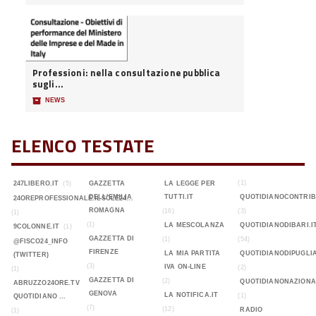
Professioni: nella consultazione pubblica
sugli...
📦
NEWS
ELENCO TESTATE
(1)
247LIBERO.IT
(5)
GAZZETTA
LA LEGGE PER
DELL'EMILIA
TUTTI.IT
QUOTIDIANOCONTRIB
24OREPROFESSIONALE.ILSOLE24...
ROMAGNA
(16)
(3)
(1)
(1)
LA MESCOLANZA
QUOTIDIANODIBARI.I
9COLONNE.IT
(1)
GAZZETTA DI
(1)
(54)
@FISCO24_INFO
FIRENZE
LA MIA PARTITA
QUOTIDIANODIPUGLIA
(TWITTER)
(3)
IVA ON-LINE
(2)
(1)
GAZZETTA DI
(2)
QUOTIDIANONAZIONA
ABRUZZO24ORE.TV
GENOVA
LA NOTIFICA.IT
(1)
QUOTIDIANO ...
(7)
(12)
RADIO
(1)