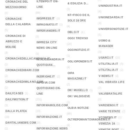
(7)
ILTEMPO.IT ON-
CRONACHE DEL
& EDILIZIA D...
UNINDUSTRIA.IT
LINE
MEZZOGIORNO
(3)
(8)
(88)
(2)
NT+FISCO DE IL
UNIONESARDA.IT
IMGPRESS.IT
(1)
CRONACHE
SOLE 24 ORE
(4)
DELLA CALABRIA
IMPAGINATO.IT
(1)
(4)
UNIVERSONOTIZIE.IT
(5)
IMPERIANEWS.IT
OBLO.IT
(1)
(5)
CRONACHE DI
(1)
OGGI TREVISO
UOMO &
ABRUZZO E
IMPRESA CITY
(18)
MANAGER
MOLISE
NEWS ON-LINE
OGGINOTIZIE.IT
(3)
(4)
(1)
(1)
USARCI.IT
(10)
CRONACHEDELLACAMPANIA.IT
IN.ALESSANDRIA.IT
OGLIOPONEWS.IT
UTILITALIA.IT
(5)
(1)
QUOTIDIAN...
(4)
UTILITALIA.IT
(2)
CRONACHEDIBARI.COM
(1)
OIPA
(2)
V-NEWS.IT
(4)
IN20RIGHE.IT
(2)
MAGAZINE.IT
CRONACHEDIMILANO.COM
VAL VIBRATA LIFE
INFOIVA.COM
(2)
(1)
(2)
QUOTIDIANO ON-
OK! MUGELLO
(1)
DAILYCASES
(1)
LINE
VALVIBRATALIFE
OK! VALDISIEVE
DAILYMOTION.IT
(231)
(0)
(1)
(3)
INFORMAMOLISE.COM
VARESENOI.IT
(0)
OLBIA NOTIZIE
DALLA PLATEA
(10)
VARIE TESTATE
(2)
(88)
(10)
INFORMAZIONE.IT
VCONEWS.IT
(1)
OLTREPOMANTOVANONEWS.IT
DAYITALIANEWS.COM
(24)
VENEZIA 24
(2)
(8)
(1)
INFORMAZIONE.NEWS
VENEZIE POST
(0)