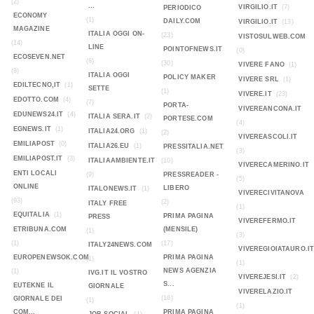
(2)
...
VIRGILIO.IT
(7)
PERIODICO
ECONOMY
(1)
DAILY.COM
VIRGILIO.IT
(13)
MAGAZINE
ITALIA OGGI ON-
(23)
VISTOSULWEB.COM
(14)
LINE
POINTOFNEWS.IT
(0)
ECOSEVEN.NET
(8)
(30)
VIVERE FANO
(1)
(9)
ITALIA OGGI
POLICY MAKER
VIVERE SRL
(1)
EDILTECNO,IT
(1)
SETTE
(1)
VIVERE.IT
(23)
EDOTTO.COM
(4)
(7)
PORTA-
VIVEREANCONA.IT
EDUNEWS24.IT
(4)
ITALIA SERA.IT
(2)
PORTESE.COM
(4)
EGNEWS.IT
(1)
ITALIA24.ORG
(1)
(2)
VIVEREASCOLI.IT
EMILIAPOST
(0)
ITALIA26.EU
(1)
PRESSITALIA.NET
(3)
EMILIAPOST.IT
(3)
ITALIAAMBIENTE.IT
(10)
VIVERECAMERINO.IT
ENTI LOCALI
(9)
PRESSREADER -
(5)
ONLINE
LIBERO
ITALONEWS.IT
(1)
VIVERECIVITANOVA
(93)
(2)
ITALY FREE
(1)
EQUITALIA
(1)
PRIMA PAGINA
PRESS
VIVEREFERMO.IT
ETRIBUNA.COM
(MENSILE)
(1)
(3)
(1)
(17)
ITALY24NEWS.COM
VIVEREGIOIATAURO.I
EUROPENEWSOK.COM
PRIMA PAGINA
(1)
(1)
NEWS AGENZIA
(1)
IVG.IT IL VOSTRO
VIVEREJESI.IT
(2)
S...
EUTEKNE IL
GIORNALE
VIVERELAZIO.IT
(16)
GIORNALE DEI
(1)
(1)
COM...
PRIMA PAGINA