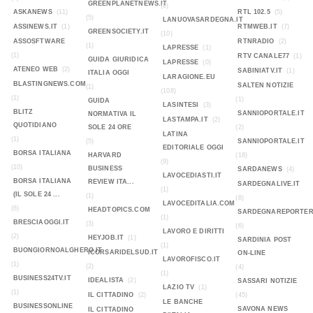
GREENPLANETNEWS.IT
(8)
ASKANEWS
(11)
RTL 102.5
(5)
(5)
LANUOVASARDEGNA.IT
ASSINEWS.IT
(1)
RTMWEB.IT
(7)
GREENSOCIETY.IT
(10)
ASSOSFTWARE
RTNRADIO
(2)
(1)
LAPRESSE
(1)
(1)
RTV CANALE77
(1)
GUIDA GIURIDICA
LAPRESSE
(0)
ATENEO WEB
(2)
SABINIATV.IT
(1)
ITALIA OGGI
LARAGIONE.EU
BLASTINGNEWS.COM
SALTEN NOTIZIE
(1)
(108)
(1)
(1)
GUIDA
LASINTESI
(3)
BLITZ
SANNIOPORTALE.IT
NORMATIVA IL
LASTAMPA.IT
(2)
QUOTIDIANO
SOLE 24 ORE
(2)
LATINA
(1)
(5)
SANNIOPORTALE.IT
EDITORIALE OGGI
BORSA ITALIANA
HARVARD
(18)
(9)
(10)
BUSINESS
SARDANEWS
(4)
LAVOCEDIASTI.IT
BORSA ITALIANA
REVIEW ITA...
SARDEGNALIVE.IT
(1)
(IL SOLE 24 ...
(1)
(8)
LAVOCEDITALIA.COM
(6)
HEADTOPICS.COM
SARDEGNAREPORTER
(1)
BRESCIAOGGI.IT
(3)
(6)
LAVORO E DIRITTI
(2)
HEYJOB.IT
(1)
SARDINIA POST
(1)
BUONGIORNOALGHERO.IT
ICORSARIDELSUD.IT
ON-LINE
LAVOROFISCO.IT
(1)
(2)
(4)
(1)
BUSINESS24TV.IT
IDEALISTA
(2)
SASSARI NOTIZIE
LAZIO TV
(1)
(1)
IL CITTADINO
(2)
(45)
LE BANCHE
BUSINESSONLINE
SAVONA NEWS
IL CITTADINO