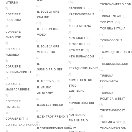
N.O.
(58)
VITERBO
TICRONOMETRO.COM
(3)
NANOPRESS
(1)
(2)
(1)
IL SOLE 24 ORE
CORRIERE
NARDONEWS24.IT
TISCALI NEWS
(6)
ON-LINE
ECONOMIA
(4)
TODAY.IT
(55)
(13)
(1)
NELLA NOTIZIA
TOP NEWS ITALIA
IL SOLE 24 ORE
CORRIERE
(1)
(1)
VIDEO
EMPOLESE
NEW SICILY
(1)
TORINOOGGI.IT
(1)
(4)
NEWS110.IT
(3)
(1)
IL SOLE 24 ORE
CORRIERE
NEWS24.IT
(1)
VIDEO - STRE...
TRAVELQUOTIDIANO.
FLEGREO
NEWSUPDAY.COM
(2)
(1)
(3)
(1)
IL
TRENDONLINE.COM
CORRIERE
NEXTQUOTIDIANO.IT
SUSSIDIARIO.NET
(10)
INFORMAZIONE.IT
(1)
(2)
TRIBUNA
(2)
NOMOS CENTRO
IL TIRRENO
(10)
ECONOMICA
CORRIERE
STUDI
(1)
IL VELINO
MASSACARRESE
PARLAMEN...
AG.STAMPA
TRIBUNA
(2)
(1)
POLITICA WEB.IT
(6)
CORRIERE
NONSOLOCALCIO
(2)
ILBOLLETTINO.EU
PISTOIESE
(23)
TRISTEMONDO.IT
(6)
(5)
NOTIZIARIO
(4)
ILCENTROTIRRENO.IT
CORRIERE.IT
(1)
FINANZIARIO
TRUE-NEWS.IT
(1)
(9)
CORRIEREADRIATICO.IT
(0)
ILCORRIEREDIBOLOGNA.IT
TUONO NEWS ON-
(2)