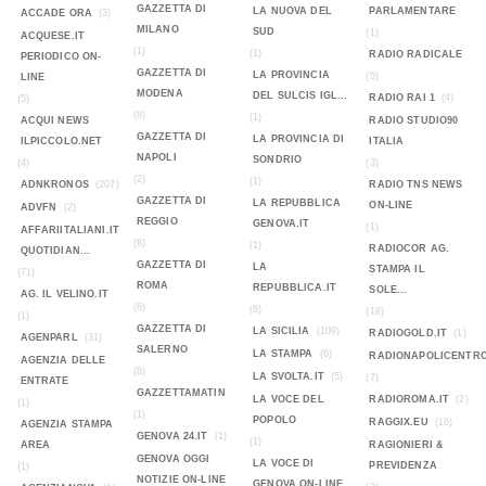
GAZZETTA DI
LA NUOVA DEL
PARLAMENTARE
ACCADE ORA
(3)
MILANO
SUD
(1)
ACQUESE.IT
(1)
(1)
RADIO RADICALE
PERIODICO ON-
GAZZETTA DI
LA PROVINCIA
(5)
LINE
MODENA
DEL SULCIS IGL...
RADIO RAI 1
(4)
(5)
(8)
(1)
ACQUI NEWS
RADIO STUDIO90
GAZZETTA DI
LA PROVINCIA DI
ILPICCOLO.NET
ITALIA
NAPOLI
SONDRIO
(4)
(3)
(2)
(1)
ADNKRONOS
(207)
RADIO TNS NEWS
GAZZETTA DI
LA REPUBBLICA
ON-LINE
ADVFN
(2)
REGGIO
GENOVA.IT
(1)
AFFARIITALIANI.IT
(8)
(1)
RADIOCOR AG.
QUOTIDIAN...
GAZZETTA DI
LA
STAMPA IL
(71)
ROMA
REPUBBLICA.IT
SOLE...
AG. IL VELINO.IT
(6)
(6)
(18)
(1)
GAZZETTA DI
LA SICILIA
(108)
RADIOGOLD.IT
(1)
AGENPARL
(31)
SALERNO
LA STAMPA
(6)
RADIONAPOLICENTR
AGENZIA DELLE
(8)
LA SVOLTA.IT
(5)
(7)
ENTRATE
GAZZETTAMATIN
LA VOCE DEL
RADIOROMA.IT
(2)
(1)
(1)
POPOLO
RAGGIX.EU
(16)
AGENZIA STAMPA
GENOVA 24.IT
(1)
(1)
AREA
RAGIONIERI &
GENOVA OGGI
LA VOCE DI
PREVIDENZA
(1)
NOTIZIE ON-LINE
GENOVA ON-LINE