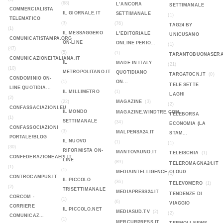
(68)
L’ANCORA
SETTIMANALE
COMMERCIALISTA
IL GIORNALE.IT
SETTIMANALE
(1)
TELEMATICO
(3)
(76)
TAG24 BY
(1)
IL MESSAGGERO
L’EDITORIALE
UNICUSANO
COMUNICATISTAMPA.ORG
ON-LINE
ONLINE PERIO...
(1)
(47)
(5)
(1)
TARANTOBUONASERA
COMUNICAZIONEITALIANA.IT
IL
MADE IN ITALY
(21)
(10)
METROPOLITANO.IT
QUOTIDIANO
TARGATOCN.IT
(0)
CONDOMINIO ON-
(1)
ON...
TELE SETTE
LINE QUOTIDIA...
IL MILLIMETRO
(1)
LAGHI
(2)
(22)
MAGAZINE
(3)
(2)
CONFASSACIAZIONI.EU
IL MONDO
MAGAZINE.WINDTRE.COM
TELEBORSA
(1)
SETTIMANALE
(34)
ECONOMIA (LA
CONFASSOCIAZIONI
(3)
MALPENSA24.IT
STAM...
PORTALE/BLOG
IL NUOVO
(1)
(1)
(30)
RIFORMISTA ON-
MANTOVAUNO.IT
TELEISCHIA
(1)
CONFEDERAZIONEAEPI.IT
LINE
(89)
TELEROMAGNA24.IT
(1)
(1)
MEDIAINTELLIGENCE.CLOUD
(1)
CONTROCAMPUS.IT
IL PICCOLO
(36)
TELEVOMERO
(1)
(2)
TRISETTIMANALE
MEDIAPRESS24.IT
TENDENZE DI
CORCOM -
(1)
(6)
VIAGGIO
CORRIERE
IL PICCOLO.NET
MEDIASUD.TV
(2)
(2)
COMUNICAZ...
(1)
MERCURPRESS.IT