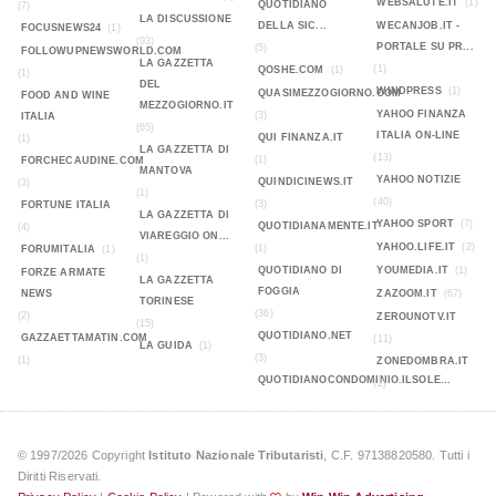
WEBSALUTE.IT
(1)
QUOTIDIANO
(7)
LA DISCUSSIONE
DELLA SIC...
WECANJOB.IT -
FOCUSNEWS24
(1)
(93)
PORTALE SU PR...
(5)
FOLLOWUPNEWSWORLD.COM
LA GAZZETTA
(1)
QOSHE.COM
(1)
(1)
DEL
WINDPRESS
(1)
QUASIMEZZOGIORNO.COM
FOOD AND WINE
MEZZOGIORNO.IT
YAHOO FINANZA
(3)
ITALIA
(65)
ITALIA ON-LINE
QUI FINANZA.IT
(1)
LA GAZZETTA DI
(13)
(1)
FORCHECAUDINE.COM
MANTOVA
YAHOO NOTIZIE
QUINDICINEWS.IT
(3)
(1)
(40)
(3)
FORTUNE ITALIA
LA GAZZETTA DI
YAHOO SPORT
(7)
QUOTIDIANAMENTE.IT
(4)
VIAREGGIO ON...
YAHOO.LIFE.IT
(2)
(1)
FORUMITALIA
(1)
(1)
QUOTIDIANO DI
YOUMEDIA.IT
(1)
FORZE ARMATE
LA GAZZETTA
FOGGIA
NEWS
ZAZOOM.IT
(67)
TORINESE
(36)
(2)
ZEROUNOTV.IT
(15)
QUOTIDIANO.NET
GAZZAETTAMATIN.COM
(11)
LA GUIDA
(1)
(3)
(1)
ZONEDOMBRA.IT
QUOTIDIANOCONDOMINIO.ILSOLE...
(2)
© 1997/2026 Copyright
Istituto Nazionale Tributaristi
, C.F. 97138820580. Tutti i
Diritti Riservati.