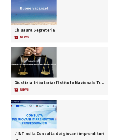
Chiusura Segreteria
📦
NEWS
Giustizia tributaria: l’Istituto Nazionale Tr...
📦
NEWS
L'INT nella Consulta dei giovani imprenditori
...