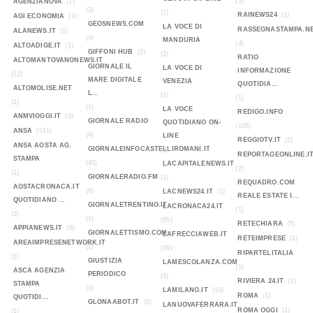
(3)
AGENZIANOVA
(1)
(2)
(2)
RAINEWS24
(1)
AGI ECONOMIA
(1)
GEOSNEWS.COM
LA VOCE DI
RASSEGNASTAMPA.N
ALANEWS.IT
(1)
(4)
MANDURIA
(4)
ALTOADIGE.IT
(1)
GIFFONI HUB
(2)
(2)
RATIO
ALTOMANTOVANONEWS.IT
GIORNALE IL
LA VOCE DI
INFORMAZIONE
(12)
MARE DIGITALE
VENEZIA
QUOTIDIA...
ALTOMOLISE.NET
L...
(1)
(1)
(1)
(1)
LA VOCE
REDIGO.INFO
ANMVIOGGI.IT
(0)
GIORNALE RADIO
QUOTIDIANO ON-
(105)
ANSA
(311)
(4)
LINE
REGGIOTV.IT
(2)
ANSA AOSTA AG.
GIORNALEINFOCASTELLIROMANI.IT
(2)
REPORTAGEONLINE.I
STAMPA
(45)
LACAPITALENEWS.IT
(2)
(1)
GIORNALERADIO.FM
(1)
REQUADRO.COM
AOSTACRONACA.IT
(6)
LACNEWS24.IT
(1)
REALE ESTATE I...
QUOTIDIANO ...
GIORNALETRENTINO.IT
LACRONACA24.IT
(1)
(2)
(1)
(55)
RETECHIARA
(5)
APPIANEWS.IT
(8)
GIORNALETTISMO.COM
LAFRECCIAWEB.IT
RETEIMPRESE
(1)
AREAIMPRESENETWORK.IT
(1)
(39)
RIPARTELITALIA
(1)
GIUSTIZIA
LAMESCOLANZA.COM
(1)
ASCA AGENZIA
PERIODICO
(3)
RIVIERA 24.IT
(1)
STAMPA
(1)
LAMILANO.IT
(10)
ROMA
(1)
QUOTIDI...
GLONAABOT.IT
(6)
LANUOVAFERRARA.IT
ROMA OGGI
(1)
(1)