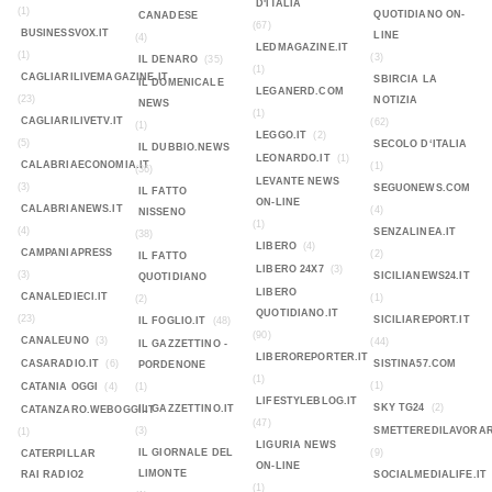
D'ITALIA
(1)
QUOTIDIANO ON-
CANADESE
(67)
BUSINESSVOX.IT
LINE
(4)
LEDMAGAZINE.IT
(1)
(3)
IL DENARO
(35)
(1)
CAGLIARILIVEMAGAZINE.IT
SBIRCIA LA
IL DOMENICALE
LEGANERD.COM
(23)
NOTIZIA
NEWS
(1)
CAGLIARILIVETV.IT
(62)
(1)
LEGGO.IT
(2)
(5)
SECOLO D‘ITALIA
IL DUBBIO.NEWS
LEONARDO.IT
(1)
CALABRIAECONOMIA.IT
(1)
(36)
LEVANTE NEWS
(3)
SEGUONEWS.COM
IL FATTO
ON-LINE
CALABRIANEWS.IT
(4)
NISSENO
(1)
(4)
SENZALINEA.IT
(38)
LIBERO
(4)
CAMPANIAPRESS
(2)
IL FATTO
LIBERO 24X7
(3)
(3)
SICILIANEWS24.IT
QUOTIDIANO
LIBERO
CANALEDIECI.IT
(1)
(2)
QUOTIDIANO.IT
(23)
SICILIAREPORT.IT
IL FOGLIO.IT
(48)
(90)
CANALEUNO
(3)
(44)
IL GAZZETTINO -
LIBEROREPORTER.IT
CASARADIO.IT
(6)
SISTINA57.COM
PORDENONE
(1)
(1)
CATANIA OGGI
(4)
(1)
LIFESTYLEBLOG.IT
SKY TG24
(2)
IL GAZZETTINO.IT
CATANZARO.WEBOGGI.IT
(47)
(3)
SMETTEREDILAVORAR
(1)
LIGURIA NEWS
IL GIORNALE DEL
(9)
CATERPILLAR
ON-LINE
LIMONTE
RAI RADIO2
SOCIALMEDIALIFE.IT
(1)