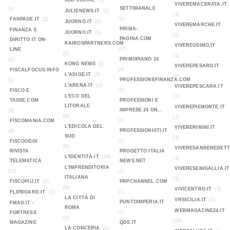
JOB SOCIAL
(1)
VIVEREMACERATA.IT
SETTIMANALE
(1)
JULIENEWS.IT
(1)
(4)
(1)
FANPAGE.IT
(1)
JUORNO.IT
(0)
VIVEREMARCHE.IT
PRIMA-
FINANZA E
JUORNO.IT
(3)
(2)
PAGINA.COM
DIRITTO.IT ON-
KAIROSPARTNERS.COM
VIVEREOSIMO.IT
(27)
LINE
(1)
(1)
PRIMOPIANO 24
(2)
KONG NEWS
(1)
VIVEREPESARO.IT
(4)
FISCALFOCUS.INFO
L'ADIGE.IT
(0)
(6)
PROFESSIONEFINANZA.COM
(1)
L'ARENA.IT
(1)
VIVEREPESCARA.IT
(1)
FISCO E
L'ECO DEL
(1)
TASSE.COM
PROFESSIONI E
LITORALE
VIVEREPIEMONTE.IT
IMPRESE 24 ON...
(3)
(9)
(1)
(1)
FISCOMANIA.COM
L'EDICOLA DEL
VIVERERIMINI.IT
PROFESSIONISTI.IT
(3)
SUD
(1)
(1)
FISCOOGGI
(8)
VIVERESANBENEDETT
RIVISTA
PROGETTO ITALIA
L'IDENTITÀ.IT
(20)
(1)
TELEMATICA
NEWS.NET
L'IMPRENDITORIA
VIVERESENIGALLIA.IT
(17)
(1)
ITALIANA
(5)
FISCOPIU.IT
(2)
PRPCHANNEL.COM
(9)
VIVICENTRO.IT
(3)
(7)
FLIPBOARD.IT
(1)
LA CITTÀ DI
VRSICILIA.IT
(1)
PUNTOIMPERIA.IT
FMAG.IT -
ROMA
WEBMAGAZINE24.IT
(1)
FORTRESS
(3)
(23)
MAGAZINE
QDS.IT
LA CONCERIA
(1)