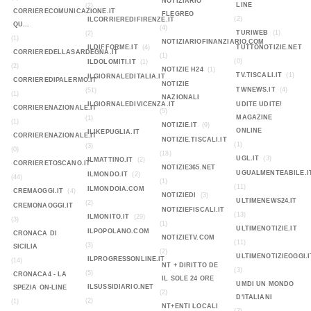
NOTIZIARIO
LINE
(2)
CORRIERECOMUNICAZIONE.IT
FLEGREO
(2)
ILCORRIEREDIFIRENZE.IT
QU...
(4)
TURIWEB
(1)
(2)
(1)
NOTIZIARIOFINANZIARIO.COM
ILDIFFORME.IT
(4)
TUTTONOTIZIE.NET
CORRIEREDELLASARDEGNA.IT
(1)
(0)
ILDOLOMITI.IT
(1)
(2)
NOTIZIE H24
(1)
TV.TISCALI.IT
(1)
ILGIORNALEDITALIA.IT
CORRIEREDIPALERMO.IT
NOTIZIE
TWNEWS.IT
(4)
(51)
(1)
NAZIONALI
ILGIORNALEDIVICENZA.IT
UDITE UDITE!
CORRIERENAZIONALE.IT
(5)
MAGAZINE
(1)
(1)
NOTIZIE.IT
(9)
ONLINE
ILIKEPUGLIA.IT
CORRIERENAZIONALE.IT
NOTIZIE.TISCALI.IT
(1)
(3)
(0)
(18)
UGL.IT
(3)
ILMATTINO.IT
(2)
CORRIERETOSCANO.IT
NOTIZIE365.NET
UGUALMENTEABILE.I
ILMONDO.IT
(2)
(44)
(1)
(11)
ILMONDOIA.COM
CREMAOGGI.IT
(4)
NOTIZIEDI
(3)
ULTIMENEWS24.IT
(2)
CREMONAOGGI.IT
NOTIZIEFISCALI.IT
(13)
ILMONITO.IT
(29)
(3)
(1)
ULTIMENOTIZIE.IT
ILPOPOLANO.COM
CRONACA DI
NOTIZIETV.COM
(11)
(3)
SICILIA
(2)
ULTIMENOTIZIEOGGI.I
ILPROGRESSONLINE.IT
(14)
NT + DIRITTO DE
(3)
(5)
CRONACA4 - LA
IL SOLE 24 ORE
UMDI UN MONDO
ILSUSSIDIARIO.NET
SPEZIA ON-LINE
(2)
D'ITALIANI
(2)
(1)
NT+ENTI LOCALI