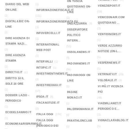
ON TUSCIA
DIARIO DEL WEB
(1)
VENEZIEPOST.IT
QUOTIDIANO ON-
ON-LINE
INFORMAZIONEFISCALE.IT
(19)
LINE
(1)
(131)
VENICEONAIR.COM
(1)
DIGITAL4.BIZ ON-
INFORMAZIONERISERVATA.EU
QUOTIDIANO ...
ONDAZZURRA
(3)
LINE
(3)
(2)
OSSERVATORE
(1)
INFOVERCELLI.IT
VENTIDINEWS.IT
POLITICO
DIRE AGENZIA DI
(1)
(1)
INTERN...
STAMPA NAZI...
INTERNATIONAL
VERDE AZZURRO
(52)
(2)
WEB POST
NOTIZIE (ON-L...
OSSOLANEWS.IT
DIRE AGENZIA
(1)
(1)
(5)
STAMPA
INTERVALLI
(1)
VESPERNEWS.IT
PADOVANEWS.IT
(1)
INTOPIC.IT
(1)
(1)
(68)
DIRECTIO.IT
(1)
INVESTIMENTINEWS.IT
VETRINATV.IT
(29)
PADOVAOGGI ON
DIRITTO 24 IL
(3)
VGLOBALE.IT
(3)
LINE
SOLE 24 ORE
INVESTIREOGGI.IT
(1)
VI PIÙ.IT VICENZA
(1)
(17)
PIÙ
PAGINE
DOSSIER LAZIO -
IPSOA.IT
(6)
MONACI.IT
(48)
PERIODICO
ITACANOTIZIE.IT
(1)
VIAEMILIANET.IT
(1)
(2)
PERIODICO E...
PALERMOMANIA.IT
ECODELSANNIO.IT
ITALIA OGGI
(174)
(2)
(4)
(1)
ITALIA OGGI
VIGNACLARABLOG.IT
PANATHLONCLUB
ECONOMIA&RISPARMIO.IT
(PERIODICO DEI
(1)
(1)