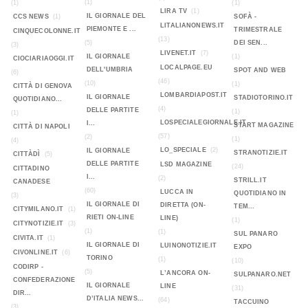
(1)
(1)
(1)
LIRA TV
(1)
IL GIORNALE DEL
CCS NEWS
(1)
SOFÀ -
LITALIANONEWS.IT
PIEMONTE E ...
TRIMESTRALE
CINQUECOLONNE.IT
(13)
(5)
DEI SEN...
(3)
LIVENET.IT
(7)
IL GIORNALE
(1)
CIOCIARIAOGGI.IT
LOCALPAGE.EU
DELL'UMBRIA
SPOT AND WEB
(6)
(46)
(10)
(1)
CITTÀ DI GENOVA
LOMBARDIAPOST.IT
IL GIORNALE
STADIOTORINO.IT
QUOTIDIANO...
(4)
DELLE PARTITE
(1)
(1)
LOSPECIALEGIORNALE.IT
I...
START MAGAZINE
CITTÀ DI NAPOLI
(57)
(2)
(1)
(4)
LO_SPECIALE
(2)
IL GIORNALE
STRANOTIZIE.IT
CITTÀDÌ
(5)
DELLE PARTITE
LSD MAGAZINE
(24)
CITTADINO
I...
(2)
STRILL.IT
CANADESE
(60)
LUCCA IN
QUOTIDIANO IN
(3)
IL GIORNALE DI
DIRETTA (ON-
TEM...
CITYMILANO.IT
(1)
RIETI ON-LINE
LINE)
(1)
CITYNOTIZIE.IT
(3)
(1)
(1)
SUL PANARO
CIVITA.IT
(1)
IL GIORNALE DI
LUINONOTIZIE.IT
EXPO
CIVONLINE.IT
(6)
TORINO
(1)
(10)
CODIRP -
(5)
L’ANCORA ON-
SULPANARO.NET
CONFEDERAZIONE
IL GIORNALE
LINE
(31)
DIR...
D’ITALIA NEWS...
(64)
TACCUINO
(3)