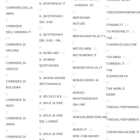
TERMOLI NEWS
(3)
IL PORTAVOCE.IT
- AGENZIA ST...
(1)
CORRIERE DELLA
(3)
(3)
TERZOTEMPOSPORTMA
SERA
IL QUOTIDIANO
MERIDIANA
(4)
(4)
DEL SUD
NOTIZIE
TFNEWS.IT
(5)
CORRIERE
(1)
(34)
TG REGIONE.IT
(2)
DELL’UMBRIA.IT
IL QUOTIDIANO
MERIDIANOITALIA.TV
TG5
(1)
(17)
DEL SUD - ON-...
(2)
CORRIERE DI
TGABRUZZO24.COM
(1)
METEO WEB
(1)
ANCONA
(3)
IL ROMA.NET
(2)
METRONEWS.IT
(4)
TGCOM24
(1)
IL SANNIO
(1)
CORRIERE DI
TGWEBAI.IT
(1)
QUOTIDIANO
MOMENTOITALIA.IT
AREZZO
THE
(98)
(1)
(6)
SOUNDCHECK
IL SAVIGLIANESE
MONDO NEWS 24
CORRIERE DI
(2)
SETTIMANALE
(1)
BOLOGNA
THE WORLD
(1)
MONDO
(1)
NEWS
IL SECOLO XIX
(2)
PROFESSIONISTI
CORRIERE DI
(7)
IL SOLE 24 ORE
ON-LINE
RIETI
THEDAILYREFORMER
(116)
(533)
(4)
(0)
IL SOLE 24 ORE
MONDOLIBEROONLINE
CORRIERE DI
THEDAILYREFORMER
DEL LUNEDÌ
(1)
SIENA
(1)
(1)
MONEY.IT
(2)
(3)
THEWAYMAGAZINE.IT
IL SOLE 24 ORE
MSN.COM MONEY
CORRIERE DI
(1)