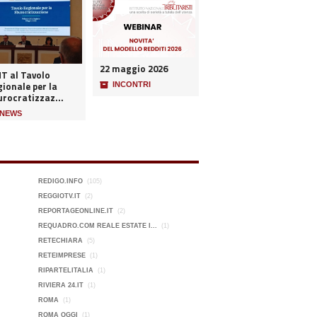
22 maggio 2026
NT al Tavolo
ionale per la
📦
INCONTRI
urocratizzaz...
NEWS
REDIGO.INFO
(105)
REGGIOTV.IT
(2)
REPORTAGEONLINE.IT
(2)
REQUADRO.COM REALE ESTATE I...
(1)
RETECHIARA
(5)
RETEIMPRESE
(1)
RIPARTELITALIA
(1)
RIVIERA 24.IT
(1)
ROMA
(1)
ROMA OGGI
(1)