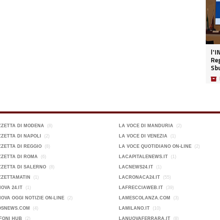
l'I
Reg
Sb
📦
ZZETTA DI MODENA
(8)
LA VOCE DI MANDURIA
(2)
ZETTA DI NAPOLI
(2)
LA VOCE DI VENEZIA
(1)
ZETTA DI REGGIO
(8)
LA VOCE QUOTIDIANO ON-LINE
(2)
ZETTA DI ROMA
(6)
LACAPITALENEWS.IT
(1)
ZETTA DI SALERNO
(8)
LACNEWS24.IT
(1)
ZZETTAMATIN
(1)
LACRONACA24.IT
(55)
OVA 24.IT
(1)
LAFRECCIAWEB.IT
(39)
OVA OGGI NOTIZIE ON-LINE
(2)
LAMESCOLANZA.COM
(3)
OSNEWS.COM
(4)
LAMILANO.IT
(10)
FONI HUB
(2)
LANUOVAFERRARA.IT
(8)