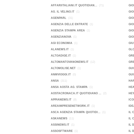
AFFARIITALIANI.IT QUOTIDIAN...
(71)
GIO
AG. IL VELINO.IT
(1)
GI
AGENPARL
(31)
GIO
AGENZIA DELLE ENTRATE
(1)
GI
AGENZIA STAMPA AREA
(1)
GIO
AGENZIANOVA
(1)
GI
AGI ECONOMIA
(1)
GIU
ALANEWS.IT
(1)
GL
ALTOADIGE.IT
(1)
GR
ALTOMANTOVANONEWS.IT
(12)
GRE
ALTOMOLISE.NET
(1)
GUI
ANMVIOGGI.IT
(0)
GUI
ANSA
(311)
HAR
ANSA AOSTA AG. STAMPA
(1)
HE
AOSTACRONACA.IT QUOTIDIANO ...
(2)
HEY
APPIANEWS.IT
(8)
ICO
AREAIMPRESENETWORK.IT
(1)
IDE
ASCA AGENZIA STAMPA QUOTIDI...
(1)
IL 
ASKANEWS
(11)
IL 
ASSINEWS.IT
(1)
IL 
ASSOSFTWARE
(1)
IL 