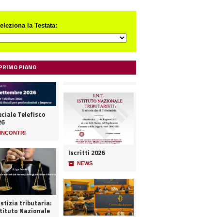
eleziona la Testata:
 PRIMO PIANO
ciale Telefisco
26
INCONTRI
Iscritti 2026
📦
NEWS
stizia tributaria:
stituto Nazionale