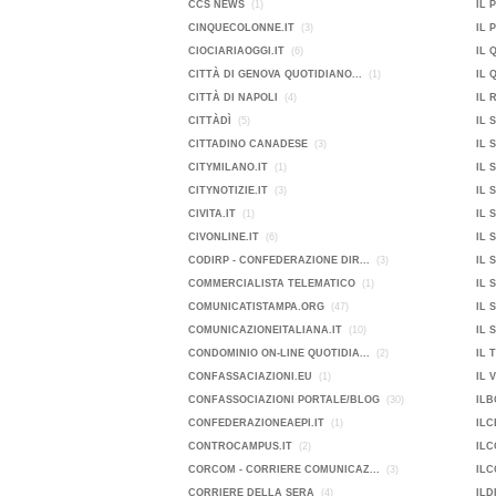
CCS NEWS
(1)
IL 
CINQUECOLONNE.IT
(3)
IL 
CIOCIARIAOGGI.IT
(6)
IL 
CITTÀ DI GENOVA QUOTIDIANO...
(1)
IL 
CITTÀ DI NAPOLI
(4)
IL 
CITTÀDÌ
(5)
IL 
CITTADINO CANADESE
(3)
IL 
CITYMILANO.IT
(1)
IL 
CITYNOTIZIE.IT
(3)
IL 
CIVITA.IT
(1)
IL 
CIVONLINE.IT
(6)
IL 
CODIRP - CONFEDERAZIONE DIR...
(3)
IL 
COMMERCIALISTA TELEMATICO
(1)
IL 
COMUNICATISTAMPA.ORG
(47)
IL 
COMUNICAZIONEITALIANA.IT
(10)
IL 
CONDOMINIO ON-LINE QUOTIDIA...
(2)
IL 
CONFASSACIAZIONI.EU
(1)
IL 
CONFASSOCIAZIONI PORTALE/BLOG
(30)
ILB
CONFEDERAZIONEAEPI.IT
(1)
ILC
CONTROCAMPUS.IT
(2)
ILC
CORCOM - CORRIERE COMUNICAZ...
(3)
ILC
CORRIERE DELLA SERA
(4)
ILD