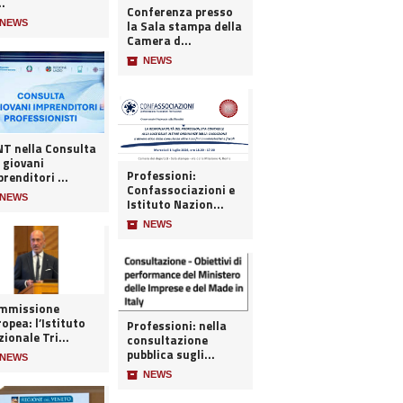
..
Conferenza presso
NEWS
la Sala stampa della
Camera d...
📦
NEWS
 nella Consulta
 giovani
Professioni:
renditori ...
Confassociazioni e
NEWS
Istituto Nazion...
📦
NEWS
mmissione
opea: l’Istituto
Professioni: nella
ionale Tri...
consultazione
pubblica sugli...
NEWS
📦
NEWS