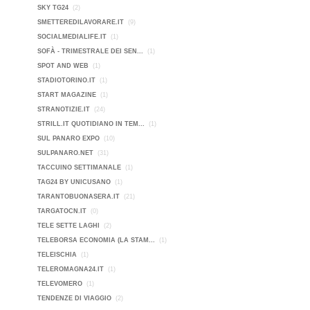
SKY TG24
(2)
SMETTEREDILAVORARE.IT
(9)
SOCIALMEDIALIFE.IT
(1)
SOFÀ - TRIMESTRALE DEI SEN...
(1)
SPOT AND WEB
(1)
STADIOTORINO.IT
(1)
START MAGAZINE
(1)
STRANOTIZIE.IT
(24)
STRILL.IT QUOTIDIANO IN TEM...
(1)
SUL PANARO EXPO
(10)
SULPANARO.NET
(31)
TACCUINO SETTIMANALE
(1)
TAG24 BY UNICUSANO
(1)
TARANTOBUONASERA.IT
(21)
TARGATOCN.IT
(0)
TELE SETTE LAGHI
(2)
TELEBORSA ECONOMIA (LA STAM...
(1)
TELEISCHIA
(1)
TELEROMAGNA24.IT
(1)
TELEVOMERO
(1)
TENDENZE DI VIAGGIO
(2)