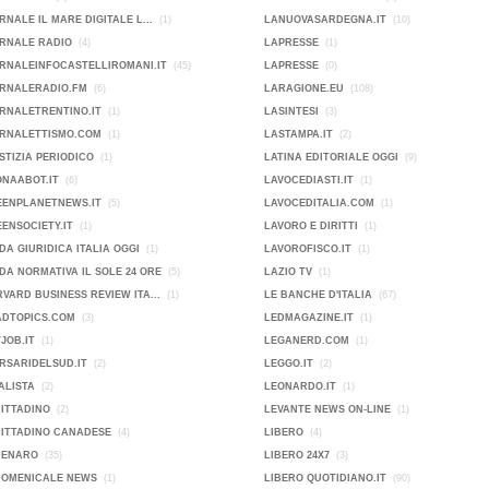
RNALE IL MARE DIGITALE L...
(1)
LANUOVASARDEGNA.IT
(10)
ORNALE RADIO
(4)
LAPRESSE
(1)
RNALEINFOCASTELLIROMANI.IT
(45)
LAPRESSE
(0)
ORNALERADIO.FM
(6)
LARAGIONE.EU
(108)
RNALETRENTINO.IT
(1)
LASINTESI
(3)
ORNALETTISMO.COM
(1)
LASTAMPA.IT
(2)
STIZIA PERIODICO
(1)
LATINA EDITORIALE OGGI
(9)
ONAABOT.IT
(6)
LAVOCEDIASTI.IT
(1)
EENPLANETNEWS.IT
(5)
LAVOCEDITALIA.COM
(1)
ENSOCIETY.IT
(1)
LAVORO E DIRITTI
(1)
DA GIURIDICA ITALIA OGGI
(1)
LAVOROFISCO.IT
(1)
DA NORMATIVA IL SOLE 24 ORE
(5)
LAZIO TV
(1)
VARD BUSINESS REVIEW ITA...
(1)
LE BANCHE D'ITALIA
(67)
ADTOPICS.COM
(3)
LEDMAGAZINE.IT
(1)
JOB.IT
(1)
LEGANERD.COM
(1)
RSARIDELSUD.IT
(2)
LEGGO.IT
(2)
ALISTA
(2)
LEONARDO.IT
(1)
CITTADINO
(2)
LEVANTE NEWS ON-LINE
(1)
CITTADINO CANADESE
(4)
LIBERO
(4)
DENARO
(35)
LIBERO 24X7
(3)
DOMENICALE NEWS
(1)
LIBERO QUOTIDIANO.IT
(90)