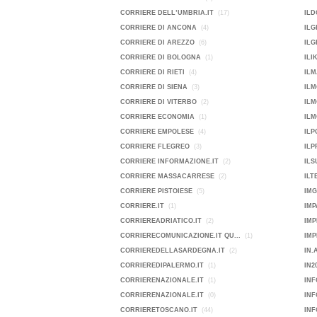
CORRIERE DELL’UMBRIA.IT
(17)
ILD
CORRIERE DI ANCONA
(4)
ILG
CORRIERE DI AREZZO
(6)
ILG
CORRIERE DI BOLOGNA
(1)
ILI
CORRIERE DI RIETI
(4)
ILM
CORRIERE DI SIENA
(3)
ILM
CORRIERE DI VITERBO
(2)
IL
CORRIERE ECONOMIA
(1)
ILM
CORRIERE EMPOLESE
(4)
IL
CORRIERE FLEGREO
(3)
ILP
CORRIERE INFORMAZIONE.IT
(2)
ILS
CORRIERE MASSACARRESE
(2)
ILT
CORRIERE PISTOIESE
(5)
IMG
CORRIERE.IT
(1)
IMP
CORRIEREADRIATICO.IT
(2)
IMP
CORRIERECOMUNICAZIONE.IT QU...
(1)
CORRIEREDELLASARDEGNA.IT
(2)
IN.
CORRIEREDIPALERMO.IT
(1)
IN2
CORRIERENAZIONALE.IT
(1)
INF
CORRIERENAZIONALE.IT
(0)
IN
CORRIERETOSCANO.IT
(44)
INF