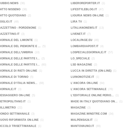
DUBBIO.NEWS
(36)
LIBEROREPORTER.IT
(1)
FATTO NISSENO
(38)
LIFESTYLEBLOG.IT
(47)
FATTO QUOTIDIANO
(2)
LIGURIA NEWS ON-LINE
(1)
FOGLIO.IT
(48)
LIRA TV
(1)
GAZZETTINO - PORDENONE
(1)
LITALIANONEWS.IT
(13)
GAZZETTINO.IT
(3)
LIVENET.IT
(7)
GIORNALE DEL LIMONTE
(1)
LOCALPAGE.EU
(46)
GIORNALE DEL PIEMONTE E ...
(5)
LOMBARDIAPOST.IT
(4)
GIORNALE DELL'UMBRIA
(10)
LOSPECIALEGIORNALE.IT
(57)
GIORNALE DELLE PARTITE I...
(2)
LO_SPECIALE
(2)
GIORNALE DELLE PARTITE I...
(60)
LSD MAGAZINE
(2)
GIORNALE DI RIETI ON-LINE
(1)
LUCCA IN DIRETTA (ON-LINE)
(1)
GIORNALE DI TORINO
(5)
LUINONOTIZIE.IT
(1)
GIORNALE D’ITALIA NEWS...
(68)
L’ANCORA ON-LINE
(64)
GIORNALE.IT
(3)
L’ANCORA SETTIMANALE
(76)
MESSAGGERO ON-LINE
(5)
L’EDITORIALE ONLINE PERIO...
(1)
METROPOLITANO.IT
(1)
MADE IN ITALY QUOTIDIANO ON...
(1)
MILLIMETRO
(22)
MAGAZINE
(3)
MONDO SETTIMANALE
(3)
MAGAZINE.WINDTRE.COM
(34)
NUOVO RIFORMISTA ON-LINE
(1)
MALPENSA24.IT
(1)
PICCOLO TRISETTIMANALE
(1)
MANTOVAUNO.IT
(89)