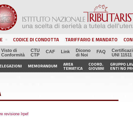
E
CODICE DI CONDOTTA
TARIFFARIO E MANDATO
CON
Visto di
CTU
Dicono
Certificaz
CAF
Link
FAQ
Conformità
CTP
di Noi
UNI 11511
AREA
COORD.
GRUPPO LA
ELEGAZIONI
MEMORANDUM
TEMATICA
GIOVANI
ENTI NO PR
A
re revisione Irpef