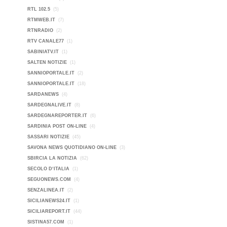
RTL 102.5
(5)
RTMWEB.IT
(7)
RTNRADIO
(2)
RTV CANALE77
(1)
SABINIATV.IT
(1)
SALTEN NOTIZIE
(1)
SANNIOPORTALE.IT
(2)
SANNIOPORTALE.IT
(18)
SARDANEWS
(4)
SARDEGNALIVE.IT
(8)
SARDEGNAREPORTER.IT
(6)
SARDINIA POST ON-LINE
(4)
SASSARI NOTIZIE
(45)
SAVONA NEWS QUOTIDIANO ON-LINE
(3)
SBIRCIA LA NOTIZIA
(62)
SECOLO D‘ITALIA
(1)
SEGUONEWS.COM
(4)
SENZALINEA.IT
(2)
SICILIANEWS24.IT
(1)
SICILIAREPORT.IT
(44)
SISTINA57.COM
(1)