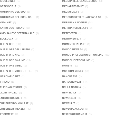
PICCOLO.NET
(1)
MEDIAINTELLIGENCE.CLOUD
(36)
PORTAVOCE.IT
(3)
MEDIAPRESS24.IT
(6)
QUOTIDIANO DEL SUD
(1)
MEDIASUD.TV
(2)
QUOTIDIANO DEL SUD - ON-...
(1)
MERCURPRESS.IT - AGENZIA ST...
(3)
ROMA.NET
(2)
MERIDIANA NOTIZIE
(34)
SANNIO QUOTIDIANO
(98)
MERIDIANOITALIA.TV
(2)
SAVIGLIANESE SETTIMANALE
(1)
METEO WEB
(1)
SECOLO XIX
(2)
METRONEWS.IT
(1)
SOLE 24 ORE
(116)
MOMENTOITALIA.IT
(1)
SOLE 24 ORE DEL LUNEDÌ
(1)
MONDO NEWS 24
(1)
SOLE 24 ORE N.O.
(3)
MONDO PROFESSIONISTI ON-LINE
(533)
SOLE 24 ORE ON-LINE
(13)
MONDOLIBEROONLINE
(1)
SOLE 24 ORE VIDEO
(1)
MONEY.IT
(2)
SOLE 24 ORE VIDEO - STRE...
(2)
MSN.COM MONEY
(58)
SUSSIDIARIO.NET
(2)
NANOPRESS
(1)
TIRRENO
(10)
NARDONEWS24.IT
(4)
VELINO AG.STAMPA
(6)
NELLA NOTIZIA
(1)
OLLETTINO.EU
(6)
NEW SICILY
(1)
ENTROTIRRENO.IT
(9)
NEWS110.IT
(3)
ORRIEREDIBOLOGNA.IT
(2)
NEWS24.IT
(1)
ORRIEREDIFIRENZE.IT
(2)
NEWSUPDAY.COM
(1)
IFFORME.IT
(4)
NEXTQUOTIDIANO.IT
(1)