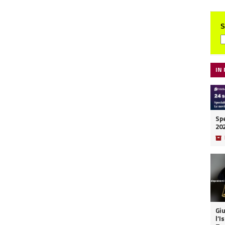
S
IN
Spe
20
📦
Giu
l’I