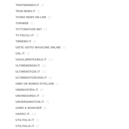
TRISTEMONDO.IT
(4)
TRUE-NEWS.IT
(1)
TUONO NEWS ON-LINE
(2)
TURIWEB
(1)
TUTTONOTIZIE.NET
(0)
TV.TISCALI.IT
(1)
TWNEWS.IT
(4)
UDITE UDITE! MAGAZINE ONLINE
(1)
UGL.IT
(3)
UGUALMENTEABILE.IT
(11)
ULTIMENEWS24.IT
(13)
ULTIMENOTIZIE.IT
(11)
ULTIMENOTIZIEOGGI.IT
(3)
UMDI UN MONDO D'ITALIANI
(7)
UNINDUSTRIA.IT
(8)
UNIONESARDA.IT
(4)
UNIVERSONOTIZIE.IT
(5)
UOMO & MANAGER
(3)
USARCI.IT
(10)
UTILITALIA.IT
(5)
UTILITALIA.IT
(2)