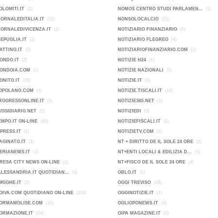
OLOMITI.IT
(1)
NOMOS CENTRO STUDI PARLAMEN...
(1)
IORNALEDITALIA.IT
(51)
NONSOLOCALCIO
(23)
IORNALEDIVICENZA.IT
(1)
NOTIZIARIO FINANZIARIO
(0)
KEPUGLIA.IT
(3)
NOTIZIARIO FLEGREO
(4)
ATTINO.IT
(2)
NOTIZIARIOFINANZIARIO.COM
(1)
ONDO.IT
(2)
NOTIZIE H24
(1)
MONDOIA.COM
(2)
NOTIZIE NAZIONALI
(5)
ONITO.IT
(29)
NOTIZIE.IT
(9)
POPOLANO.COM
(3)
NOTIZIE.TISCALI.IT
(18)
ROGRESSONLINE.IT
(5)
NOTIZIE365.NET
(1)
USSIDIARIO.NET
(2)
NOTIZIEDI
(3)
EMPO.IT ON-LINE
(88)
NOTIZIEFISCALI.IT
(1)
PRESS.IT
(1)
NOTIZIETV.COM
(2)
AGINATO.IT
(1)
NT + DIRITTO DE IL SOLE 24 ORE
(2)
ERIANEWS.IT
(1)
NT+ENTI LOCALI & EDILIZIA D...
(3)
IMPRESA CITY NEWS ON-LINE
(1)
NT+FISCO DE IL SOLE 24 ORE
(4)
ALESSANDRIA.IT QUOTIDIAN...
(1)
OBLO.IT
(1)
0RIGHE.IT
(2)
OGGI TREVISO
(18)
OIVA.COM QUOTIDIANO ON-LINE
(231)
OGGINOTIZIE.IT
(1)
FORMAMOLISE.COM
(10)
OGLIOPONEWS.IT
(4)
ORMAZIONE.IT
(24)
OIPA MAGAZINE.IT
(2)