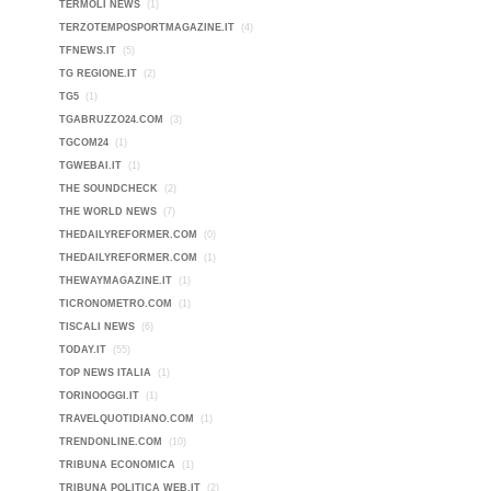
TERMOLI NEWS
(1)
TERZOTEMPOSPORTMAGAZINE.IT
(4)
TFNEWS.IT
(5)
TG REGIONE.IT
(2)
TG5
(1)
TGABRUZZO24.COM
(3)
TGCOM24
(1)
TGWEBAI.IT
(1)
THE SOUNDCHECK
(2)
THE WORLD NEWS
(7)
THEDAILYREFORMER.COM
(0)
THEDAILYREFORMER.COM
(1)
THEWAYMAGAZINE.IT
(1)
TICRONOMETRO.COM
(1)
TISCALI NEWS
(6)
TODAY.IT
(55)
TOP NEWS ITALIA
(1)
TORINOOGGI.IT
(1)
TRAVELQUOTIDIANO.COM
(1)
TRENDONLINE.COM
(10)
TRIBUNA ECONOMICA
(1)
TRIBUNA POLITICA WEB.IT
(2)