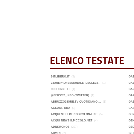
ELENCO TESTATE
247LIBERO.IT
(5)
GA
24OREPROFESSIONALE.ILSOLE24...
(1)
GAZ
9COLONNE.IT
(1)
GAZ
@FISCO24_INFO (TWITTER)
(1)
GAZ
ABRUZZO24ORE.TV QUOTIDIANO ...
(1)
GAZ
ACCADE ORA
(3)
GA
ACQUESE.IT PERIODICO ON-LINE
(5)
GEN
ACQUI NEWS ILPICCOLO.NET
(4)
GEN
ADNKRONOS
(207)
GE
ADVFN
(2)
GIF