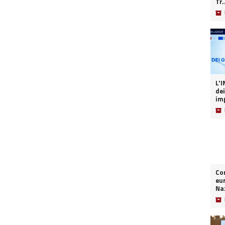
Tr.
📦
L'INT
dei
imp
📦
Co
eur
Naz
📦