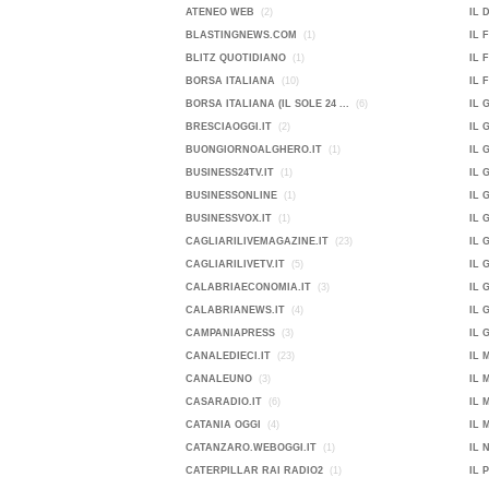
ATENEO WEB
(2)
IL 
BLASTINGNEWS.COM
(1)
IL 
BLITZ QUOTIDIANO
(1)
IL 
BORSA ITALIANA
(10)
IL 
BORSA ITALIANA (IL SOLE 24 ...
(6)
IL 
BRESCIAOGGI.IT
(2)
IL 
BUONGIORNOALGHERO.IT
(1)
IL 
BUSINESS24TV.IT
(1)
IL 
BUSINESSONLINE
(1)
IL 
BUSINESSVOX.IT
(1)
IL 
CAGLIARILIVEMAGAZINE.IT
(23)
IL 
CAGLIARILIVETV.IT
(5)
IL 
CALABRIAECONOMIA.IT
(3)
IL 
CALABRIANEWS.IT
(4)
IL 
CAMPANIAPRESS
(3)
IL 
CANALEDIECI.IT
(23)
IL 
CANALEUNO
(3)
IL 
CASARADIO.IT
(6)
IL 
CATANIA OGGI
(4)
IL 
CATANZARO.WEBOGGI.IT
(1)
IL 
CATERPILLAR RAI RADIO2
(1)
IL 