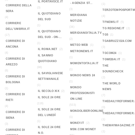
IL PORTAVOCE.IT
- AGENZIA ST...
(1)
CORRIERE DELLA
(3)
(3)
TERZOTEMPOSPORTMA
SERA
IL QUOTIDIANO
MERIDIANA
(4)
(4)
DEL SUD
NOTIZIE
TFNEWS.IT
(5)
CORRIERE
(1)
(34)
TG REGIONE.IT
(2)
DELL’UMBRIA.IT
IL QUOTIDIANO
MERIDIANOITALIA.TV
TG5
(1)
(17)
DEL SUD - ON-...
(2)
CORRIERE DI
TGABRUZZO24.COM
(1)
METEO WEB
(1)
ANCONA
(3)
IL ROMA.NET
(2)
METRONEWS.IT
(4)
TGCOM24
(1)
IL SANNIO
(1)
CORRIERE DI
TGWEBAI.IT
(1)
QUOTIDIANO
MOMENTOITALIA.IT
AREZZO
THE
(98)
(1)
(6)
SOUNDCHECK
IL SAVIGLIANESE
MONDO NEWS 24
CORRIERE DI
(2)
SETTIMANALE
(1)
BOLOGNA
THE WORLD
(1)
MONDO
(1)
NEWS
IL SECOLO XIX
(2)
PROFESSIONISTI
CORRIERE DI
(7)
IL SOLE 24 ORE
ON-LINE
RIETI
THEDAILYREFORMER
(116)
(533)
(4)
(0)
IL SOLE 24 ORE
MONDOLIBEROONLINE
CORRIERE DI
THEDAILYREFORMER
DEL LUNEDÌ
(1)
SIENA
(1)
(1)
MONEY.IT
(2)
(3)
THEWAYMAGAZINE.IT
IL SOLE 24 ORE
MSN.COM MONEY
CORRIERE DI
(1)
N.O.