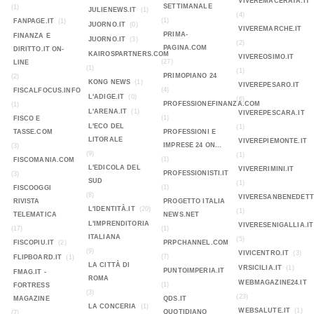
VIVEREMACERATA.IT
SETTIMANALE
(1)
JULIENEWS.IT
(1)
(4)
(1)
FANPAGE.IT
(1)
JUORNO.IT
(0)
VIVEREMARCHE.IT
PRIMA-
FINANZA E
JUORNO.IT
(3)
(2)
PAGINA.COM
DIRITTO.IT ON-
KAIROSPARTNERS.COM
VIVEREOSIMO.IT
(27)
LINE
(1)
(1)
PRIMOPIANO 24
(2)
KONG NEWS
(1)
VIVEREPESARO.IT
(4)
FISCALFOCUS.INFO
L'ADIGE.IT
(0)
(6)
PROFESSIONEFINANZA.COM
(1)
L'ARENA.IT
(1)
VIVEREPESCARA.IT
(1)
FISCO E
L'ECO DEL
(1)
TASSE.COM
PROFESSIONI E
LITORALE
VIVEREPIEMONTE.IT
IMPRESE 24 ON...
(3)
(9)
(1)
(1)
FISCOMANIA.COM
L'EDICOLA DEL
VIVERERIMINI.IT
PROFESSIONISTI.IT
(3)
SUD
(1)
(1)
FISCOOGGI
(8)
VIVERESANBENEDETT
RIVISTA
PROGETTO ITALIA
L'IDENTITÀ.IT
(20)
(1)
TELEMATICA
NEWS.NET
L'IMPRENDITORIA
VIVERESENIGALLIA.IT
(17)
(1)
ITALIANA
(5)
FISCOPIU.IT
(2)
PRPCHANNEL.COM
(9)
VIVICENTRO.IT
(3)
(7)
FLIPBOARD.IT
(1)
LA CITTÀ DI
VRSICILIA.IT
(1)
PUNTOIMPERIA.IT
FMAG.IT -
ROMA
WEBMAGAZINE24.IT
(1)
FORTRESS
(3)
(23)
MAGAZINE
QDS.IT
LA CONCERIA
(1)
WEBSALUTE.IT
(1)
QUOTIDIANO
(7)