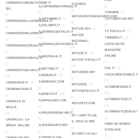
LINE
(2)
CORRIERECOMUNICAZIONE.IT
FLEGREO
(2)
ILCORRIEREDIFIRENZE.IT
QU...
(4)
TURIWEB
(1)
(2)
(1)
NOTIZIARIOFINANZIARIO.COM
ILDIFFORME.IT
(4)
TUTTONOTIZIE.NET
CORRIEREDELLASARDEGNA.IT
(1)
(0)
ILDOLOMITI.IT
(1)
(2)
NOTIZIE H24
(1)
TV.TISCALI.IT
(1)
ILGIORNALEDITALIA.IT
CORRIEREDIPALERMO.IT
NOTIZIE
TWNEWS.IT
(4)
(51)
(1)
NAZIONALI
ILGIORNALEDIVICENZA.IT
UDITE UDITE!
CORRIERENAZIONALE.IT
(5)
MAGAZINE
(1)
(1)
NOTIZIE.IT
(9)
ONLINE
ILIKEPUGLIA.IT
CORRIERENAZIONALE.IT
NOTIZIE.TISCALI.IT
(1)
(3)
(0)
(18)
UGL.IT
(3)
ILMATTINO.IT
(2)
CORRIERETOSCANO.IT
NOTIZIE365.NET
UGUALMENTEABILE.I
ILMONDO.IT
(2)
(44)
(1)
(11)
ILMONDOIA.COM
CREMAOGGI.IT
(4)
NOTIZIEDI
(3)
ULTIMENEWS24.IT
(2)
CREMONAOGGI.IT
NOTIZIEFISCALI.IT
(13)
ILMONITO.IT
(29)
(3)
(1)
ULTIMENOTIZIE.IT
ILPOPOLANO.COM
CRONACA DI
NOTIZIETV.COM
(11)
(3)
SICILIA
(2)
ULTIMENOTIZIEOGGI.I
ILPROGRESSONLINE.IT
(14)
NT + DIRITTO DE
(3)
(5)
CRONACA4 - LA
IL SOLE 24 ORE
UMDI UN MONDO
ILSUSSIDIARIO.NET
SPEZIA ON-LINE
(2)
D'ITALIANI
(2)
(1)
NT+ENTI LOCALI
(7)
ILTEMPO.IT ON-
CRONACHE DEL