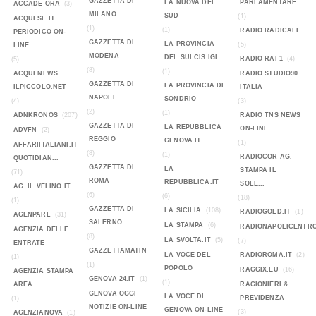
GAZZETTA DI
LA NUOVA DEL
PARLAMENTARE
ACCADE ORA
(3)
MILANO
SUD
(1)
ACQUESE.IT
(1)
(1)
RADIO RADICALE
PERIODICO ON-
GAZZETTA DI
LA PROVINCIA
(5)
LINE
MODENA
DEL SULCIS IGL...
RADIO RAI 1
(4)
(5)
(8)
(1)
ACQUI NEWS
RADIO STUDIO90
GAZZETTA DI
LA PROVINCIA DI
ILPICCOLO.NET
ITALIA
NAPOLI
SONDRIO
(4)
(3)
(2)
(1)
ADNKRONOS
(207)
RADIO TNS NEWS
GAZZETTA DI
LA REPUBBLICA
ON-LINE
ADVFN
(2)
REGGIO
GENOVA.IT
(1)
AFFARIITALIANI.IT
(8)
(1)
RADIOCOR AG.
QUOTIDIAN...
GAZZETTA DI
LA
STAMPA IL
(71)
ROMA
REPUBBLICA.IT
SOLE...
AG. IL VELINO.IT
(6)
(6)
(18)
(1)
GAZZETTA DI
LA SICILIA
(108)
RADIOGOLD.IT
(1)
AGENPARL
(31)
SALERNO
LA STAMPA
(6)
RADIONAPOLICENTR
AGENZIA DELLE
(8)
LA SVOLTA.IT
(5)
(7)
ENTRATE
GAZZETTAMATIN
LA VOCE DEL
RADIOROMA.IT
(2)
(1)
(1)
POPOLO
RAGGIX.EU
(16)
AGENZIA STAMPA
GENOVA 24.IT
(1)
(1)
AREA
RAGIONIERI &
GENOVA OGGI
LA VOCE DI
PREVIDENZA
(1)
NOTIZIE ON-LINE
GENOVA ON-LINE
(3)
AGENZIANOVA
(1)