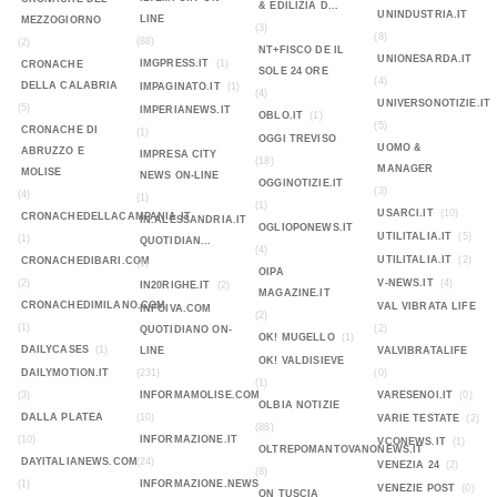
& EDILIZIA D...
UNINDUSTRIA.IT
LINE
MEZZOGIORNO
(3)
(8)
(88)
(2)
NT+FISCO DE IL
UNIONESARDA.IT
IMGPRESS.IT
(1)
CRONACHE
SOLE 24 ORE
(4)
DELLA CALABRIA
IMPAGINATO.IT
(1)
(4)
UNIVERSONOTIZIE.IT
(5)
IMPERIANEWS.IT
OBLO.IT
(1)
(5)
CRONACHE DI
(1)
OGGI TREVISO
UOMO &
ABRUZZO E
IMPRESA CITY
(18)
MANAGER
MOLISE
NEWS ON-LINE
OGGINOTIZIE.IT
(3)
(4)
(1)
(1)
USARCI.IT
(10)
CRONACHEDELLACAMPANIA.IT
IN.ALESSANDRIA.IT
OGLIOPONEWS.IT
UTILITALIA.IT
(5)
(1)
QUOTIDIAN...
(4)
UTILITALIA.IT
(2)
CRONACHEDIBARI.COM
(1)
OIPA
(2)
V-NEWS.IT
(4)
IN20RIGHE.IT
(2)
MAGAZINE.IT
CRONACHEDIMILANO.COM
VAL VIBRATA LIFE
INFOIVA.COM
(2)
(1)
(2)
QUOTIDIANO ON-
OK! MUGELLO
(1)
DAILYCASES
(1)
LINE
VALVIBRATALIFE
OK! VALDISIEVE
DAILYMOTION.IT
(231)
(0)
(1)
(3)
INFORMAMOLISE.COM
VARESENOI.IT
(0)
OLBIA NOTIZIE
DALLA PLATEA
(10)
VARIE TESTATE
(2)
(88)
(10)
INFORMAZIONE.IT
VCONEWS.IT
(1)
OLTREPOMANTOVANONEWS.IT
DAYITALIANEWS.COM
(24)
VENEZIA 24
(2)
(8)
(1)
INFORMAZIONE.NEWS
VENEZIE POST
(0)
ON TUSCIA