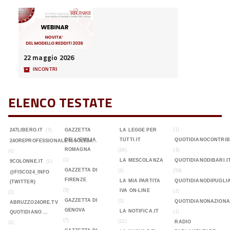
22 maggio 2026
📦
INCONTRI
ELENCO TESTATE
(1)
247LIBERO.IT
(5)
GAZZETTA
LA LEGGE PER
DELL'EMILIA
TUTTI.IT
QUOTIDIANOCONTRIB
24OREPROFESSIONALE.ILSOLE24...
ROMAGNA
(16)
(3)
(1)
(1)
LA MESCOLANZA
QUOTIDIANODIBARI.I
9COLONNE.IT
(1)
GAZZETTA DI
(1)
(54)
@FISCO24_INFO
FIRENZE
LA MIA PARTITA
QUOTIDIANODIPUGLIA
(TWITTER)
(3)
IVA ON-LINE
(2)
(1)
GAZZETTA DI
(2)
QUOTIDIANONAZIONA
ABRUZZO24ORE.TV
GENOVA
LA NOTIFICA.IT
(1)
QUOTIDIANO ...
(7)
(12)
RADIO
(1)