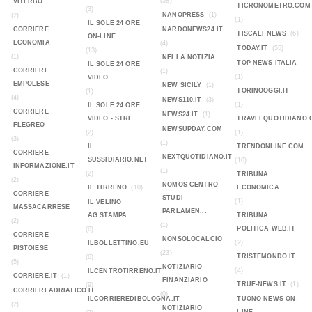
(58)
VITERBO
TICRONOMETRO.COM
(3)
NANOPRESS
(1)
(2)
(1)
IL SOLE 24 ORE
CORRIERE
NARDONEWS24.IT
TISCALI NEWS
(6)
ON-LINE
ECONOMIA
(4)
TODAY.IT
(55)
(13)
(1)
NELLA NOTIZIA
TOP NEWS ITALIA
IL SOLE 24 ORE
CORRIERE
(1)
(1)
VIDEO
EMPOLESE
NEW SICILY
(1)
TORINOOGGI.IT
(1)
(4)
NEWS110.IT
(3)
(1)
IL SOLE 24 ORE
CORRIERE
NEWS24.IT
(1)
VIDEO - STRE...
TRAVELQUOTIDIANO.
FLEGREO
NEWSUPDAY.COM
(2)
(1)
(3)
(1)
IL
TRENDONLINE.COM
CORRIERE
NEXTQUOTIDIANO.IT
SUSSIDIARIO.NET
(10)
INFORMAZIONE.IT
(1)
(2)
TRIBUNA
(2)
NOMOS CENTRO
IL TIRRENO
(10)
ECONOMICA
CORRIERE
STUDI
(1)
IL VELINO
MASSACARRESE
PARLAMEN...
AG.STAMPA
TRIBUNA
(2)
(1)
POLITICA WEB.IT
(6)
CORRIERE
NONSOLOCALCIO
(2)
ILBOLLETTINO.EU
PISTOIESE
(23)
TRISTEMONDO.IT
(6)
(5)
NOTIZIARIO
(4)
ILCENTROTIRRENO.IT
CORRIERE.IT
(1)
FINANZIARIO
TRUE-NEWS.IT
(1)
(9)
CORRIEREADRIATICO.IT
(0)
ILCORRIEREDIBOLOGNA.IT
TUONO NEWS ON-
(2)
NOTIZIARIO