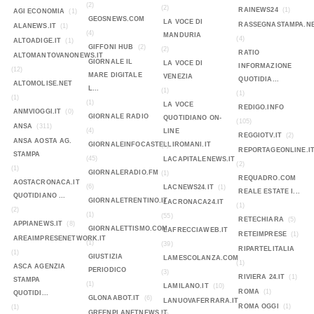
(2)
(2)
RAINEWS24
(1)
AGI ECONOMIA
(1)
GEOSNEWS.COM
LA VOCE DI
RASSEGNASTAMPA.N
ALANEWS.IT
(1)
(4)
MANDURIA
(4)
ALTOADIGE.IT
(1)
GIFFONI HUB
(2)
(2)
RATIO
ALTOMANTOVANONEWS.IT
GIORNALE IL
LA VOCE DI
INFORMAZIONE
(12)
MARE DIGITALE
VENEZIA
QUOTIDIA...
ALTOMOLISE.NET
L...
(1)
(1)
(1)
(1)
LA VOCE
REDIGO.INFO
ANMVIOGGI.IT
(0)
GIORNALE RADIO
QUOTIDIANO ON-
(105)
ANSA
(311)
(4)
LINE
REGGIOTV.IT
(2)
ANSA AOSTA AG.
GIORNALEINFOCASTELLIROMANI.IT
(2)
REPORTAGEONLINE.I
STAMPA
(45)
LACAPITALENEWS.IT
(2)
(1)
GIORNALERADIO.FM
(1)
REQUADRO.COM
AOSTACRONACA.IT
(6)
LACNEWS24.IT
(1)
REALE ESTATE I...
QUOTIDIANO ...
GIORNALETRENTINO.IT
LACRONACA24.IT
(1)
(2)
(1)
(55)
RETECHIARA
(5)
APPIANEWS.IT
(8)
GIORNALETTISMO.COM
LAFRECCIAWEB.IT
RETEIMPRESE
(1)
AREAIMPRESENETWORK.IT
(1)
(39)
RIPARTELITALIA
(1)
GIUSTIZIA
LAMESCOLANZA.COM
(1)
ASCA AGENZIA
PERIODICO
(3)
RIVIERA 24.IT
(1)
STAMPA
(1)
LAMILANO.IT
(10)
ROMA
(1)
QUOTIDI...
GLONAABOT.IT
(6)
LANUOVAFERRARA.IT
ROMA OGGI
(1)
(1)
GREENPLANETNEWS.IT