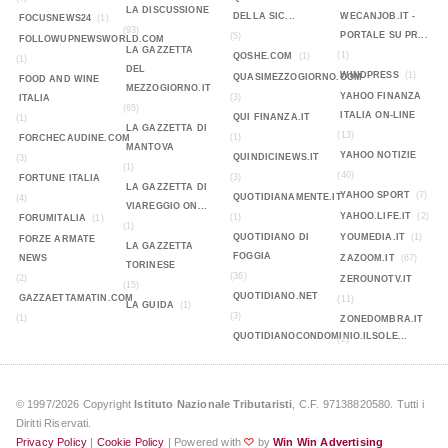
LA DISCUSSIONE
DELLA SIC...
WECANJOB.IT -
FOCUSNEWS24
(1)
(93)
PORTALE SU PR...
(5)
FOLLOWUPNEWSWORLD.COM
LA GAZZETTA
(1)
QOSHE.COM
(1)
(1)
DEL
WINDPRESS
(1)
QUASIMEZZOGIORNO.COM
FOOD AND WINE
MEZZOGIORNO.IT
YAHOO FINANZA
(3)
ITALIA
(65)
ITALIA ON-LINE
QUI FINANZA.IT
(1)
LA GAZZETTA DI
(13)
(1)
FORCHECAUDINE.COM
MANTOVA
YAHOO NOTIZIE
QUINDICINEWS.IT
(3)
(1)
(40)
(3)
FORTUNE ITALIA
LA GAZZETTA DI
YAHOO SPORT
(7)
QUOTIDIANAMENTE.IT
(4)
VIAREGGIO ON...
YAHOO.LIFE.IT
(2)
(1)
FORUMITALIA
(1)
(1)
QUOTIDIANO DI
YOUMEDIA.IT
(1)
FORZE ARMATE
LA GAZZETTA
FOGGIA
NEWS
ZAZOOM.IT
(67)
TORINESE
(36)
(2)
ZEROUNOTV.IT
(15)
QUOTIDIANO.NET
GAZZAETTAMATIN.COM
(11)
LA GUIDA
(1)
(3)
(1)
ZONEDOMBRA.IT
QUOTIDIANOCONDOMINIO.ILSOLE...
(2)
© 1997/2026 Copyright
Istituto Nazionale Tributaristi
, C.F. 97138820580. Tutti i
Diritti Riservati.
Privacy Policy
|
Cookie Policy
| Powered with
by
Win Win Advertising
♡