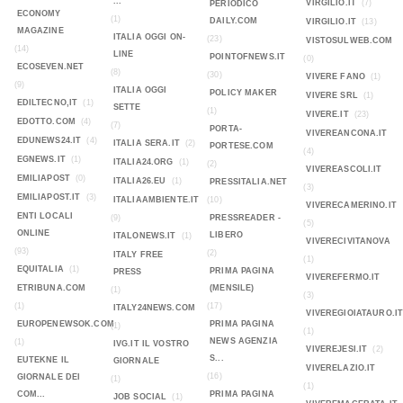
...
VIRGILIO.IT
(7)
PERIODICO
ECONOMY
(1)
DAILY.COM
VIRGILIO.IT
(13)
MAGAZINE
ITALIA OGGI ON-
(23)
VISTOSULWEB.COM
(14)
LINE
POINTOFNEWS.IT
(0)
ECOSEVEN.NET
(8)
(30)
VIVERE FANO
(1)
(9)
ITALIA OGGI
POLICY MAKER
VIVERE SRL
(1)
EDILTECNO,IT
(1)
SETTE
(1)
VIVERE.IT
(23)
EDOTTO.COM
(4)
(7)
PORTA-
VIVEREANCONA.IT
EDUNEWS24.IT
(4)
ITALIA SERA.IT
(2)
PORTESE.COM
(4)
EGNEWS.IT
(1)
ITALIA24.ORG
(1)
(2)
VIVEREASCOLI.IT
EMILIAPOST
(0)
ITALIA26.EU
(1)
PRESSITALIA.NET
(3)
EMILIAPOST.IT
(3)
ITALIAAMBIENTE.IT
(10)
VIVERECAMERINO.IT
ENTI LOCALI
(9)
PRESSREADER -
(5)
ONLINE
LIBERO
ITALONEWS.IT
(1)
VIVERECIVITANOVA
(93)
(2)
ITALY FREE
(1)
EQUITALIA
(1)
PRIMA PAGINA
PRESS
VIVEREFERMO.IT
ETRIBUNA.COM
(MENSILE)
(1)
(3)
(1)
(17)
ITALY24NEWS.COM
VIVEREGIOIATAURO.I
EUROPENEWSOK.COM
PRIMA PAGINA
(1)
(1)
NEWS AGENZIA
(1)
IVG.IT IL VOSTRO
VIVEREJESI.IT
(2)
S...
EUTEKNE IL
GIORNALE
VIVERELAZIO.IT
(16)
GIORNALE DEI
(1)
(1)
COM...
PRIMA PAGINA
JOB SOCIAL
(1)