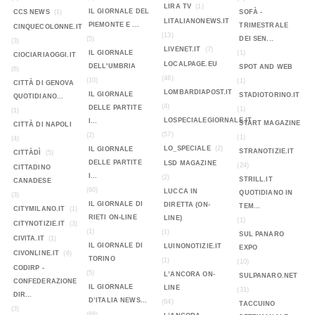
LIRA TV
(1)
IL GIORNALE DEL
CCS NEWS
(1)
SOFÀ -
LITALIANONEWS.IT
PIEMONTE E ...
TRIMESTRALE
CINQUECOLONNE.IT
(13)
(5)
DEI SEN...
(3)
LIVENET.IT
(7)
IL GIORNALE
(1)
CIOCIARIAOGGI.IT
LOCALPAGE.EU
DELL'UMBRIA
SPOT AND WEB
(6)
(46)
(10)
(1)
CITTÀ DI GENOVA
LOMBARDIAPOST.IT
IL GIORNALE
STADIOTORINO.IT
QUOTIDIANO...
(4)
DELLE PARTITE
(1)
(1)
LOSPECIALEGIORNALE.IT
I...
START MAGAZINE
CITTÀ DI NAPOLI
(57)
(2)
(1)
(4)
LO_SPECIALE
(2)
IL GIORNALE
STRANOTIZIE.IT
CITTÀDÌ
(5)
DELLE PARTITE
LSD MAGAZINE
(24)
CITTADINO
I...
(2)
STRILL.IT
CANADESE
(60)
LUCCA IN
QUOTIDIANO IN
(3)
IL GIORNALE DI
DIRETTA (ON-
TEM...
CITYMILANO.IT
(1)
RIETI ON-LINE
LINE)
(1)
CITYNOTIZIE.IT
(3)
(1)
(1)
SUL PANARO
CIVITA.IT
(1)
IL GIORNALE DI
LUINONOTIZIE.IT
EXPO
CIVONLINE.IT
(6)
TORINO
(1)
(10)
CODIRP -
(5)
L’ANCORA ON-
SULPANARO.NET
CONFEDERAZIONE
IL GIORNALE
LINE
(31)
DIR...
D’ITALIA NEWS...
(64)
TACCUINO
(3)
(68)