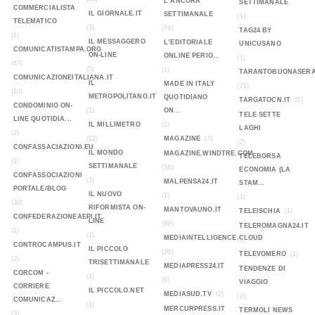
L’ANCORA
SETTIMANALE
COMMERCIALISTA
IL GIORNALE.IT
SETTIMANALE
(1)
TELEMATICO
(3)
(76)
TAG24 BY
(1)
IL MESSAGGERO
L’EDITORIALE
UNICUSANO
COMUNICATISTAMPA.ORG
ON-LINE
ONLINE PERIO...
(1)
(47)
(5)
(1)
TARANTOBUONASERA
COMUNICAZIONEITALIANA.IT
IL
MADE IN ITALY
(21)
(10)
METROPOLITANO.IT
QUOTIDIANO
TARGATOCN.IT
(0)
CONDOMINIO ON-
(1)
ON...
TELE SETTE
LINE QUOTIDIA...
IL MILLIMETRO
(1)
LAGHI
(2)
(22)
MAGAZINE
(3)
(2)
CONFASSACIAZIONI.EU
IL MONDO
MAGAZINE.WINDTRE.COM
TELEBORSA
(1)
SETTIMANALE
(34)
ECONOMIA (LA
CONFASSOCIAZIONI
(3)
MALPENSA24.IT
STAM...
PORTALE/BLOG
IL NUOVO
(1)
(1)
(30)
RIFORMISTA ON-
MANTOVAUNO.IT
TELEISCHIA
(1)
CONFEDERAZIONEAEPI.IT
LINE
(89)
TELEROMAGNA24.IT
(1)
(1)
MEDIAINTELLIGENCE.CLOUD
(1)
CONTROCAMPUS.IT
IL PICCOLO
(36)
TELEVOMERO
(1)
(2)
TRISETTIMANALE
MEDIAPRESS24.IT
TENDENZE DI
CORCOM -
(1)
(6)
VIAGGIO
CORRIERE
IL PICCOLO.NET
MEDIASUD.TV
(2)
(2)
COMUNICAZ...
(1)
MERCURPRESS.IT
TERMOLI NEWS
(3)