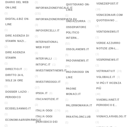
DIARIO DEL WEB
(1)
VENEZIEPOST.IT
QUOTIDIANO ON-
ON-LINE
INFORMAZIONEFISCALE.IT
(19)
LINE
(1)
(131)
VENICEONAIR.COM
(1)
DIGITAL4.BIZ ON-
INFORMAZIONERISERVATA.EU
QUOTIDIANO ...
ONDAZZURRA
(3)
LINE
(3)
(2)
OSSERVATORE
(1)
INFOVERCELLI.IT
VENTIDINEWS.IT
POLITICO
DIRE AGENZIA DI
(1)
(1)
INTERN...
STAMPA NAZI...
INTERNATIONAL
VERDE AZZURRO
(52)
(2)
WEB POST
NOTIZIE (ON-L...
OSSOLANEWS.IT
DIRE AGENZIA
(1)
(1)
(5)
STAMPA
INTERVALLI
(1)
VESPERNEWS.IT
PADOVANEWS.IT
(1)
INTOPIC.IT
(1)
(1)
(68)
DIRECTIO.IT
(1)
INVESTIMENTINEWS.IT
VETRINATV.IT
(29)
PADOVAOGGI ON
DIRITTO 24 IL
(3)
VGLOBALE.IT
(3)
LINE
SOLE 24 ORE
INVESTIREOGGI.IT
(1)
VI PIÙ.IT VICENZA
(1)
(17)
PIÙ
PAGINE
DOSSIER LAZIO -
IPSOA.IT
(6)
MONACI.IT
(48)
PERIODICO
ITACANOTIZIE.IT
(1)
VIAEMILIANET.IT
(1)
(2)
PERIODICO E...
PALERMOMANIA.IT
ECODELSANNIO.IT
ITALIA OGGI
(174)
(2)
(4)
(1)
ITALIA OGGI
VIGNACLARABLOG.IT
PANATHLONCLUB
ECONOMIA&RISPARMIO.IT
(PERIODICO DEI
(1)
(1)
(2)