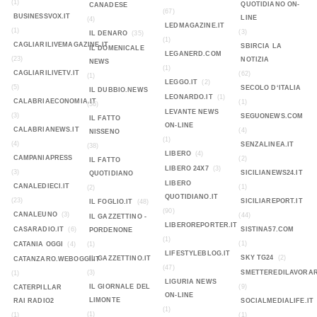
(1)
QUOTIDIANO ON-
CANADESE
(67)
BUSINESSVOX.IT
LINE
(4)
LEDMAGAZINE.IT
(1)
(3)
IL DENARO
(35)
(1)
CAGLIARILIVEMAGAZINE.IT
SBIRCIA LA
IL DOMENICALE
LEGANERD.COM
(23)
NOTIZIA
NEWS
(1)
CAGLIARILIVETV.IT
(62)
(1)
LEGGO.IT
(2)
(5)
SECOLO D‘ITALIA
IL DUBBIO.NEWS
LEONARDO.IT
(1)
CALABRIAECONOMIA.IT
(1)
(36)
LEVANTE NEWS
(3)
SEGUONEWS.COM
IL FATTO
ON-LINE
CALABRIANEWS.IT
(4)
NISSENO
(1)
(4)
SENZALINEA.IT
(38)
LIBERO
(4)
CAMPANIAPRESS
(2)
IL FATTO
LIBERO 24X7
(3)
(3)
SICILIANEWS24.IT
QUOTIDIANO
LIBERO
CANALEDIECI.IT
(1)
(2)
QUOTIDIANO.IT
(23)
SICILIAREPORT.IT
IL FOGLIO.IT
(48)
(90)
CANALEUNO
(3)
(44)
IL GAZZETTINO -
LIBEROREPORTER.IT
CASARADIO.IT
(6)
SISTINA57.COM
PORDENONE
(1)
(1)
CATANIA OGGI
(4)
(1)
LIFESTYLEBLOG.IT
SKY TG24
(2)
IL GAZZETTINO.IT
CATANZARO.WEBOGGI.IT
(47)
(3)
SMETTEREDILAVORAR
(1)
LIGURIA NEWS
IL GIORNALE DEL
(9)
CATERPILLAR
ON-LINE
LIMONTE
RAI RADIO2
SOCIALMEDIALIFE.IT
(1)
(1)
(1)
(1)