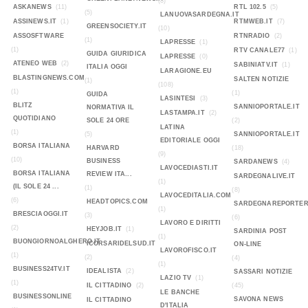
(8)
ASKANEWS
(11)
RTL 102.5
(5)
(5)
LANUOVASARDEGNA.IT
ASSINEWS.IT
(1)
RTMWEB.IT
(7)
GREENSOCIETY.IT
(10)
ASSOSFTWARE
RTNRADIO
(2)
(1)
LAPRESSE
(1)
(1)
RTV CANALE77
(1)
GUIDA GIURIDICA
LAPRESSE
(0)
ATENEO WEB
(2)
SABINIATV.IT
(1)
ITALIA OGGI
LARAGIONE.EU
BLASTINGNEWS.COM
SALTEN NOTIZIE
(1)
(108)
(1)
(1)
GUIDA
LASINTESI
(3)
BLITZ
SANNIOPORTALE.IT
NORMATIVA IL
LASTAMPA.IT
(2)
QUOTIDIANO
SOLE 24 ORE
(2)
LATINA
(1)
(5)
SANNIOPORTALE.IT
EDITORIALE OGGI
BORSA ITALIANA
HARVARD
(18)
(9)
(10)
BUSINESS
SARDANEWS
(4)
LAVOCEDIASTI.IT
BORSA ITALIANA
REVIEW ITA...
SARDEGNALIVE.IT
(1)
(IL SOLE 24 ...
(1)
(8)
LAVOCEDITALIA.COM
(6)
HEADTOPICS.COM
SARDEGNAREPORTER
(1)
BRESCIAOGGI.IT
(3)
(6)
LAVORO E DIRITTI
(2)
HEYJOB.IT
(1)
SARDINIA POST
(1)
BUONGIORNOALGHERO.IT
ICORSARIDELSUD.IT
ON-LINE
LAVOROFISCO.IT
(1)
(2)
(4)
(1)
BUSINESS24TV.IT
IDEALISTA
(2)
SASSARI NOTIZIE
LAZIO TV
(1)
(1)
IL CITTADINO
(2)
(45)
LE BANCHE
BUSINESSONLINE
SAVONA NEWS
IL CITTADINO
D'ITALIA