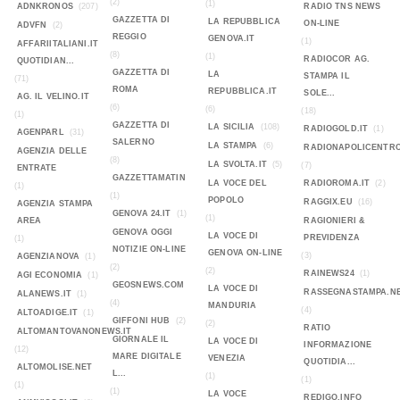
(2)
(1)
ADNKRONOS
(207)
RADIO TNS NEWS
GAZZETTA DI
LA REPUBBLICA
ON-LINE
ADVFN
(2)
REGGIO
GENOVA.IT
(1)
AFFARIITALIANI.IT
(8)
(1)
RADIOCOR AG.
QUOTIDIAN...
GAZZETTA DI
LA
STAMPA IL
(71)
ROMA
REPUBBLICA.IT
SOLE...
AG. IL VELINO.IT
(6)
(6)
(18)
(1)
GAZZETTA DI
LA SICILIA
(108)
RADIOGOLD.IT
(1)
AGENPARL
(31)
SALERNO
LA STAMPA
(6)
RADIONAPOLICENTR
AGENZIA DELLE
(8)
LA SVOLTA.IT
(5)
(7)
ENTRATE
GAZZETTAMATIN
LA VOCE DEL
RADIOROMA.IT
(2)
(1)
(1)
POPOLO
RAGGIX.EU
(16)
AGENZIA STAMPA
GENOVA 24.IT
(1)
(1)
AREA
RAGIONIERI &
GENOVA OGGI
LA VOCE DI
PREVIDENZA
(1)
NOTIZIE ON-LINE
GENOVA ON-LINE
(3)
AGENZIANOVA
(1)
(2)
(2)
RAINEWS24
(1)
AGI ECONOMIA
(1)
GEOSNEWS.COM
LA VOCE DI
RASSEGNASTAMPA.N
ALANEWS.IT
(1)
(4)
MANDURIA
(4)
ALTOADIGE.IT
(1)
GIFFONI HUB
(2)
(2)
RATIO
ALTOMANTOVANONEWS.IT
GIORNALE IL
LA VOCE DI
INFORMAZIONE
(12)
MARE DIGITALE
VENEZIA
QUOTIDIA...
ALTOMOLISE.NET
L...
(1)
(1)
(1)
(1)
LA VOCE
REDIGO.INFO