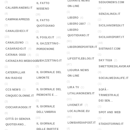
LEVANTE NEWS
(3)
SEGUONEWS.COM
IL FATTO
ON-LINE
CALABRIANEWS.IT
(4)
NISSENO
(1)
(4)
SENZALINEA.IT
(38)
LIBERO
(4)
CAMPANIAPRESS
(2)
IL FATTO
LIBERO 24X7
(3)
(3)
SICILIANEWS24.IT
QUOTIDIANO
LIBERO
CANALEDIECI.IT
(1)
(2)
QUOTIDIANO.IT
(23)
SICILIAREPORT.IT
IL FOGLIO.IT
(48)
(90)
CANALEUNO
(3)
(44)
IL GAZZETTINO -
LIBEROREPORTER.IT
CASARADIO.IT
(6)
SISTINA57.COM
PORDENONE
(1)
(1)
CATANIA OGGI
(4)
(1)
LIFESTYLEBLOG.IT
SKY TG24
(2)
IL GAZZETTINO.IT
CATANZARO.WEBOGGI.IT
(47)
(3)
SMETTEREDILAVORAR
(1)
LIGURIA NEWS
IL GIORNALE DEL
(9)
CATERPILLAR
ON-LINE
LIMONTE
RAI RADIO2
SOCIALMEDIALIFE.IT
(1)
(1)
(1)
(1)
LIRA TV
(1)
IL GIORNALE DEL
CCS NEWS
(1)
SOFÀ -
LITALIANONEWS.IT
PIEMONTE E ...
TRIMESTRALE
CINQUECOLONNE.IT
(13)
(5)
DEI SEN...
(3)
LIVENET.IT
(7)
IL GIORNALE
(1)
CIOCIARIAOGGI.IT
LOCALPAGE.EU
DELL'UMBRIA
SPOT AND WEB
(6)
(46)
(10)
(1)
CITTÀ DI GENOVA
LOMBARDIAPOST.IT
IL GIORNALE
STADIOTORINO.IT
QUOTIDIANO...
(4)
DELLE PARTITE
(1)