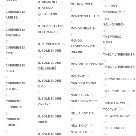
(3)
IL ROMA.NET
(2)
METRONEWS.IT
(4)
TGCOM24
(1)
IL SANNIO
(1)
CORRIERE DI
TGWEBAI.IT
(1)
QUOTIDIANO
MOMENTOITALIA.IT
AREZZO
THE
(98)
(1)
(6)
SOUNDCHECK
IL SAVIGLIANESE
MONDO NEWS 24
CORRIERE DI
(2)
SETTIMANALE
(1)
BOLOGNA
THE WORLD
(1)
MONDO
(1)
NEWS
IL SECOLO XIX
(2)
PROFESSIONISTI
CORRIERE DI
(7)
IL SOLE 24 ORE
ON-LINE
RIETI
THEDAILYREFORMER
(116)
(533)
(4)
(0)
IL SOLE 24 ORE
MONDOLIBEROONLINE
CORRIERE DI
THEDAILYREFORMER
DEL LUNEDÌ
(1)
SIENA
(1)
(1)
MONEY.IT
(2)
(3)
THEWAYMAGAZINE.IT
IL SOLE 24 ORE
MSN.COM MONEY
CORRIERE DI
(1)
N.O.
(58)
VITERBO
TICRONOMETRO.COM
(3)
NANOPRESS
(1)
(2)
(1)
IL SOLE 24 ORE
CORRIERE
NARDONEWS24.IT
TISCALI NEWS
(6)
ON-LINE
ECONOMIA
(4)
TODAY.IT
(55)
(13)
(1)
NELLA NOTIZIA
TOP NEWS ITALIA
IL SOLE 24 ORE
CORRIERE
(1)
(1)
VIDEO
EMPOLESE
NEW SICILY
(1)
TORINOOGGI.IT
(1)
(4)
NEWS110.IT
(3)
(1)
IL SOLE 24 ORE