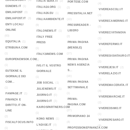
EDUNEWS24.IT
(4)
ITALIA SERA.IT
(2)
PORTESE.COM
(4)
EGNEWS.IT
(1)
ITALIA24.ORG
(1)
(2)
VIVEREASCOLI.IT
EMILIAPOST
(0)
ITALIA26.EU
(1)
PRESSITALIA.NET
(3)
EMILIAPOST.IT
(3)
ITALIAAMBIENTE.IT
(10)
VIVERECAMERINO.IT
ENTI LOCALI
(9)
PRESSREADER -
(5)
ONLINE
LIBERO
ITALONEWS.IT
(1)
VIVERECIVITANOVA
(93)
(2)
ITALY FREE
(1)
EQUITALIA
(1)
PRIMA PAGINA
PRESS
VIVEREFERMO.IT
ETRIBUNA.COM
(MENSILE)
(1)
(3)
(1)
(17)
ITALY24NEWS.COM
VIVEREGIOIATAURO.I
EUROPENEWSOK.COM
PRIMA PAGINA
(1)
(1)
NEWS AGENZIA
(1)
IVG.IT IL VOSTRO
VIVEREJESI.IT
(2)
S...
EUTEKNE IL
GIORNALE
VIVERELAZIO.IT
(16)
GIORNALE DEI
(1)
(1)
COM...
PRIMA PAGINA
JOB SOCIAL
(1)
VIVEREMACERATA.IT
SETTIMANALE
(1)
JULIENEWS.IT
(1)
(4)
(1)
FANPAGE.IT
(1)
JUORNO.IT
(0)
VIVEREMARCHE.IT
PRIMA-
FINANZA E
JUORNO.IT
(3)
(2)
PAGINA.COM
DIRITTO.IT ON-
KAIROSPARTNERS.COM
VIVEREOSIMO.IT
(27)
LINE
(1)
(1)
PRIMOPIANO 24
(2)
KONG NEWS
(1)
VIVEREPESARO.IT
(4)
FISCALFOCUS.INFO
L'ADIGE.IT
(0)
(6)
PROFESSIONEFINANZA.COM
(1)