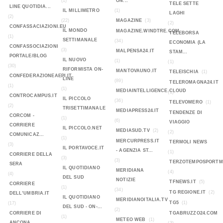
(1)
ON...
TELE SETTE
LINE QUOTIDIA...
IL MILLIMETRO
(1)
LAGHI
(2)
(22)
MAGAZINE
(3)
(2)
CONFASSACIAZIONI.EU
IL MONDO
MAGAZINE.WINDTRE.COM
TELEBORSA
(1)
SETTIMANALE
(34)
ECONOMIA (LA
CONFASSOCIAZIONI
(3)
MALPENSA24.IT
STAM...
PORTALE/BLOG
IL NUOVO
(1)
(1)
(30)
RIFORMISTA ON-
MANTOVAUNO.IT
TELEISCHIA
(1)
CONFEDERAZIONEAEPI.IT
LINE
(89)
TELEROMAGNA24.IT
(1)
(1)
MEDIAINTELLIGENCE.CLOUD
(1)
CONTROCAMPUS.IT
IL PICCOLO
(36)
TELEVOMERO
(1)
(2)
TRISETTIMANALE
MEDIAPRESS24.IT
TENDENZE DI
CORCOM -
(1)
(6)
VIAGGIO
CORRIERE
IL PICCOLO.NET
MEDIASUD.TV
(2)
(2)
COMUNICAZ...
(1)
MERCURPRESS.IT
TERMOLI NEWS
(3)
IL PORTAVOCE.IT
- AGENZIA ST...
(1)
CORRIERE DELLA
(3)
(3)
TERZOTEMPOSPORTMA
SERA
IL QUOTIDIANO
MERIDIANA
(4)
(4)
DEL SUD
NOTIZIE
TFNEWS.IT
(5)
CORRIERE
(1)
(34)
TG REGIONE.IT
(2)
DELL’UMBRIA.IT
IL QUOTIDIANO
MERIDIANOITALIA.TV
TG5
(1)
(17)
DEL SUD - ON-...
(2)
CORRIERE DI
TGABRUZZO24.COM
(1)
METEO WEB
(1)
ANCONA