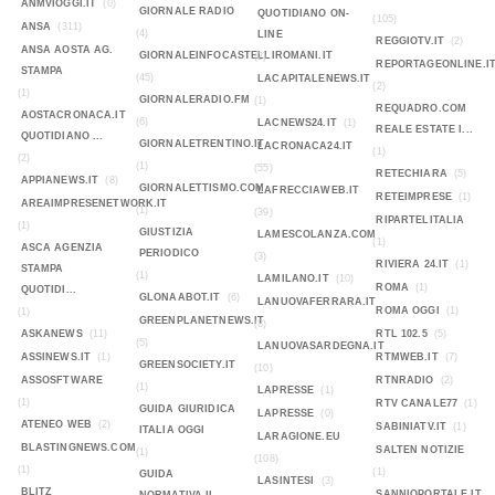
ANMVIOGGI.IT
(0)
GIORNALE RADIO
QUOTIDIANO ON-
(105)
ANSA
(311)
(4)
LINE
REGGIOTV.IT
(2)
ANSA AOSTA AG.
GIORNALEINFOCASTELLIROMANI.IT
(2)
REPORTAGEONLINE.I
STAMPA
(45)
LACAPITALENEWS.IT
(2)
(1)
GIORNALERADIO.FM
(1)
REQUADRO.COM
AOSTACRONACA.IT
(6)
LACNEWS24.IT
(1)
REALE ESTATE I...
QUOTIDIANO ...
GIORNALETRENTINO.IT
LACRONACA24.IT
(1)
(2)
(1)
(55)
RETECHIARA
(5)
APPIANEWS.IT
(8)
GIORNALETTISMO.COM
LAFRECCIAWEB.IT
RETEIMPRESE
(1)
AREAIMPRESENETWORK.IT
(1)
(39)
RIPARTELITALIA
(1)
GIUSTIZIA
LAMESCOLANZA.COM
(1)
ASCA AGENZIA
PERIODICO
(3)
RIVIERA 24.IT
(1)
STAMPA
(1)
LAMILANO.IT
(10)
ROMA
(1)
QUOTIDI...
GLONAABOT.IT
(6)
LANUOVAFERRARA.IT
ROMA OGGI
(1)
(1)
GREENPLANETNEWS.IT
(8)
ASKANEWS
(11)
RTL 102.5
(5)
(5)
LANUOVASARDEGNA.IT
ASSINEWS.IT
(1)
RTMWEB.IT
(7)
GREENSOCIETY.IT
(10)
ASSOSFTWARE
RTNRADIO
(2)
(1)
LAPRESSE
(1)
(1)
RTV CANALE77
(1)
GUIDA GIURIDICA
LAPRESSE
(0)
ATENEO WEB
(2)
SABINIATV.IT
(1)
ITALIA OGGI
LARAGIONE.EU
BLASTINGNEWS.COM
SALTEN NOTIZIE
(1)
(108)
(1)
(1)
GUIDA
LASINTESI
(3)
BLITZ
SANNIOPORTALE.IT