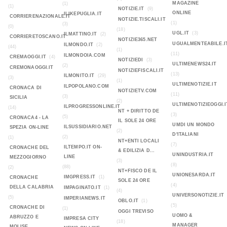
MAGAZINE
(1)
(1)
NOTIZIE.IT
(9)
ONLINE
ILIKEPUGLIA.IT
CORRIERENAZIONALE.IT
NOTIZIE.TISCALI.IT
(1)
(3)
(0)
(18)
UGL.IT
(3)
ILMATTINO.IT
(2)
CORRIERETOSCANO.IT
NOTIZIE365.NET
UGUALMENTEABILE.I
ILMONDO.IT
(2)
(44)
(1)
(11)
ILMONDOIA.COM
CREMAOGGI.IT
(4)
NOTIZIEDI
(3)
ULTIMENEWS24.IT
(2)
CREMONAOGGI.IT
NOTIZIEFISCALI.IT
(13)
ILMONITO.IT
(29)
(3)
(1)
ULTIMENOTIZIE.IT
ILPOPOLANO.COM
CRONACA DI
NOTIZIETV.COM
(11)
(3)
SICILIA
(2)
ULTIMENOTIZIEOGGI.I
ILPROGRESSONLINE.IT
(14)
NT + DIRITTO DE
(3)
(5)
CRONACA4 - LA
IL SOLE 24 ORE
UMDI UN MONDO
ILSUSSIDIARIO.NET
SPEZIA ON-LINE
(2)
D'ITALIANI
(2)
(1)
NT+ENTI LOCALI
(7)
ILTEMPO.IT ON-
CRONACHE DEL
& EDILIZIA D...
UNINDUSTRIA.IT
LINE
MEZZOGIORNO
(3)
(8)
(88)
(2)
NT+FISCO DE IL
UNIONESARDA.IT
IMGPRESS.IT
(1)
CRONACHE
SOLE 24 ORE
(4)
DELLA CALABRIA
IMPAGINATO.IT
(1)
(4)
UNIVERSONOTIZIE.IT
(5)
IMPERIANEWS.IT
OBLO.IT
(1)
(5)
CRONACHE DI
(1)
OGGI TREVISO
UOMO &
ABRUZZO E
IMPRESA CITY
(18)
MANAGER
MOLISE