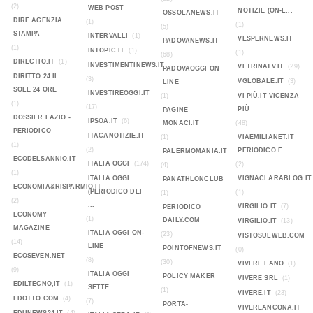
(2)
WEB POST
NOTIZIE (ON-L...
OSSOLANEWS.IT
DIRE AGENZIA
(1)
(1)
(5)
STAMPA
INTERVALLI
(1)
VESPERNEWS.IT
PADOVANEWS.IT
(1)
INTOPIC.IT
(1)
(1)
(68)
DIRECTIO.IT
(1)
INVESTIMENTINEWS.IT
VETRINATV.IT
(29)
PADOVAOGGI ON
DIRITTO 24 IL
(3)
VGLOBALE.IT
(3)
LINE
SOLE 24 ORE
INVESTIREOGGI.IT
(1)
VI PIÙ.IT VICENZA
(1)
(17)
PIÙ
PAGINE
DOSSIER LAZIO -
IPSOA.IT
(6)
MONACI.IT
(48)
PERIODICO
ITACANOTIZIE.IT
(1)
VIAEMILIANET.IT
(1)
(2)
PERIODICO E...
PALERMOMANIA.IT
ECODELSANNIO.IT
ITALIA OGGI
(174)
(2)
(4)
(1)
ITALIA OGGI
VIGNACLARABLOG.IT
PANATHLONCLUB
ECONOMIA&RISPARMIO.IT
(PERIODICO DEI
(1)
(1)
(2)
...
VIRGILIO.IT
(7)
PERIODICO
ECONOMY
(1)
DAILY.COM
VIRGILIO.IT
(13)
MAGAZINE
ITALIA OGGI ON-
(23)
VISTOSULWEB.COM
(14)
LINE
POINTOFNEWS.IT
(0)
ECOSEVEN.NET
(8)
(30)
VIVERE FANO
(1)
(9)
ITALIA OGGI
POLICY MAKER
VIVERE SRL
(1)
EDILTECNO,IT
(1)
SETTE
(1)
VIVERE.IT
(23)
EDOTTO.COM
(4)
(7)
PORTA-
VIVEREANCONA.IT