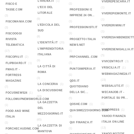
L'ARENA.IT
(1)
VIVEREPESCARA.IT
(1)
FISCO E
L'ECO DEL
(1)
TASSE.COM
PROFESSIONI E
LITORALE
VIVEREPIEMONTE.IT
IMPRESE 24 ON...
(3)
(9)
(1)
(1)
FISCOMANIA.COM
L'EDICOLA DEL
VIVERERIMINI.IT
PROFESSIONISTI.IT
(3)
SUD
(1)
(1)
FISCOOGGI
(8)
VIVERESANBENEDETT
RIVISTA
PROGETTO ITALIA
L'IDENTITÀ.IT
(20)
(1)
TELEMATICA
NEWS.NET
L'IMPRENDITORIA
VIVERESENIGALLIA.IT
(17)
(1)
ITALIANA
(5)
FISCOPIU.IT
(2)
PRPCHANNEL.COM
(9)
VIVICENTRO.IT
(3)
(7)
FLIPBOARD.IT
(1)
LA CITTÀ DI
VRSICILIA.IT
(1)
PUNTOIMPERIA.IT
FMAG.IT -
ROMA
WEBMAGAZINE24.IT
(1)
FORTRESS
(3)
(23)
MAGAZINE
QDS.IT
LA CONCERIA
(1)
WEBSALUTE.IT
(1)
QUOTIDIANO
(7)
LA DISCUSSIONE
DELLA SIC...
WECANJOB.IT -
FOCUSNEWS24
(1)
(93)
PORTALE SU PR...
(5)
FOLLOWUPNEWSWORLD.COM
LA GAZZETTA
(1)
QOSHE.COM
(1)
(1)
DEL
WINDPRESS
(1)
QUASIMEZZOGIORNO.COM
FOOD AND WINE
MEZZOGIORNO.IT
YAHOO FINANZA
(3)
ITALIA
(65)
ITALIA ON-LINE
QUI FINANZA.IT
(1)
LA GAZZETTA DI
(13)
(1)
FORCHECAUDINE.COM
MANTOVA
YAHOO NOTIZIE