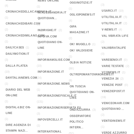
NEWS ON-LINE
OGGINOTIZIE.IT
(3)
(4)
(1)
(1)
USARCI.IT
(10)
CRONACHEDELLACAMPANIA.IT
IN.ALESSANDRIA.IT
OGLIOPONEWS.IT
UTILITALIA.IT
(5)
(1)
QUOTIDIAN...
(4)
UTILITALIA.IT
(2)
CRONACHEDIBARI.COM
(1)
OIPA
(2)
V-NEWS.IT
(4)
IN20RIGHE.IT
(2)
MAGAZINE.IT
CRONACHEDIMILANO.COM
VAL VIBRATA LIFE
INFOIVA.COM
(2)
(1)
(2)
QUOTIDIANO ON-
OK! MUGELLO
(1)
DAILYCASES
(1)
LINE
VALVIBRATALIFE
OK! VALDISIEVE
DAILYMOTION.IT
(231)
(0)
(1)
(3)
INFORMAMOLISE.COM
VARESENOI.IT
(0)
OLBIA NOTIZIE
DALLA PLATEA
(10)
VARIE TESTATE
(2)
(88)
(10)
INFORMAZIONE.IT
VCONEWS.IT
(1)
OLTREPOMANTOVANONEWS.IT
DAYITALIANEWS.COM
(24)
VENEZIA 24
(2)
(8)
(1)
INFORMAZIONE.NEWS
VENEZIE POST
(0)
ON TUSCIA
DIARIO DEL WEB
(1)
VENEZIEPOST.IT
QUOTIDIANO ON-
ON-LINE
INFORMAZIONEFISCALE.IT
(19)
LINE
(1)
(131)
VENICEONAIR.COM
(1)
DIGITAL4.BIZ ON-
INFORMAZIONERISERVATA.EU
QUOTIDIANO ...
ONDAZZURRA
(3)
LINE
(3)
(2)
OSSERVATORE
(1)
INFOVERCELLI.IT
VENTIDINEWS.IT
POLITICO
DIRE AGENZIA DI
(1)
(1)
INTERN...
STAMPA NAZI...
INTERNATIONAL
VERDE AZZURRO
(52)