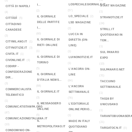
(1)
LOSPECIALEGIORNALE.IT
I...
START MAGAZINE
CITTÀ DI NAPOLI
(57)
(2)
(1)
(4)
LO_SPECIALE
(2)
IL GIORNALE
STRANOTIZIE.IT
CITTÀDÌ
(5)
DELLE PARTITE
LSD MAGAZINE
(24)
CITTADINO
I...
(2)
STRILL.IT
CANADESE
(60)
LUCCA IN
QUOTIDIANO IN
(3)
IL GIORNALE DI
DIRETTA (ON-
TEM...
CITYMILANO.IT
(1)
RIETI ON-LINE
LINE)
(1)
CITYNOTIZIE.IT
(3)
(1)
(1)
SUL PANARO
CIVITA.IT
(1)
IL GIORNALE DI
LUINONOTIZIE.IT
EXPO
CIVONLINE.IT
(6)
TORINO
(1)
(10)
CODIRP -
(5)
L’ANCORA ON-
SULPANARO.NET
CONFEDERAZIONE
IL GIORNALE
LINE
(31)
DIR...
D’ITALIA NEWS...
(64)
TACCUINO
(3)
(68)
L’ANCORA
SETTIMANALE
COMMERCIALISTA
IL GIORNALE.IT
SETTIMANALE
(1)
TELEMATICO
(3)
(76)
TAG24 BY
(1)
IL MESSAGGERO
L’EDITORIALE
UNICUSANO
COMUNICATISTAMPA.ORG
ON-LINE
ONLINE PERIO...
(1)
(47)
(5)
(1)
TARANTOBUONASERA
COMUNICAZIONEITALIANA.IT
IL
MADE IN ITALY
(21)
(10)
METROPOLITANO.IT
QUOTIDIANO
TARGATOCN.IT
(0)
CONDOMINIO ON-