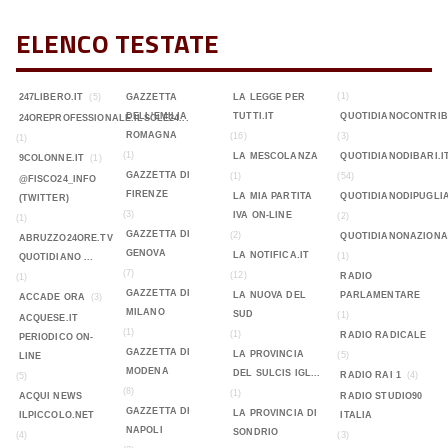
ELENCO TESTATE
(1)
247LIBERO.IT
(5)
GAZZETTA
LA LEGGE PER
DELL'EMILIA
TUTTI.IT
QUOTIDIANOCONTRIB
24OREPROFESSIONALE.ILSOLE24...
ROMAGNA
(16)
(3)
(1)
(1)
LA MESCOLANZA
QUOTIDIANODIBARI.I
9COLONNE.IT
(1)
GAZZETTA DI
(1)
(54)
@FISCO24_INFO
FIRENZE
LA MIA PARTITA
QUOTIDIANODIPUGLIA
(TWITTER)
(3)
IVA ON-LINE
(2)
(1)
GAZZETTA DI
(2)
QUOTIDIANONAZIONA
ABRUZZO24ORE.TV
GENOVA
LA NOTIFICA.IT
(1)
QUOTIDIANO ...
(7)
(12)
RADIO
(1)
GAZZETTA DI
LA NUOVA DEL
PARLAMENTARE
ACCADE ORA
(3)
MILANO
SUD
(1)
ACQUESE.IT
(1)
(1)
RADIO RADICALE
PERIODICO ON-
GAZZETTA DI
LA PROVINCIA
(5)
LINE
MODENA
DEL SULCIS IGL...
RADIO RAI 1
(4)
(5)
(8)
(1)
ACQUI NEWS
RADIO STUDIO90
GAZZETTA DI
LA PROVINCIA DI
ILPICCOLO.NET
ITALIA
NAPOLI
SONDRIO
(4)
(3)