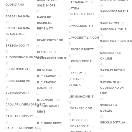
NORMATIVA IL
LASTAMPA.IT
(2)
QUOTIDIANO
SOLE 24 ORE
(2)
LATINA
(1)
(5)
SANNIOPORTALE.IT
EDITORIALE OGGI
BORSA ITALIANA
HARVARD
(18)
(9)
(10)
BUSINESS
SARDANEWS
(4)
LAVOCEDIASTI.IT
BORSA ITALIANA
REVIEW ITA...
SARDEGNALIVE.IT
(1)
(IL SOLE 24 ...
(1)
(8)
LAVOCEDITALIA.COM
(6)
HEADTOPICS.COM
SARDEGNAREPORTER
(1)
BRESCIAOGGI.IT
(3)
(6)
LAVORO E DIRITTI
(2)
HEYJOB.IT
(1)
SARDINIA POST
(1)
BUONGIORNOALGHERO.IT
ICORSARIDELSUD.IT
ON-LINE
LAVOROFISCO.IT
(1)
(2)
(4)
(1)
BUSINESS24TV.IT
IDEALISTA
(2)
SASSARI NOTIZIE
LAZIO TV
(1)
(1)
IL CITTADINO
(2)
(45)
LE BANCHE
BUSINESSONLINE
SAVONA NEWS
IL CITTADINO
D'ITALIA
(1)
QUOTIDIANO ON-
CANADESE
(67)
BUSINESSVOX.IT
LINE
(4)
LEDMAGAZINE.IT
(1)
(3)
IL DENARO
(35)
(1)
CAGLIARILIVEMAGAZINE.IT
SBIRCIA LA
IL DOMENICALE
LEGANERD.COM
(23)
NOTIZIA
NEWS
(1)
CAGLIARILIVETV.IT
(62)
(1)
LEGGO.IT
(2)
(5)
SECOLO D‘ITALIA
IL DUBBIO.NEWS
LEONARDO.IT
(1)
CALABRIAECONOMIA.IT
(1)
(36)