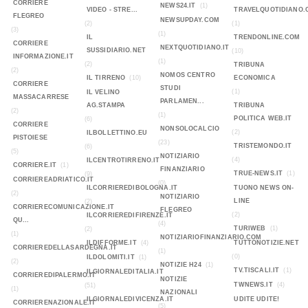
CORRIERE
NEWS24.IT
(1)
VIDEO - STRE...
TRAVELQUOTIDIANO.
FLEGREO
NEWSUPDAY.COM
(2)
(1)
(3)
(1)
IL
TRENDONLINE.COM
CORRIERE
NEXTQUOTIDIANO.IT
SUSSIDIARIO.NET
(10)
INFORMAZIONE.IT
(1)
(2)
TRIBUNA
(2)
NOMOS CENTRO
IL TIRRENO
(10)
ECONOMICA
CORRIERE
STUDI
(1)
IL VELINO
MASSACARRESE
PARLAMEN...
AG.STAMPA
TRIBUNA
(2)
(1)
POLITICA WEB.IT
(6)
CORRIERE
NONSOLOCALCIO
(2)
ILBOLLETTINO.EU
PISTOIESE
(23)
TRISTEMONDO.IT
(6)
(5)
NOTIZIARIO
(4)
ILCENTROTIRRENO.IT
CORRIERE.IT
(1)
FINANZIARIO
TRUE-NEWS.IT
(1)
(9)
CORRIEREADRIATICO.IT
(0)
ILCORRIEREDIBOLOGNA.IT
TUONO NEWS ON-
(2)
NOTIZIARIO
LINE
(2)
CORRIERECOMUNICAZIONE.IT
FLEGREO
(2)
ILCORRIEREDIFIRENZE.IT
QU...
(4)
TURIWEB
(1)
(2)
(1)
NOTIZIARIOFINANZIARIO.COM
ILDIFFORME.IT
(4)
TUTTONOTIZIE.NET
CORRIEREDELLASARDEGNA.IT
(1)
(0)
ILDOLOMITI.IT
(1)
(2)
NOTIZIE H24
(1)
TV.TISCALI.IT
(1)
ILGIORNALEDITALIA.IT
CORRIEREDIPALERMO.IT
NOTIZIE
TWNEWS.IT
(4)
(51)
(1)
NAZIONALI
ILGIORNALEDIVICENZA.IT
UDITE UDITE!
CORRIERENAZIONALE.IT
(5)