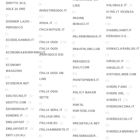
DIRITTO 24 IL
(3)
VGLOBALE.IT
(3)
LINE
SOLE 24 ORE
INVESTIREOGGI.IT
(1)
VI PIÙ.IT VICENZA
(1)
(17)
PIÙ
PAGINE
DOSSIER LAZIO -
IPSOA.IT
(6)
MONACI.IT
(48)
PERIODICO
ITACANOTIZIE.IT
(1)
VIAEMILIANET.IT
(1)
(2)
PERIODICO E...
PALERMOMANIA.IT
ECODELSANNIO.IT
ITALIA OGGI
(174)
(2)
(4)
(1)
ITALIA OGGI
VIGNACLARABLOG.IT
PANATHLONCLUB
ECONOMIA&RISPARMIO.IT
(PERIODICO DEI
(1)
(1)
(2)
...
VIRGILIO.IT
(7)
PERIODICO
ECONOMY
(1)
DAILY.COM
VIRGILIO.IT
(13)
MAGAZINE
ITALIA OGGI ON-
(23)
VISTOSULWEB.COM
(14)
LINE
POINTOFNEWS.IT
(0)
ECOSEVEN.NET
(8)
(30)
VIVERE FANO
(1)
(9)
ITALIA OGGI
POLICY MAKER
VIVERE SRL
(1)
EDILTECNO,IT
(1)
SETTE
(1)
VIVERE.IT
(23)
EDOTTO.COM
(4)
(7)
PORTA-
VIVEREANCONA.IT
EDUNEWS24.IT
(4)
ITALIA SERA.IT
(2)
PORTESE.COM
(4)
EGNEWS.IT
(1)
ITALIA24.ORG
(1)
(2)
VIVEREASCOLI.IT
EMILIAPOST
(0)
ITALIA26.EU
(1)
PRESSITALIA.NET
(3)
EMILIAPOST.IT
(3)
ITALIAAMBIENTE.IT
(10)
VIVERECAMERINO.IT
ENTI LOCALI
(9)
PRESSREADER -
(5)