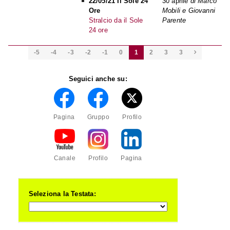
22/05/21 Il Sole 24
30 aprile
di Marco
Ore
Mobili e Giovanni
Stralcio da il Sole
Parente
24 ore
-5
-4
-3
-2
-1
0
1
2
3
3

Seguici anche su:
Pagina
Gruppo
Profilo
Canale
Profilo
Pagina
Seleziona la Testata: