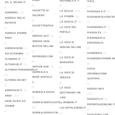
ROMA
REPUBBLICA.IT
SOLE...
AG. IL VELINO.IT
(6)
(6)
(18)
(1)
GAZZETTA DI
LA SICILIA
(108)
RADIOGOLD.IT
(1)
AGENPARL
(31)
SALERNO
LA STAMPA
(6)
RADIONAPOLICENTR
AGENZIA DELLE
(8)
LA SVOLTA.IT
(5)
(7)
ENTRATE
GAZZETTAMATIN
LA VOCE DEL
RADIOROMA.IT
(2)
(1)
(1)
POPOLO
RAGGIX.EU
(16)
AGENZIA STAMPA
GENOVA 24.IT
(1)
(1)
AREA
RAGIONIERI &
GENOVA OGGI
LA VOCE DI
PREVIDENZA
(1)
NOTIZIE ON-LINE
GENOVA ON-LINE
(3)
AGENZIANOVA
(1)
(2)
(2)
RAINEWS24
(1)
AGI ECONOMIA
(1)
GEOSNEWS.COM
LA VOCE DI
RASSEGNASTAMPA.N
ALANEWS.IT
(1)
(4)
MANDURIA
(4)
ALTOADIGE.IT
(1)
GIFFONI HUB
(2)
(2)
RATIO
ALTOMANTOVANONEWS.IT
GIORNALE IL
LA VOCE DI
INFORMAZIONE
(12)
MARE DIGITALE
VENEZIA
QUOTIDIA...
ALTOMOLISE.NET
L...
(1)
(1)
(1)
(1)
LA VOCE
REDIGO.INFO
ANMVIOGGI.IT
(0)
GIORNALE RADIO
QUOTIDIANO ON-
(105)
ANSA
(311)
(4)
LINE
REGGIOTV.IT
(2)
ANSA AOSTA AG.
GIORNALEINFOCASTELLIROMANI.IT
(2)
REPORTAGEONLINE.I
STAMPA
(45)
LACAPITALENEWS.IT
(2)
(1)
GIORNALERADIO.FM
(1)
REQUADRO.COM