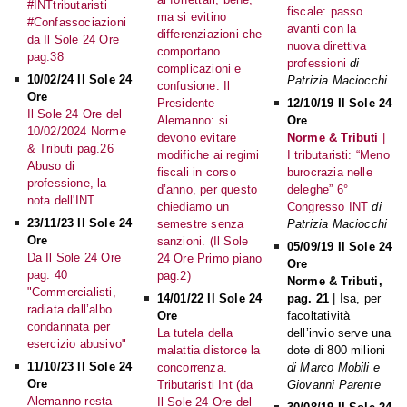
#INTtributaristi
fiscale: passo
ma si evitino
#Confassociazioni
avanti con la
differenziazioni che
da Il Sole 24 Ore
nuova direttiva
comportano
pag.38
professioni
di
complicazioni e
10/02/24 Il Sole 24
Patrizia Maciocchi
confusione. Il
Ore
Presidente
12/10/19 Il Sole 24
Il Sole 24 Ore del
Alemanno: si
Ore
10/02/2024 Norme
devono evitare
Norme & Tributi
|
& Tributi pag.26
modifiche ai regimi
I tributaristi: “Meno
Abuso di
fiscali in corso
burocrazia nelle
professione, la
d’anno, per questo
deleghe” 6°
nota dell'INT
chiediamo un
Congresso INT
di
23/11/23 Il Sole 24
semestre senza
Patrizia Maciocchi
Ore
sanzioni. (Il Sole
05/09/19 Il Sole 24
Da Il Sole 24 Ore
24 Ore Primo piano
Ore
pag. 40
pag.2)
Norme & Tributi,
"Commercialisti,
14/01/22 Il Sole 24
pag. 21
| Isa, per
radiata dall’albo
Ore
facoltatività
condannata per
La tutela della
dell’invio serve una
esercizio abusivo"
malattia distorce la
dote di 800 milioni
11/10/23 Il Sole 24
concorrenza.
di Marco Mobili e
Ore
Tributaristi Int (da
Giovanni Parente
Alemanno resta
Il Sole 24 Ore del