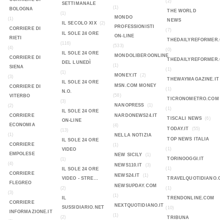
(2)
SETTIMANALE
(1)
BOLOGNA
THE WORLD
(1)
MONDO
(1)
NEWS
IL SECOLO XIX
(2)
PROFESSIONISTI
CORRIERE DI
(7)
IL SOLE 24 ORE
ON-LINE
RIETI
THEDAILYREFORMER
(116)
(533)
(4)
(0)
IL SOLE 24 ORE
MONDOLIBEROONLINE
CORRIERE DI
THEDAILYREFORMER
DEL LUNEDÌ
(1)
SIENA
(1)
(1)
MONEY.IT
(2)
(3)
THEWAYMAGAZINE.IT
IL SOLE 24 ORE
MSN.COM MONEY
CORRIERE DI
(1)
N.O.
(58)
VITERBO
TICRONOMETRO.COM
(3)
NANOPRESS
(1)
(2)
(1)
IL SOLE 24 ORE
CORRIERE
NARDONEWS24.IT
TISCALI NEWS
(6)
ON-LINE
ECONOMIA
(4)
TODAY.IT
(55)
(13)
(1)
NELLA NOTIZIA
TOP NEWS ITALIA
IL SOLE 24 ORE
CORRIERE
(1)
(1)
VIDEO
EMPOLESE
NEW SICILY
(1)
TORINOOGGI.IT
(1)
(4)
NEWS110.IT
(3)
(1)
IL SOLE 24 ORE
CORRIERE
NEWS24.IT
(1)
VIDEO - STRE...
TRAVELQUOTIDIANO.
FLEGREO
NEWSUPDAY.COM
(2)
(1)
(3)
(1)
IL
TRENDONLINE.COM
CORRIERE
NEXTQUOTIDIANO.IT
SUSSIDIARIO.NET
(10)
INFORMAZIONE.IT
(1)
(2)
TRIBUNA