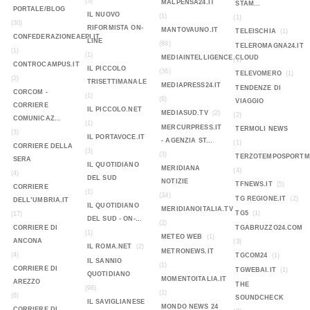
(3)
MALPENSA24.IT
STAM...
PORTALE/BLOG
IL NUOVO
(1)
(1)
(30)
RIFORMISTA ON-
MANTOVAUNO.IT
TELEISCHIA
(1)
CONFEDERAZIONEAEPI.IT
LINE
(89)
TELEROMAGNA24.IT
(1)
(1)
MEDIAINTELLIGENCE.CLOUD
(1)
CONTROCAMPUS.IT
IL PICCOLO
(36)
TELEVOMERO
(1)
(2)
TRISETTIMANALE
MEDIAPRESS24.IT
TENDENZE DI
CORCOM -
(1)
(6)
VIAGGIO
CORRIERE
IL PICCOLO.NET
MEDIASUD.TV
(2)
(2)
COMUNICAZ...
(1)
MERCURPRESS.IT
TERMOLI NEWS
(3)
IL PORTAVOCE.IT
- AGENZIA ST...
(1)
CORRIERE DELLA
(3)
(3)
TERZOTEMPOSPORTMA
SERA
IL QUOTIDIANO
MERIDIANA
(4)
(4)
DEL SUD
NOTIZIE
TFNEWS.IT
(5)
CORRIERE
(1)
(34)
TG REGIONE.IT
(2)
DELL’UMBRIA.IT
IL QUOTIDIANO
MERIDIANOITALIA.TV
TG5
(1)
(17)
DEL SUD - ON-...
(2)
CORRIERE DI
TGABRUZZO24.COM
(1)
METEO WEB
(1)
ANCONA
(3)
IL ROMA.NET
(2)
METRONEWS.IT
(4)
TGCOM24
(1)
IL SANNIO
(1)
CORRIERE DI
TGWEBAI.IT
(1)
QUOTIDIANO
MOMENTOITALIA.IT
AREZZO
THE
(98)
(1)
(6)
SOUNDCHECK
IL SAVIGLIANESE
MONDO NEWS 24
CORRIERE DI