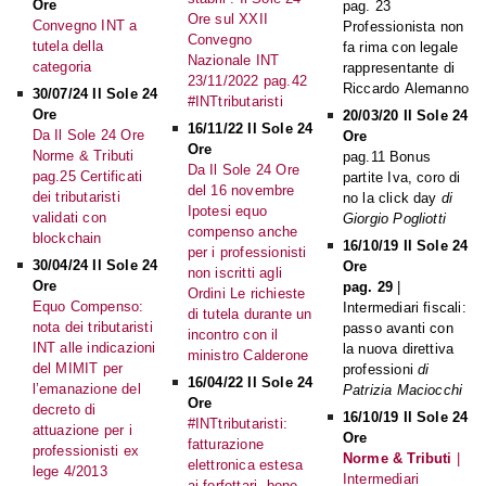
Ore
pag. 23
Ore sul XXII
Convegno INT a
Professionista non
Convegno
tutela della
fa rima con legale
Nazionale INT
categoria
rappresentante di
23/11/2022 pag.42
Riccardo Alemanno
30/07/24 Il Sole 24
#INTtributaristi
Ore
20/03/20 Il Sole 24
16/11/22 Il Sole 24
Da Il Sole 24 Ore
Ore
Ore
Norme & Tributi
pag.11 Bonus
Da Il Sole 24 Ore
pag.25 Certificati
partite Iva, coro di
del 16 novembre
dei tributaristi
no la click day
di
Ipotesi equo
validati con
Giorgio Pogliotti
compenso anche
blockchain
16/10/19 Il Sole 24
per i professionisti
30/04/24 Il Sole 24
Ore
non iscritti agli
Ore
pag. 29
|
Ordini Le richieste
Equo Compenso:
Intermediari fiscali:
di tutela durante un
nota dei tributaristi
passo avanti con
incontro con il
INT alle indicazioni
la nuova direttiva
ministro Calderone
del MIMIT per
professioni
di
16/04/22 Il Sole 24
l’emanazione del
Patrizia Maciocchi
Ore
decreto di
16/10/19 Il Sole 24
#INTtributaristi:
attuazione per i
Ore
fatturazione
professionisti ex
Norme & Tributi
|
elettronica estesa
lege 4/2013
Intermediari
ai forfettari, bene,