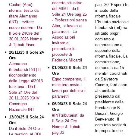
decreto attuativo
Cuchel (Anc):
pag. 30 ”Esperti Int
del MIMIT da Il
riforma, testo da
in aiuto della
Sole 24 Ore pag.25
rifare Alemanno
riforma fiscale
- Professioni senza
(INT) : evitare
L’Istituto nazionale
Albo, si lavora ai
nuove riserve - Da
tributaristi (Int) ha
parametri - Le
Il Sole 24Ore del
istituito propri
Associazioni
30.01.2026 Norme
comitato e
invitate a
& Tributi Fisco
commissione a
presentare le
supporto della
20/11/25 Il Sole 24
proposte di
riforma fiscale. La
Ore
Federica Micardi
commissione,
Alemanno
01/08/23 Il Sole 24
composta da 15
(tributaristi INT) Il
Ore
membri coordinati
riconoscimento
Equo compenso, il
da Salvatore
della Legge 4/2013
ministero avvia i
Cuomo, farà capo
funziona - Da Il
lavori per definire i
al comitato
Sole 24 Ore del
parametri
presieduto dal
20.11.2025 XXIV
presidente della
Convegno
06/06/23 Il Sole 24
Fondazione B.
Nazionale INT
Ore
Buozzi, Giorgio
#INTtributaristi da
13/09/25 Il Sole 24
Benvenuto. Il
Il Sole 24 Ore
Ore
comitato vaglierà
Norme & Tributi
Da il Sole 24 Ore -
le proposte che
pag.33
Le reazioni al DDL