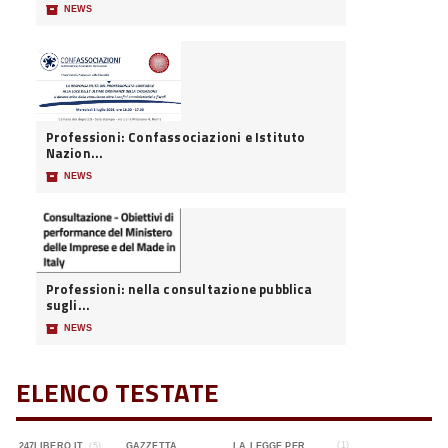
📦
NEWS
Professioni: Confassociazioni e Istituto
Nazion...
📦
NEWS
Professioni: nella consultazione pubblica
sugli...
📦
NEWS
ELENCO TESTATE
(1)
247LIBERO.IT
(5)
GAZZETTA
LA LEGGE PER