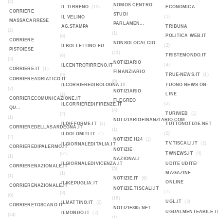
(2)
NOMOS CENTRO
IL TIRRENO
(10)
ECONOMICA
CORRIERE
STUDI
(1)
IL VELINO
MASSACARRESE
PARLAMEN...
AG.STAMPA
TRIBUNA
(2)
(1)
POLITICA WEB.IT
(6)
CORRIERE
NONSOLOCALCIO
(2)
ILBOLLETTINO.EU
PISTOIESE
(23)
TRISTEMONDO.IT
(6)
(5)
NOTIZIARIO
(4)
ILCENTROTIRRENO.IT
CORRIERE.IT
(1)
FINANZIARIO
TRUE-NEWS.IT
(1)
(9)
CORRIEREADRIATICO.IT
(0)
ILCORRIEREDIBOLOGNA.IT
TUONO NEWS ON-
(2)
NOTIZIARIO
LINE
(2)
CORRIERECOMUNICAZIONE.IT
FLEGREO
(2)
ILCORRIEREDIFIRENZE.IT
QU...
(4)
TURIWEB
(1)
(2)
(1)
NOTIZIARIOFINANZIARIO.COM
ILDIFFORME.IT
(4)
TUTTONOTIZIE.NET
CORRIEREDELLASARDEGNA.IT
(1)
(0)
ILDOLOMITI.IT
(1)
(2)
NOTIZIE H24
(1)
TV.TISCALI.IT
(1)
ILGIORNALEDITALIA.IT
CORRIEREDIPALERMO.IT
NOTIZIE
TWNEWS.IT
(4)
(51)
(1)
NAZIONALI
ILGIORNALEDIVICENZA.IT
UDITE UDITE!
CORRIERENAZIONALE.IT
(5)
MAGAZINE
(1)
(1)
NOTIZIE.IT
(9)
ONLINE
ILIKEPUGLIA.IT
CORRIERENAZIONALE.IT
NOTIZIE.TISCALI.IT
(1)
(3)
(0)
(18)
UGL.IT
(3)
ILMATTINO.IT
(2)
CORRIERETOSCANO.IT
NOTIZIE365.NET
UGUALMENTEABILE.I
ILMONDO.IT
(2)
(44)
(1)