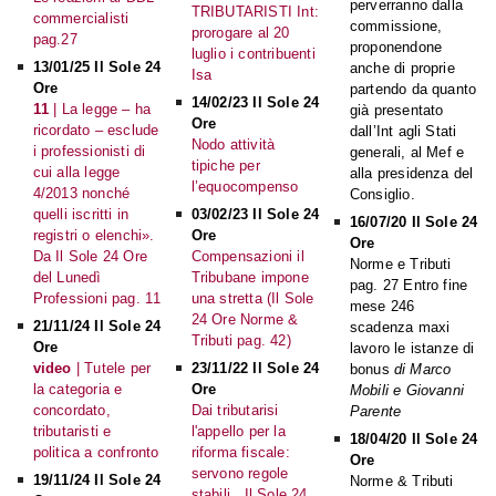
perverranno dalla
TRIBUTARISTI Int:
commercialisti
commissione,
prorogare al 20
pag.27
proponendone
luglio i contribuenti
13/01/25 Il Sole 24
anche di proprie
Isa
Ore
partendo da quanto
14/02/23 Il Sole 24
11
| La legge – ha
già presentato
Ore
ricordato – esclude
dall’Int agli Stati
Nodo attività
i professionisti di
generali, al Mef e
tipiche per
cui alla legge
alla presidenza del
l’equocompenso
4/2013 nonché
Consiglio.
quelli iscritti in
03/02/23 Il Sole 24
16/07/20 Il Sole 24
registri o elenchi».
Ore
Ore
Da Il Sole 24 Ore
Compensazioni il
Norme e Tributi
del Lunedì
Tribubane impone
pag. 27 Entro fine
Professioni pag. 11
una stretta (Il Sole
mese 246
24 Ore Norme &
21/11/24 Il Sole 24
scadenza maxi
Tributi pag. 42)
Ore
lavoro le istanze di
video
| Tutele per
23/11/22 Il Sole 24
bonus
di Marco
la categoria e
Ore
Mobili e Giovanni
concordato,
Dai tributarisi
Parente
tributaristi e
l'appello per la
18/04/20 Il Sole 24
politica a confronto
riforma fiscale:
Ore
servono regole
19/11/24 Il Sole 24
Norme & Tributi
stabili . Il Sole 24