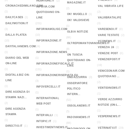
(2)
V-NEWS.IT
(4)
IN20RIGHE.IT
(2)
MAGAZINE.IT
CRONACHEDIMILANO.COM
VAL VIBRATA LIFE
INFOIVA.COM
(2)
(1)
(2)
QUOTIDIANO ON-
OK! MUGELLO
(1)
DAILYCASES
(1)
LINE
VALVIBRATALIFE
OK! VALDISIEVE
DAILYMOTION.IT
(231)
(0)
(1)
(3)
INFORMAMOLISE.COM
VARESENOI.IT
(0)
OLBIA NOTIZIE
DALLA PLATEA
(10)
VARIE TESTATE
(2)
(88)
(10)
INFORMAZIONE.IT
VCONEWS.IT
(1)
OLTREPOMANTOVANONEWS.IT
DAYITALIANEWS.COM
(24)
VENEZIA 24
(2)
(8)
(1)
INFORMAZIONE.NEWS
VENEZIE POST
(0)
ON TUSCIA
DIARIO DEL WEB
(1)
VENEZIEPOST.IT
QUOTIDIANO ON-
ON-LINE
INFORMAZIONEFISCALE.IT
(19)
LINE
(1)
(131)
VENICEONAIR.COM
(1)
DIGITAL4.BIZ ON-
INFORMAZIONERISERVATA.EU
QUOTIDIANO ...
ONDAZZURRA
(3)
LINE
(3)
(2)
OSSERVATORE
(1)
INFOVERCELLI.IT
VENTIDINEWS.IT
POLITICO
DIRE AGENZIA DI
(1)
(1)
INTERN...
STAMPA NAZI...
INTERNATIONAL
VERDE AZZURRO
(52)
(2)
WEB POST
NOTIZIE (ON-L...
OSSOLANEWS.IT
DIRE AGENZIA
(1)
(1)
(5)
STAMPA
INTERVALLI
(1)
VESPERNEWS.IT
PADOVANEWS.IT
(1)
INTOPIC.IT
(1)
(1)
(68)
DIRECTIO.IT
(1)
INVESTIMENTINEWS.IT
VETRINATV.IT
(29)
PADOVAOGGI ON