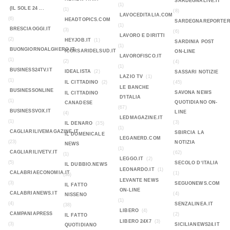
SARDEGNALIVE.IT
(1)
(IL SOLE 24 ...
(1)
(8)
LAVOCEDITALIA.COM
(6)
HEADTOPICS.COM
SARDEGNAREPORTER
(1)
BRESCIAOGGI.IT
(3)
(6)
LAVORO E DIRITTI
(2)
HEYJOB.IT
(1)
SARDINIA POST
(1)
BUONGIORNOALGHERO.IT
ICORSARIDELSUD.IT
ON-LINE
LAVOROFISCO.IT
(1)
(2)
(4)
(1)
BUSINESS24TV.IT
IDEALISTA
(2)
SASSARI NOTIZIE
LAZIO TV
(1)
(1)
IL CITTADINO
(2)
(45)
LE BANCHE
BUSINESSONLINE
SAVONA NEWS
IL CITTADINO
D'ITALIA
(1)
QUOTIDIANO ON-
CANADESE
(67)
BUSINESSVOX.IT
LINE
(4)
LEDMAGAZINE.IT
(1)
(3)
IL DENARO
(35)
(1)
CAGLIARILIVEMAGAZINE.IT
SBIRCIA LA
IL DOMENICALE
LEGANERD.COM
(23)
NOTIZIA
NEWS
(1)
CAGLIARILIVETV.IT
(62)
(1)
LEGGO.IT
(2)
(5)
SECOLO D‘ITALIA
IL DUBBIO.NEWS
LEONARDO.IT
(1)
CALABRIAECONOMIA.IT
(1)
(36)
LEVANTE NEWS
(3)
SEGUONEWS.COM
IL FATTO
ON-LINE
CALABRIANEWS.IT
(4)
NISSENO
(1)
(4)
SENZALINEA.IT
(38)
LIBERO
(4)
CAMPANIAPRESS
(2)
IL FATTO
LIBERO 24X7
(3)
(3)
SICILIANEWS24.IT
QUOTIDIANO