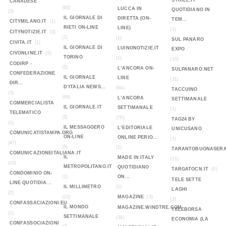
STRILL.IT
CANADESE
(60)
LUCCA IN
QUOTIDIANO IN
(3)
IL GIORNALE DI
DIRETTA (ON-
TEM...
CITYMILANO.IT
(1)
RIETI ON-LINE
LINE)
(1)
CITYNOTIZIE.IT
(3)
(1)
(1)
SUL PANARO
CIVITA.IT
(1)
IL GIORNALE DI
LUINONOTIZIE.IT
EXPO
CIVONLINE.IT
(6)
TORINO
(1)
(10)
CODIRP -
(5)
L’ANCORA ON-
SULPANARO.NET
CONFEDERAZIONE
IL GIORNALE
LINE
(31)
DIR...
D’ITALIA NEWS...
(64)
TACCUINO
(3)
(68)
L’ANCORA
SETTIMANALE
COMMERCIALISTA
IL GIORNALE.IT
SETTIMANALE
(1)
TELEMATICO
(3)
(76)
TAG24 BY
(1)
IL MESSAGGERO
L’EDITORIALE
UNICUSANO
COMUNICATISTAMPA.ORG
ON-LINE
ONLINE PERIO...
(1)
(47)
(5)
(1)
TARANTOBUONASERA
COMUNICAZIONEITALIANA.IT
IL
MADE IN ITALY
(21)
(10)
METROPOLITANO.IT
QUOTIDIANO
TARGATOCN.IT
(0)
CONDOMINIO ON-
(1)
ON...
TELE SETTE
LINE QUOTIDIA...
IL MILLIMETRO
(1)
LAGHI
(2)
(22)
MAGAZINE
(3)
(2)
CONFASSACIAZIONI.EU
IL MONDO
MAGAZINE.WINDTRE.COM
TELEBORSA
(1)
SETTIMANALE
(34)
ECONOMIA (LA
CONFASSOCIAZIONI