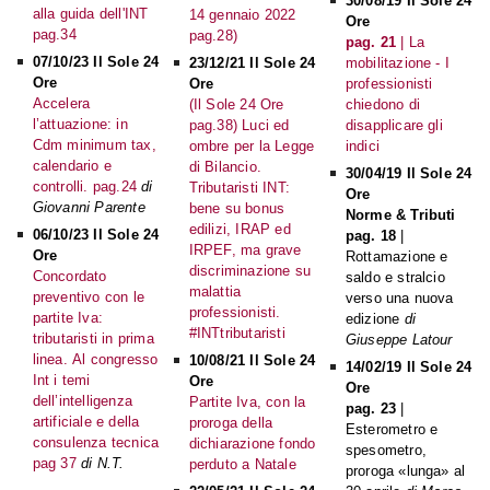
30/08/19 Il Sole 24
alla guida dell'INT
14 gennaio 2022
Ore
pag.34
pag.28)
pag. 21
| La
07/10/23 Il Sole 24
23/12/21 Il Sole 24
mobilitazione - I
Ore
Ore
professionisti
Accelera
(Il Sole 24 Ore
chiedono di
l’attuazione: in
pag.38) Luci ed
disapplicare gli
Cdm minimum tax,
ombre per la Legge
indici
calendario e
di Bilancio.
30/04/19 Il Sole 24
controlli. pag.24
di
Tributaristi INT:
Ore
Giovanni Parente
bene su bonus
Norme & Tributi
edilizi, IRAP ed
06/10/23 Il Sole 24
pag. 18
|
IRPEF, ma grave
Ore
Rottamazione e
discriminazione su
Concordato
saldo e stralcio
malattia
preventivo con le
verso una nuova
professionisti.
partite Iva:
edizione
di
#INTtributaristi
tributaristi in prima
Giuseppe Latour
linea. Al congresso
10/08/21 Il Sole 24
14/02/19 Il Sole 24
Int i temi
Ore
Ore
dell’intelligenza
Partite Iva, con la
pag. 23
|
artificiale e della
proroga della
Esterometro e
consulenza tecnica
dichiarazione fondo
spesometro,
pag 37
di N.T.
perduto a Natale
proroga «lunga» al