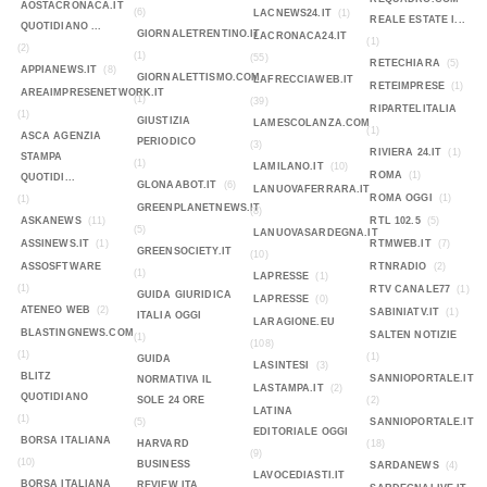
AOSTACRONACA.IT
(6)
LACNEWS24.IT
(1)
REALE ESTATE I...
QUOTIDIANO ...
GIORNALETRENTINO.IT
LACRONACA24.IT
(1)
(2)
(1)
(55)
RETECHIARA
(5)
APPIANEWS.IT
(8)
GIORNALETTISMO.COM
LAFRECCIAWEB.IT
RETEIMPRESE
(1)
AREAIMPRESENETWORK.IT
(1)
(39)
RIPARTELITALIA
(1)
GIUSTIZIA
LAMESCOLANZA.COM
(1)
ASCA AGENZIA
PERIODICO
(3)
RIVIERA 24.IT
(1)
STAMPA
(1)
LAMILANO.IT
(10)
ROMA
(1)
QUOTIDI...
GLONAABOT.IT
(6)
LANUOVAFERRARA.IT
ROMA OGGI
(1)
(1)
GREENPLANETNEWS.IT
(8)
ASKANEWS
(11)
RTL 102.5
(5)
(5)
LANUOVASARDEGNA.IT
ASSINEWS.IT
(1)
RTMWEB.IT
(7)
GREENSOCIETY.IT
(10)
ASSOSFTWARE
RTNRADIO
(2)
(1)
LAPRESSE
(1)
(1)
RTV CANALE77
(1)
GUIDA GIURIDICA
LAPRESSE
(0)
ATENEO WEB
(2)
SABINIATV.IT
(1)
ITALIA OGGI
LARAGIONE.EU
BLASTINGNEWS.COM
SALTEN NOTIZIE
(1)
(108)
(1)
(1)
GUIDA
LASINTESI
(3)
BLITZ
SANNIOPORTALE.IT
NORMATIVA IL
LASTAMPA.IT
(2)
QUOTIDIANO
SOLE 24 ORE
(2)
LATINA
(1)
(5)
SANNIOPORTALE.IT
EDITORIALE OGGI
BORSA ITALIANA
HARVARD
(18)
(9)
(10)
BUSINESS
SARDANEWS
(4)
LAVOCEDIASTI.IT
BORSA ITALIANA
REVIEW ITA...