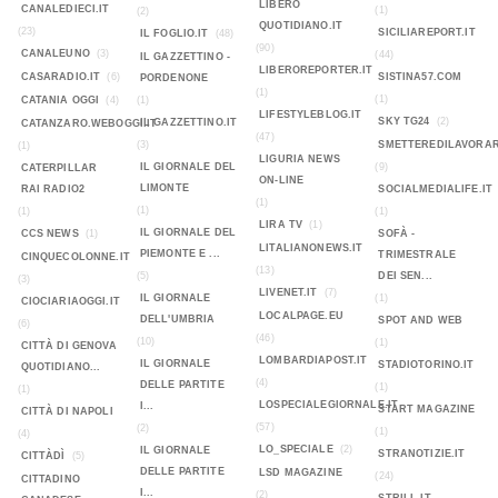
LIBERO
CANALEDIECI.IT
(1)
(2)
QUOTIDIANO.IT
(23)
SICILIAREPORT.IT
IL FOGLIO.IT
(48)
(90)
CANALEUNO
(3)
(44)
IL GAZZETTINO -
LIBEROREPORTER.IT
CASARADIO.IT
(6)
SISTINA57.COM
PORDENONE
(1)
(1)
CATANIA OGGI
(4)
(1)
LIFESTYLEBLOG.IT
SKY TG24
(2)
IL GAZZETTINO.IT
CATANZARO.WEBOGGI.IT
(47)
(3)
SMETTEREDILAVORAR
(1)
LIGURIA NEWS
IL GIORNALE DEL
(9)
CATERPILLAR
ON-LINE
LIMONTE
RAI RADIO2
SOCIALMEDIALIFE.IT
(1)
(1)
(1)
(1)
LIRA TV
(1)
IL GIORNALE DEL
CCS NEWS
(1)
SOFÀ -
LITALIANONEWS.IT
PIEMONTE E ...
TRIMESTRALE
CINQUECOLONNE.IT
(13)
(5)
DEI SEN...
(3)
LIVENET.IT
(7)
IL GIORNALE
(1)
CIOCIARIAOGGI.IT
LOCALPAGE.EU
DELL'UMBRIA
SPOT AND WEB
(6)
(46)
(10)
(1)
CITTÀ DI GENOVA
LOMBARDIAPOST.IT
IL GIORNALE
STADIOTORINO.IT
QUOTIDIANO...
(4)
DELLE PARTITE
(1)
(1)
LOSPECIALEGIORNALE.IT
I...
START MAGAZINE
CITTÀ DI NAPOLI
(57)
(2)
(1)
(4)
LO_SPECIALE
(2)
IL GIORNALE
STRANOTIZIE.IT
CITTÀDÌ
(5)
DELLE PARTITE
LSD MAGAZINE
(24)
CITTADINO
I...
(2)