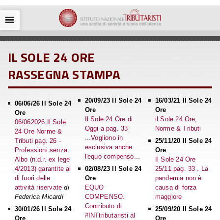
☰
IL SOLE 24 ORE
RASSEGNA STAMPA
20/09/23 Il Sole 24
16/03/21 Il Sole 24
06/06/26 Il Sole 24
Ore
Ore
Ore
Il Sole 24 Ore di
il Sole 24 Ore,
06/062026 Il Sole
Oggi a pag. 33
Norme & Tributi
24 Ore Norme &
...Vogliono in
Tributi pag. 26 -
25/11/20 Il Sole 24
esclusiva anche
Professioni senza
Ore
l'equo compenso...
Albo (n.d.r. ex lege
Il Sole 24 Ore
4/2013) garantite al
02/08/23 Il Sole 24
25/11 pag. 33 . La
di fuori delle
Ore
pandemia non è
attività riservate
di
EQUO
causa di forza
Federica Micardi
COMPENSO.
maggiore
Contributo di
30/01/26 Il Sole 24
25/09/20 Il Sole 24
#INTtributaristi al
Ore
Ore