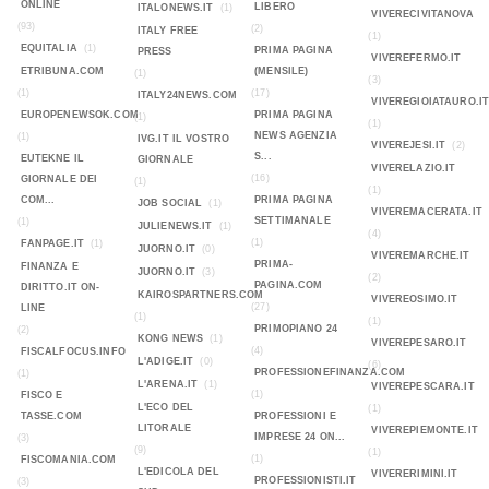
ONLINE
LIBERO
ITALONEWS.IT
(1)
VIVERECIVITANOVA
(93)
(2)
ITALY FREE
(1)
EQUITALIA
(1)
PRIMA PAGINA
PRESS
VIVEREFERMO.IT
ETRIBUNA.COM
(MENSILE)
(1)
(3)
(1)
(17)
ITALY24NEWS.COM
VIVEREGIOIATAURO.I
EUROPENEWSOK.COM
PRIMA PAGINA
(1)
(1)
NEWS AGENZIA
(1)
IVG.IT IL VOSTRO
VIVEREJESI.IT
(2)
S...
EUTEKNE IL
GIORNALE
VIVERELAZIO.IT
(16)
GIORNALE DEI
(1)
(1)
COM...
PRIMA PAGINA
JOB SOCIAL
(1)
VIVEREMACERATA.IT
SETTIMANALE
(1)
JULIENEWS.IT
(1)
(4)
(1)
FANPAGE.IT
(1)
JUORNO.IT
(0)
VIVEREMARCHE.IT
PRIMA-
FINANZA E
JUORNO.IT
(3)
(2)
PAGINA.COM
DIRITTO.IT ON-
KAIROSPARTNERS.COM
VIVEREOSIMO.IT
(27)
LINE
(1)
(1)
PRIMOPIANO 24
(2)
KONG NEWS
(1)
VIVEREPESARO.IT
(4)
FISCALFOCUS.INFO
L'ADIGE.IT
(0)
(6)
PROFESSIONEFINANZA.COM
(1)
L'ARENA.IT
(1)
VIVEREPESCARA.IT
(1)
FISCO E
L'ECO DEL
(1)
TASSE.COM
PROFESSIONI E
LITORALE
VIVEREPIEMONTE.IT
IMPRESE 24 ON...
(3)
(9)
(1)
(1)
FISCOMANIA.COM
L'EDICOLA DEL
VIVERERIMINI.IT
PROFESSIONISTI.IT
(3)