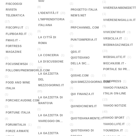
SUD
(1)
(1)
FISCOOGGI
(8)
VIVERESANBENEDETT
RIVISTA
PROGETTO ITALIA
L'IDENTITÀ.IT
(20)
(1)
TELEMATICA
NEWS.NET
L'IMPRENDITORIA
VIVERESENIGALLIA.IT
(17)
(1)
ITALIANA
(5)
FISCOPIU.IT
(2)
PRPCHANNEL.COM
(9)
VIVICENTRO.IT
(3)
(7)
FLIPBOARD.IT
(1)
LA CITTÀ DI
VRSICILIA.IT
(1)
PUNTOIMPERIA.IT
FMAG.IT -
ROMA
WEBMAGAZINE24.IT
(1)
FORTRESS
(3)
(23)
MAGAZINE
QDS.IT
LA CONCERIA
(1)
WEBSALUTE.IT
(1)
QUOTIDIANO
(7)
LA DISCUSSIONE
DELLA SIC...
WECANJOB.IT -
FOCUSNEWS24
(1)
(93)
PORTALE SU PR...
(5)
FOLLOWUPNEWSWORLD.COM
LA GAZZETTA
(1)
QOSHE.COM
(1)
(1)
DEL
WINDPRESS
(1)
QUASIMEZZOGIORNO.COM
FOOD AND WINE
MEZZOGIORNO.IT
YAHOO FINANZA
(3)
ITALIA
(65)
ITALIA ON-LINE
QUI FINANZA.IT
(1)
LA GAZZETTA DI
(13)
(1)
FORCHECAUDINE.COM
MANTOVA
YAHOO NOTIZIE
QUINDICINEWS.IT
(3)
(1)
(40)
(3)
FORTUNE ITALIA
LA GAZZETTA DI
YAHOO SPORT
(7)
QUOTIDIANAMENTE.IT
(4)
VIAREGGIO ON...
YAHOO.LIFE.IT
(2)
(1)
FORUMITALIA
(1)
(1)
QUOTIDIANO DI
YOUMEDIA.IT
(1)
FORZE ARMATE
LA GAZZETTA