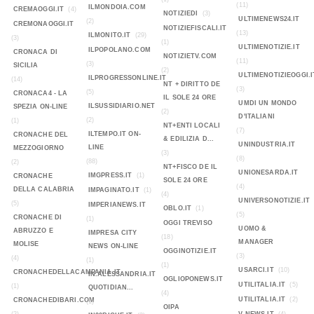
(11)
ILMONDOIA.COM
CREMAOGGI.IT
(4)
NOTIZIEDI
(3)
ULTIMENEWS24.IT
(2)
CREMONAOGGI.IT
NOTIZIEFISCALI.IT
(13)
ILMONITO.IT
(29)
(3)
(1)
ULTIMENOTIZIE.IT
ILPOPOLANO.COM
CRONACA DI
NOTIZIETV.COM
(11)
(3)
SICILIA
(2)
ULTIMENOTIZIEOGGI.I
ILPROGRESSONLINE.IT
(14)
NT + DIRITTO DE
(3)
(5)
CRONACA4 - LA
IL SOLE 24 ORE
UMDI UN MONDO
ILSUSSIDIARIO.NET
SPEZIA ON-LINE
(2)
D'ITALIANI
(2)
(1)
NT+ENTI LOCALI
(7)
ILTEMPO.IT ON-
CRONACHE DEL
& EDILIZIA D...
UNINDUSTRIA.IT
LINE
MEZZOGIORNO
(3)
(8)
(88)
(2)
NT+FISCO DE IL
UNIONESARDA.IT
IMGPRESS.IT
(1)
CRONACHE
SOLE 24 ORE
(4)
DELLA CALABRIA
IMPAGINATO.IT
(1)
(4)
UNIVERSONOTIZIE.IT
(5)
IMPERIANEWS.IT
OBLO.IT
(1)
(5)
CRONACHE DI
(1)
OGGI TREVISO
UOMO &
ABRUZZO E
IMPRESA CITY
(18)
MANAGER
MOLISE
NEWS ON-LINE
OGGINOTIZIE.IT
(3)
(4)
(1)
(1)
USARCI.IT
(10)
CRONACHEDELLACAMPANIA.IT
IN.ALESSANDRIA.IT
OGLIOPONEWS.IT
UTILITALIA.IT
(5)
(1)
QUOTIDIAN...
(4)
UTILITALIA.IT
(2)
CRONACHEDIBARI.COM
(1)
OIPA