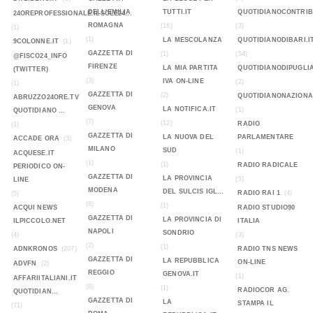
DELL'EMILIA
TUTTI.IT
QUOTIDIANOCONTRIB
24OREPROFESSIONALE.ILSOLE24...
ROMAGNA
(16)
(3)
(1)
(1)
LA MESCOLANZA
QUOTIDIANODIBARI.I
9COLONNE.IT
(1)
GAZZETTA DI
(1)
(54)
@FISCO24_INFO
FIRENZE
LA MIA PARTITA
QUOTIDIANODIPUGLIA
(TWITTER)
(3)
IVA ON-LINE
(2)
(1)
GAZZETTA DI
(2)
QUOTIDIANONAZIONA
ABRUZZO24ORE.TV
GENOVA
LA NOTIFICA.IT
(1)
QUOTIDIANO ...
(7)
(12)
RADIO
(1)
GAZZETTA DI
LA NUOVA DEL
PARLAMENTARE
ACCADE ORA
(3)
MILANO
SUD
(1)
ACQUESE.IT
(1)
(1)
RADIO RADICALE
PERIODICO ON-
GAZZETTA DI
LA PROVINCIA
(5)
LINE
MODENA
DEL SULCIS IGL...
RADIO RAI 1
(4)
(5)
(8)
(1)
ACQUI NEWS
RADIO STUDIO90
GAZZETTA DI
LA PROVINCIA DI
ILPICCOLO.NET
ITALIA
NAPOLI
SONDRIO
(4)
(3)
(2)
(1)
ADNKRONOS
(207)
RADIO TNS NEWS
GAZZETTA DI
LA REPUBBLICA
ON-LINE
ADVFN
(2)
REGGIO
GENOVA.IT
(1)
AFFARIITALIANI.IT
(8)
(1)
RADIOCOR AG.
QUOTIDIAN...
GAZZETTA DI
LA
STAMPA IL
(71)