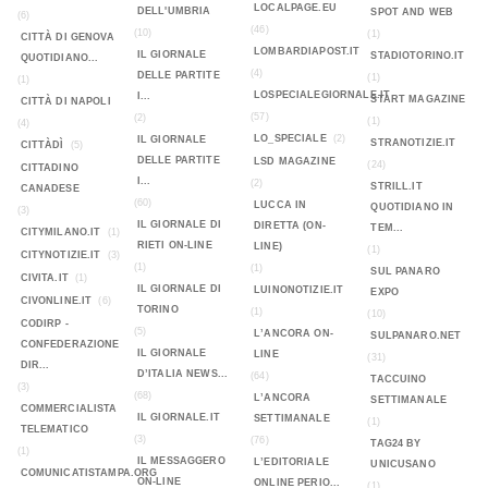
LOCALPAGE.EU
DELL'UMBRIA
SPOT AND WEB
(6)
(46)
(10)
(1)
CITTÀ DI GENOVA
LOMBARDIAPOST.IT
IL GIORNALE
STADIOTORINO.IT
QUOTIDIANO...
(4)
DELLE PARTITE
(1)
(1)
LOSPECIALEGIORNALE.IT
I...
START MAGAZINE
CITTÀ DI NAPOLI
(57)
(2)
(1)
(4)
LO_SPECIALE
(2)
IL GIORNALE
STRANOTIZIE.IT
CITTÀDÌ
(5)
DELLE PARTITE
LSD MAGAZINE
(24)
CITTADINO
I...
(2)
STRILL.IT
CANADESE
(60)
LUCCA IN
QUOTIDIANO IN
(3)
IL GIORNALE DI
DIRETTA (ON-
TEM...
CITYMILANO.IT
(1)
RIETI ON-LINE
LINE)
(1)
CITYNOTIZIE.IT
(3)
(1)
(1)
SUL PANARO
CIVITA.IT
(1)
IL GIORNALE DI
LUINONOTIZIE.IT
EXPO
CIVONLINE.IT
(6)
TORINO
(1)
(10)
CODIRP -
(5)
L’ANCORA ON-
SULPANARO.NET
CONFEDERAZIONE
IL GIORNALE
LINE
(31)
DIR...
D’ITALIA NEWS...
(64)
TACCUINO
(3)
(68)
L’ANCORA
SETTIMANALE
COMMERCIALISTA
IL GIORNALE.IT
SETTIMANALE
(1)
TELEMATICO
(3)
(76)
TAG24 BY
(1)
IL MESSAGGERO
L’EDITORIALE
UNICUSANO
COMUNICATISTAMPA.ORG
ON-LINE
ONLINE PERIO...
(1)