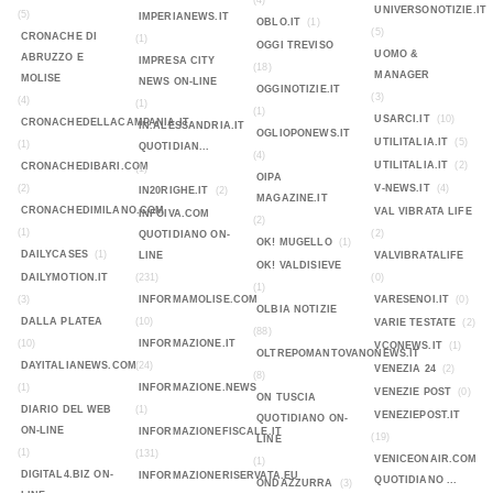
(4)
UNIVERSONOTIZIE.IT
(5)
IMPERIANEWS.IT
OBLO.IT
(1)
(5)
CRONACHE DI
(1)
OGGI TREVISO
UOMO &
ABRUZZO E
IMPRESA CITY
(18)
MANAGER
MOLISE
NEWS ON-LINE
OGGINOTIZIE.IT
(3)
(4)
(1)
(1)
USARCI.IT
(10)
CRONACHEDELLACAMPANIA.IT
IN.ALESSANDRIA.IT
OGLIOPONEWS.IT
UTILITALIA.IT
(5)
(1)
QUOTIDIAN...
(4)
UTILITALIA.IT
(2)
CRONACHEDIBARI.COM
(1)
OIPA
(2)
V-NEWS.IT
(4)
IN20RIGHE.IT
(2)
MAGAZINE.IT
CRONACHEDIMILANO.COM
VAL VIBRATA LIFE
INFOIVA.COM
(2)
(1)
(2)
QUOTIDIANO ON-
OK! MUGELLO
(1)
DAILYCASES
(1)
LINE
VALVIBRATALIFE
OK! VALDISIEVE
DAILYMOTION.IT
(231)
(0)
(1)
(3)
INFORMAMOLISE.COM
VARESENOI.IT
(0)
OLBIA NOTIZIE
DALLA PLATEA
(10)
VARIE TESTATE
(2)
(88)
(10)
INFORMAZIONE.IT
VCONEWS.IT
(1)
OLTREPOMANTOVANONEWS.IT
DAYITALIANEWS.COM
(24)
VENEZIA 24
(2)
(8)
(1)
INFORMAZIONE.NEWS
VENEZIE POST
(0)
ON TUSCIA
DIARIO DEL WEB
(1)
VENEZIEPOST.IT
QUOTIDIANO ON-
ON-LINE
INFORMAZIONEFISCALE.IT
(19)
LINE
(1)
(131)
VENICEONAIR.COM
(1)
DIGITAL4.BIZ ON-
INFORMAZIONERISERVATA.EU
QUOTIDIANO ...
ONDAZZURRA
(3)