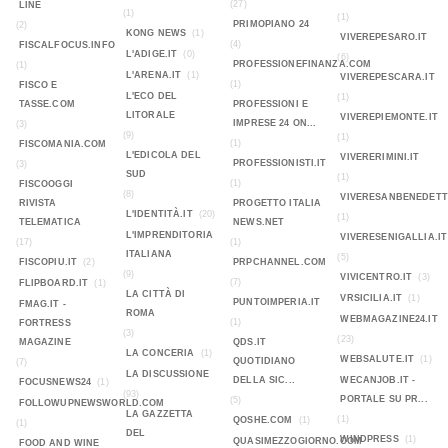
(27)
LINE
(1)
(1)
PRIMOPIANO 24
(2)
KONG NEWS
(1)
VIVEREPESARO.IT
(4)
FISCALFOCUS.INFO
L'ADIGE.IT
(0)
(6)
PROFESSIONEFINANZA.COM
(1)
L'ARENA.IT
(1)
VIVEREPESCARA.IT
(1)
FISCO E
L'ECO DEL
(1)
TASSE.COM
PROFESSIONI E
LITORALE
VIVEREPIEMONTE.IT
IMPRESE 24 ON...
(3)
(9)
(1)
(1)
FISCOMANIA.COM
L'EDICOLA DEL
VIVERERIMINI.IT
PROFESSIONISTI.IT
(3)
SUD
(1)
(1)
FISCOOGGI
(8)
VIVERESANBENEDETT
RIVISTA
PROGETTO ITALIA
L'IDENTITÀ.IT
(20)
(1)
TELEMATICA
NEWS.NET
L'IMPRENDITORIA
VIVERESENIGALLIA.IT
(17)
(1)
ITALIANA
(5)
FISCOPIU.IT
(2)
PRPCHANNEL.COM
(9)
VIVICENTRO.IT
(3)
(7)
FLIPBOARD.IT
(1)
LA CITTÀ DI
VRSICILIA.IT
(1)
PUNTOIMPERIA.IT
FMAG.IT -
ROMA
WEBMAGAZINE24.IT
(1)
FORTRESS
(3)
(23)
MAGAZINE
QDS.IT
LA CONCERIA
(1)
WEBSALUTE.IT
(1)
QUOTIDIANO
(7)
LA DISCUSSIONE
DELLA SIC...
WECANJOB.IT -
FOCUSNEWS24
(1)
(93)
PORTALE SU PR...
(5)
FOLLOWUPNEWSWORLD.COM
LA GAZZETTA
(1)
QOSHE.COM
(1)
(1)
DEL
WINDPRESS
(1)
QUASIMEZZOGIORNO.COM
FOOD AND WINE