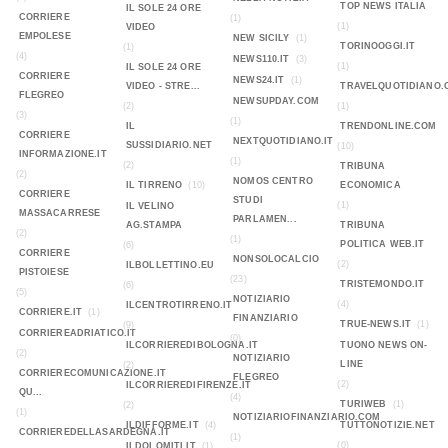
TOP NEWS ITALIA
IL SOLE 24 ORE
CORRIERE
(1)
(1)
VIDEO
EMPOLESE
NEW SICILY
(1)
TORINOOGGI.IT
(1)
(4)
NEWS110.IT
(3)
(1)
IL SOLE 24 ORE
CORRIERE
NEWS24.IT
(1)
VIDEO - STRE...
TRAVELQUOTIDIANO.
FLEGREO
NEWSUPDAY.COM
(2)
(1)
(3)
(1)
IL
TRENDONLINE.COM
CORRIERE
NEXTQUOTIDIANO.IT
SUSSIDIARIO.NET
(10)
INFORMAZIONE.IT
(1)
(2)
TRIBUNA
(2)
NOMOS CENTRO
IL TIRRENO
(10)
ECONOMICA
CORRIERE
STUDI
(1)
IL VELINO
MASSACARRESE
PARLAMEN...
AG.STAMPA
TRIBUNA
(2)
(1)
POLITICA WEB.IT
(6)
CORRIERE
NONSOLOCALCIO
(2)
ILBOLLETTINO.EU
PISTOIESE
(23)
TRISTEMONDO.IT
(6)
(5)
NOTIZIARIO
(4)
ILCENTROTIRRENO.IT
CORRIERE.IT
(1)
FINANZIARIO
TRUE-NEWS.IT
(1)
(9)
CORRIEREADRIATICO.IT
(0)
ILCORRIEREDIBOLOGNA.IT
TUONO NEWS ON-
(2)
NOTIZIARIO
LINE
(2)
CORRIERECOMUNICAZIONE.IT
FLEGREO
(2)
ILCORRIEREDIFIRENZE.IT
QU...
(4)
TURIWEB
(1)
(2)
(1)
NOTIZIARIOFINANZIARIO.COM
ILDIFFORME.IT
(4)
TUTTONOTIZIE.NET
CORRIEREDELLASARDEGNA.IT
(1)
(0)
ILDOLOMITI.IT
(1)