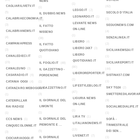
NOTIZIA
NEWS
(1)
CAGLIARILIVETV.IT
(62)
(1)
LEGGO.IT
(2)
(5)
SECOLO D‘ITALIA
IL DUBBIO.NEWS
LEONARDO.IT
(1)
CALABRIAECONOMIA.IT
(1)
(36)
LEVANTE NEWS
(3)
SEGUONEWS.COM
IL FATTO
ON-LINE
CALABRIANEWS.IT
(4)
NISSENO
(1)
(4)
SENZALINEA.IT
(38)
LIBERO
(4)
CAMPANIAPRESS
(2)
IL FATTO
LIBERO 24X7
(3)
(3)
SICILIANEWS24.IT
QUOTIDIANO
LIBERO
CANALEDIECI.IT
(1)
(2)
QUOTIDIANO.IT
(23)
SICILIAREPORT.IT
IL FOGLIO.IT
(48)
(90)
CANALEUNO
(3)
(44)
IL GAZZETTINO -
LIBEROREPORTER.IT
CASARADIO.IT
(6)
SISTINA57.COM
PORDENONE
(1)
(1)
CATANIA OGGI
(4)
(1)
LIFESTYLEBLOG.IT
SKY TG24
(2)
IL GAZZETTINO.IT
CATANZARO.WEBOGGI.IT
(47)
(3)
SMETTEREDILAVORAR
(1)
LIGURIA NEWS
IL GIORNALE DEL
(9)
CATERPILLAR
ON-LINE
LIMONTE
RAI RADIO2
SOCIALMEDIALIFE.IT
(1)
(1)
(1)
(1)
LIRA TV
(1)
IL GIORNALE DEL
CCS NEWS
(1)
SOFÀ -
LITALIANONEWS.IT
PIEMONTE E ...
TRIMESTRALE
CINQUECOLONNE.IT
(13)
(5)
DEI SEN...
(3)
LIVENET.IT
(7)
IL GIORNALE
(1)
CIOCIARIAOGGI.IT