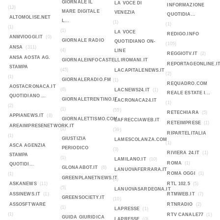
GIORNALE IL
LA VOCE DI
INFORMAZIONE
(12)
MARE DIGITALE
VENEZIA
QUOTIDIA...
ALTOMOLISE.NET
L...
(1)
(1)
(1)
(1)
LA VOCE
REDIGO.INFO
ANMVIOGGI.IT
(0)
GIORNALE RADIO
QUOTIDIANO ON-
(105)
ANSA
(311)
(4)
LINE
REGGIOTV.IT
(2)
ANSA AOSTA AG.
GIORNALEINFOCASTELLIROMANI.IT
(2)
REPORTAGEONLINE.I
STAMPA
(45)
LACAPITALENEWS.IT
(2)
(1)
GIORNALERADIO.FM
(1)
REQUADRO.COM
AOSTACRONACA.IT
(6)
LACNEWS24.IT
(1)
REALE ESTATE I...
QUOTIDIANO ...
GIORNALETRENTINO.IT
LACRONACA24.IT
(1)
(2)
(1)
(55)
RETECHIARA
(5)
APPIANEWS.IT
(8)
GIORNALETTISMO.COM
LAFRECCIAWEB.IT
RETEIMPRESE
(1)
AREAIMPRESENETWORK.IT
(1)
(39)
RIPARTELITALIA
(1)
GIUSTIZIA
LAMESCOLANZA.COM
(1)
ASCA AGENZIA
PERIODICO
(3)
RIVIERA 24.IT
(1)
STAMPA
(1)
LAMILANO.IT
(10)
ROMA
(1)
QUOTIDI...
GLONAABOT.IT
(6)
LANUOVAFERRARA.IT
ROMA OGGI
(1)
(1)
GREENPLANETNEWS.IT
(8)
ASKANEWS
(11)
RTL 102.5
(5)
(5)
LANUOVASARDEGNA.IT
ASSINEWS.IT
(1)
RTMWEB.IT
(7)
GREENSOCIETY.IT
(10)
ASSOSFTWARE
RTNRADIO
(2)
(1)
LAPRESSE
(1)
(1)
RTV CANALE77
(1)
GUIDA GIURIDICA
LAPRESSE
(0)