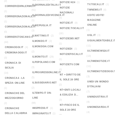
(2)
NOTIZIE H24
(1)
TV.TISCALI.IT
(1)
ILGIORNALEDITALIA.IT
CORRIEREDIPALERMO.IT
NOTIZIE
TWNEWS.IT
(4)
(51)
(1)
NAZIONALI
ILGIORNALEDIVICENZA.IT
UDITE UDITE!
CORRIERENAZIONALE.IT
(5)
MAGAZINE
(1)
(1)
NOTIZIE.IT
(9)
ONLINE
ILIKEPUGLIA.IT
CORRIERENAZIONALE.IT
NOTIZIE.TISCALI.IT
(1)
(3)
(0)
(18)
UGL.IT
(3)
ILMATTINO.IT
(2)
CORRIERETOSCANO.IT
NOTIZIE365.NET
UGUALMENTEABILE.I
ILMONDO.IT
(2)
(44)
(1)
(11)
ILMONDOIA.COM
CREMAOGGI.IT
(4)
NOTIZIEDI
(3)
ULTIMENEWS24.IT
(2)
CREMONAOGGI.IT
NOTIZIEFISCALI.IT
(13)
ILMONITO.IT
(29)
(3)
(1)
ULTIMENOTIZIE.IT
ILPOPOLANO.COM
CRONACA DI
NOTIZIETV.COM
(11)
(3)
SICILIA
(2)
ULTIMENOTIZIEOGGI.I
ILPROGRESSONLINE.IT
(14)
NT + DIRITTO DE
(3)
(5)
CRONACA4 - LA
IL SOLE 24 ORE
UMDI UN MONDO
ILSUSSIDIARIO.NET
SPEZIA ON-LINE
(2)
D'ITALIANI
(2)
(1)
NT+ENTI LOCALI
(7)
ILTEMPO.IT ON-
CRONACHE DEL
& EDILIZIA D...
UNINDUSTRIA.IT
LINE
MEZZOGIORNO
(3)
(8)
(88)
(2)
NT+FISCO DE IL
UNIONESARDA.IT
IMGPRESS.IT
(1)
CRONACHE
SOLE 24 ORE
(4)
DELLA CALABRIA
IMPAGINATO.IT
(1)