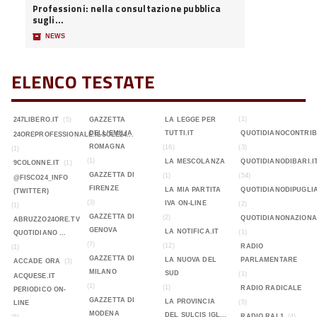
Professioni: nella consultazione pubblica
sugli...
📦
NEWS
ELENCO TESTATE
(1)
247LIBERO.IT
(5)
GAZZETTA
LA LEGGE PER
DELL'EMILIA
TUTTI.IT
QUOTIDIANOCONTRIB
24OREPROFESSIONALE.ILSOLE24...
ROMAGNA
(16)
(3)
(1)
(1)
LA MESCOLANZA
QUOTIDIANODIBARI.I
9COLONNE.IT
(1)
GAZZETTA DI
(1)
(54)
@FISCO24_INFO
FIRENZE
LA MIA PARTITA
QUOTIDIANODIPUGLIA
(TWITTER)
(3)
IVA ON-LINE
(2)
(1)
GAZZETTA DI
(2)
QUOTIDIANONAZIONA
ABRUZZO24ORE.TV
GENOVA
LA NOTIFICA.IT
(1)
QUOTIDIANO ...
(7)
(12)
RADIO
(1)
GAZZETTA DI
LA NUOVA DEL
PARLAMENTARE
ACCADE ORA
(3)
MILANO
SUD
(1)
ACQUESE.IT
(1)
(1)
RADIO RADICALE
PERIODICO ON-
GAZZETTA DI
LA PROVINCIA
(5)
LINE
MODENA
DEL SULCIS IGL...
RADIO RAI 1
(4)