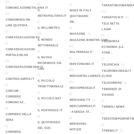
(47)
(5)
(1)
TARANTOBUONASERA
COMUNICAZIONEITALIANA.IT
IL
MADE IN ITALY
(21)
(10)
METROPOLITANO.IT
QUOTIDIANO
TARGATOCN.IT
(0)
CONDOMINIO ON-
(1)
ON...
TELE SETTE
LINE QUOTIDIA...
IL MILLIMETRO
(1)
LAGHI
(2)
(22)
MAGAZINE
(3)
(2)
CONFASSACIAZIONI.EU
IL MONDO
MAGAZINE.WINDTRE.COM
TELEBORSA
(1)
SETTIMANALE
(34)
ECONOMIA (LA
CONFASSOCIAZIONI
(3)
MALPENSA24.IT
STAM...
PORTALE/BLOG
IL NUOVO
(1)
(1)
(30)
RIFORMISTA ON-
MANTOVAUNO.IT
TELEISCHIA
(1)
CONFEDERAZIONEAEPI.IT
LINE
(89)
TELEROMAGNA24.IT
(1)
(1)
MEDIAINTELLIGENCE.CLOUD
(1)
CONTROCAMPUS.IT
IL PICCOLO
(36)
TELEVOMERO
(1)
(2)
TRISETTIMANALE
MEDIAPRESS24.IT
TENDENZE DI
CORCOM -
(1)
(6)
VIAGGIO
CORRIERE
IL PICCOLO.NET
MEDIASUD.TV
(2)
(2)
COMUNICAZ...
(1)
MERCURPRESS.IT
TERMOLI NEWS
(3)
IL PORTAVOCE.IT
- AGENZIA ST...
(1)
CORRIERE DELLA
(3)
(3)
TERZOTEMPOSPORTMA
SERA
IL QUOTIDIANO
MERIDIANA
(4)
(4)
DEL SUD
NOTIZIE
TFNEWS.IT
(5)
CORRIERE