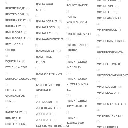
VIVERE FANO
(1)
(9)
ITALIA OGGI
POLICY MAKER
VIVERE SRL
(1)
EDILTECNO,IT
(1)
SETTE
(1)
VIVERE.IT
(23)
EDOTTO.COM
(4)
(7)
PORTA-
VIVEREANCONA.IT
EDUNEWS24.IT
(4)
ITALIA SERA.IT
(2)
PORTESE.COM
(4)
EGNEWS.IT
(1)
ITALIA24.ORG
(1)
(2)
VIVEREASCOLI.IT
EMILIAPOST
(0)
ITALIA26.EU
(1)
PRESSITALIA.NET
(3)
EMILIAPOST.IT
(3)
ITALIAAMBIENTE.IT
(10)
VIVERECAMERINO.IT
ENTI LOCALI
(9)
PRESSREADER -
(5)
ONLINE
LIBERO
ITALONEWS.IT
(1)
VIVERECIVITANOVA
(93)
(2)
ITALY FREE
(1)
EQUITALIA
(1)
PRIMA PAGINA
PRESS
VIVEREFERMO.IT
ETRIBUNA.COM
(MENSILE)
(1)
(3)
(1)
(17)
ITALY24NEWS.COM
VIVEREGIOIATAURO.I
EUROPENEWSOK.COM
PRIMA PAGINA
(1)
(1)
NEWS AGENZIA
(1)
IVG.IT IL VOSTRO
VIVEREJESI.IT
(2)
S...
EUTEKNE IL
GIORNALE
VIVERELAZIO.IT
(16)
GIORNALE DEI
(1)
(1)
COM...
PRIMA PAGINA
JOB SOCIAL
(1)
VIVEREMACERATA.IT
SETTIMANALE
(1)
JULIENEWS.IT
(1)
(4)
(1)
FANPAGE.IT
(1)
JUORNO.IT
(0)
VIVEREMARCHE.IT
PRIMA-
FINANZA E
JUORNO.IT
(3)
(2)
PAGINA.COM
DIRITTO.IT ON-
KAIROSPARTNERS.COM
VIVEREOSIMO.IT