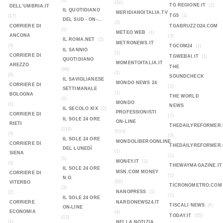
(1)
(34)
TG REGIONE.IT
(2)
DELL’UMBRIA.IT
IL QUOTIDIANO
MERIDIANOITALIA.TV
TG5
(1)
(17)
DEL SUD - ON-...
(2)
CORRIERE DI
TGABRUZZO24.COM
(1)
METEO WEB
(1)
ANCONA
(3)
IL ROMA.NET
(2)
METRONEWS.IT
(4)
TGCOM24
(1)
IL SANNIO
(1)
CORRIERE DI
TGWEBAI.IT
(1)
QUOTIDIANO
MOMENTOITALIA.IT
AREZZO
THE
(98)
(1)
(6)
SOUNDCHECK
IL SAVIGLIANESE
MONDO NEWS 24
CORRIERE DI
(2)
SETTIMANALE
(1)
BOLOGNA
THE WORLD
(1)
MONDO
(1)
NEWS
IL SECOLO XIX
(2)
PROFESSIONISTI
CORRIERE DI
(7)
IL SOLE 24 ORE
ON-LINE
RIETI
THEDAILYREFORMER
(116)
(533)
(4)
(0)
IL SOLE 24 ORE
MONDOLIBEROONLINE
CORRIERE DI
THEDAILYREFORMER
DEL LUNEDÌ
(1)
SIENA
(1)
(1)
MONEY.IT
(2)
(3)
THEWAYMAGAZINE.IT
IL SOLE 24 ORE
MSN.COM MONEY
CORRIERE DI
(1)
N.O.
(58)
VITERBO
TICRONOMETRO.COM
(3)
NANOPRESS
(1)
(2)
(1)
IL SOLE 24 ORE
CORRIERE
NARDONEWS24.IT
TISCALI NEWS
(6)
ON-LINE
ECONOMIA
(4)
TODAY.IT
(55)
(13)
(1)
NELLA NOTIZIA