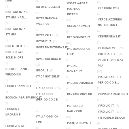
LINE
(3)
(2)
OSSERVATORE
(1)
INFOVERCELLI.IT
VENTIDINEWS.IT
POLITICO
DIRE AGENZIA DI
(1)
(1)
INTERN...
STAMPA NAZI...
INTERNATIONAL
VERDE AZZURRO
(52)
(2)
WEB POST
NOTIZIE (ON-L...
OSSOLANEWS.IT
DIRE AGENZIA
(1)
(1)
(5)
STAMPA
INTERVALLI
(1)
VESPERNEWS.IT
PADOVANEWS.IT
(1)
INTOPIC.IT
(1)
(1)
(68)
DIRECTIO.IT
(1)
INVESTIMENTINEWS.IT
VETRINATV.IT
(29)
PADOVAOGGI ON
DIRITTO 24 IL
(3)
VGLOBALE.IT
(3)
LINE
SOLE 24 ORE
INVESTIREOGGI.IT
(1)
VI PIÙ.IT VICENZA
(1)
(17)
PIÙ
PAGINE
DOSSIER LAZIO -
IPSOA.IT
(6)
MONACI.IT
(48)
PERIODICO
ITACANOTIZIE.IT
(1)
VIAEMILIANET.IT
(1)
(2)
PERIODICO E...
PALERMOMANIA.IT
ECODELSANNIO.IT
ITALIA OGGI
(174)
(2)
(4)
(1)
ITALIA OGGI
VIGNACLARABLOG.IT
PANATHLONCLUB
ECONOMIA&RISPARMIO.IT
(PERIODICO DEI
(1)
(1)
(2)
...
VIRGILIO.IT
(7)
PERIODICO
ECONOMY
(1)
DAILY.COM
VIRGILIO.IT
(13)
MAGAZINE
ITALIA OGGI ON-
(23)
VISTOSULWEB.COM
(14)
LINE
POINTOFNEWS.IT
(0)
ECOSEVEN.NET
(8)
(30)