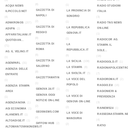
(5)
(8)
(1)
ACQUI NEWS
RADIO STUDIO90
GAZZETTA DI
LA PROVINCIA DI
ILPICCOLO.NET
ITALIA
NAPOLI
SONDRIO
(4)
(3)
(2)
(1)
ADNKRONOS
(207)
RADIO TNS NEWS
GAZZETTA DI
LA REPUBBLICA
ON-LINE
ADVFN
(2)
REGGIO
GENOVA.IT
(1)
AFFARIITALIANI.IT
(8)
(1)
RADIOCOR AG.
QUOTIDIAN...
GAZZETTA DI
LA
STAMPA IL
(71)
ROMA
REPUBBLICA.IT
SOLE...
AG. IL VELINO.IT
(6)
(6)
(18)
(1)
GAZZETTA DI
LA SICILIA
(108)
RADIOGOLD.IT
(1)
AGENPARL
(31)
SALERNO
LA STAMPA
(6)
RADIONAPOLICENTR
AGENZIA DELLE
(8)
LA SVOLTA.IT
(5)
(7)
ENTRATE
GAZZETTAMATIN
LA VOCE DEL
RADIOROMA.IT
(2)
(1)
(1)
POPOLO
RAGGIX.EU
(16)
AGENZIA STAMPA
GENOVA 24.IT
(1)
(1)
AREA
RAGIONIERI &
GENOVA OGGI
LA VOCE DI
PREVIDENZA
(1)
NOTIZIE ON-LINE
GENOVA ON-LINE
(3)
AGENZIANOVA
(1)
(2)
(2)
RAINEWS24
(1)
AGI ECONOMIA
(1)
GEOSNEWS.COM
LA VOCE DI
RASSEGNASTAMPA.N
ALANEWS.IT
(1)
(4)
MANDURIA
(4)
ALTOADIGE.IT
(1)
GIFFONI HUB
(2)
(2)
RATIO
ALTOMANTOVANONEWS.IT