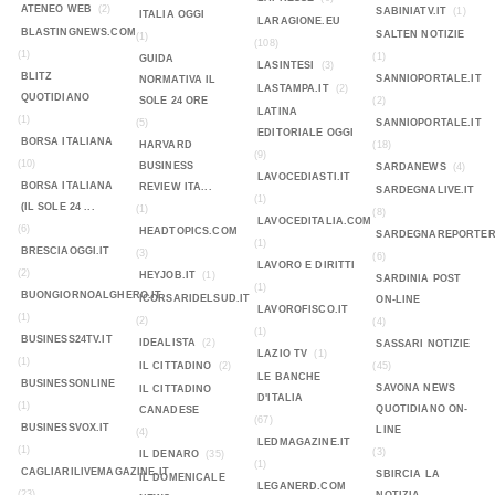
ATENEO WEB
(2)
SABINIATV.IT
(1)
ITALIA OGGI
LARAGIONE.EU
BLASTINGNEWS.COM
SALTEN NOTIZIE
(1)
(108)
(1)
(1)
GUIDA
LASINTESI
(3)
BLITZ
SANNIOPORTALE.IT
NORMATIVA IL
LASTAMPA.IT
(2)
QUOTIDIANO
SOLE 24 ORE
(2)
LATINA
(1)
(5)
SANNIOPORTALE.IT
EDITORIALE OGGI
BORSA ITALIANA
HARVARD
(18)
(9)
(10)
BUSINESS
SARDANEWS
(4)
LAVOCEDIASTI.IT
BORSA ITALIANA
REVIEW ITA...
SARDEGNALIVE.IT
(1)
(IL SOLE 24 ...
(1)
(8)
LAVOCEDITALIA.COM
(6)
HEADTOPICS.COM
SARDEGNAREPORTER
(1)
BRESCIAOGGI.IT
(3)
(6)
LAVORO E DIRITTI
(2)
HEYJOB.IT
(1)
SARDINIA POST
(1)
BUONGIORNOALGHERO.IT
ICORSARIDELSUD.IT
ON-LINE
LAVOROFISCO.IT
(1)
(2)
(4)
(1)
BUSINESS24TV.IT
IDEALISTA
(2)
SASSARI NOTIZIE
LAZIO TV
(1)
(1)
IL CITTADINO
(2)
(45)
LE BANCHE
BUSINESSONLINE
SAVONA NEWS
IL CITTADINO
D'ITALIA
(1)
QUOTIDIANO ON-
CANADESE
(67)
BUSINESSVOX.IT
LINE
(4)
LEDMAGAZINE.IT
(1)
(3)
IL DENARO
(35)
(1)
CAGLIARILIVEMAGAZINE.IT
SBIRCIA LA
IL DOMENICALE
LEGANERD.COM
(23)