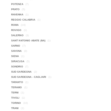
POTENZA
(7)
PRATO
(5)
RAVENNA
(1)
REGGIO CALABRIA
(1)
ROMA
(19)
ROVIGO
(1)
SALERNO
(3)
SANT’ANTONIO ABATE (NA)
(1)
SARNO
(7)
SAVONA
(3)
SIENA
(1)
SIRACUSA
(5)
SONDRIO
(7)
SUD SARDEGNA
(2)
SUD SARDEGNA - CAGLIARI
(1)
TARANTO
(1)
TERAMO
(1)
TERNI
(1)
TIVOLI
(1)
TORINO
(10)
TRANI
(1)