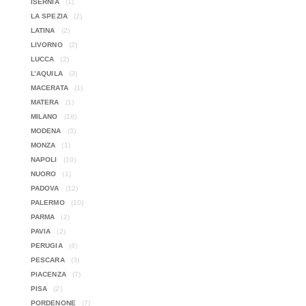
ISERNIA
(1)
LA SPEZIA
(2)
LATINA
(2)
LIVORNO
(2)
LUCCA
(2)
L’AQUILA
(3)
MACERATA
(1)
MATERA
(1)
MILANO
(18)
MODENA
(3)
MONZA
(1)
NAPOLI
(10)
NUORO
(1)
PADOVA
(12)
PALERMO
(10)
PARMA
(2)
PAVIA
(2)
PERUGIA
(4)
PESCARA
(3)
PIACENZA
(7)
PISA
(2)
PORDENONE
(7)