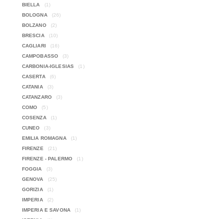
BIELLA
(1)
BOLOGNA
(26)
BOLZANO
(2)
BRESCIA
(10)
CAGLIARI
(16)
CAMPOBASSO
(3)
CARBONIA-IGLESIAS
(1)
CASERTA
(6)
CATANIA
(3)
CATANZARO
(3)
COMO
(5)
COSENZA
(1)
CUNEO
(3)
EMILIA ROMAGNA
(1)
FIRENZE
(21)
FIRENZE - PALERMO
(1)
FOGGIA
(3)
GENOVA
(25)
GORIZIA
(1)
IMPERIA
(2)
IMPERIA E SAVONA
(1)