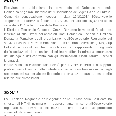
03/11/14
Riceviamo e pubblichiamo la breve nota del Delegato regionale
Domenico Angrisani, membro dell'Osservatorio dell'Agenzia delle Entrate.
Come da convocazione ricevuta in data 15/10/2014 l'Osservatorio
regionale dei servizi si è riunito il 23/10/2014 alle ore 15,30 presso la
sede della DR delle Entrate della Basilicata.
Il Direttore Regionale Giuseppe Orazio Bonanno in veste di Presidente,
insieme ai suoi stretti collaboratori Dott. Domenico Canosa e Dott.ssa
Donatella Pantaleo quali organizzatori dell'Osservatorio Regionale sui
servizi di assistenza ed informazione tramite canali telematici (Civis, Cup
Entratel e fisconline), ha sottolineato ai rappresentanti regionali
dell'associazioni di professionisti ed imprenditori la primaria importanza
del dialogo e del confronto con gli intermediari fiscali tramite i servizi
telematici.
Inoltre sono state annunciate novità per il 2015 in termini di rapporti
professionisti-Agenzia delle Entrate sia per le prenotazioni on-line degli
appuntamenti sia per alcune tipologie di dichiarazioni quali ad es. quelle
relative alle successioni.
30/06/14
La Direzione Regionale dell' Agenzia delle Entrate della Basilicata ha
chiesto all'INT di nominare il rappresentante in seno all'Osservatorio
regionale sui servizi ed informazione, come previsto dal protocollo
sottoscritto lo scorso anno.