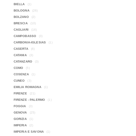
BIELLA
(1)
BOLOGNA
(26)
BOLZANO
(2)
BRESCIA
(10)
CAGLIARI
(16)
CAMPOBASSO
(3)
CARBONIA-IGLESIAS
(1)
CASERTA
(6)
CATANIA
(3)
CATANZARO
(3)
COMO
(5)
COSENZA
(1)
CUNEO
(3)
EMILIA ROMAGNA
(1)
FIRENZE
(21)
FIRENZE - PALERMO
(1)
FOGGIA
(3)
GENOVA
(25)
GORIZIA
(1)
IMPERIA
(2)
IMPERIA E SAVONA
(1)