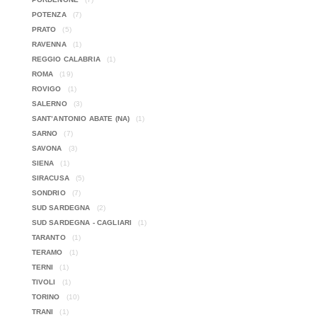
POTENZA
(7)
PRATO
(5)
RAVENNA
(1)
REGGIO CALABRIA
(1)
ROMA
(19)
ROVIGO
(1)
SALERNO
(3)
SANT’ANTONIO ABATE (NA)
(1)
SARNO
(7)
SAVONA
(3)
SIENA
(1)
SIRACUSA
(5)
SONDRIO
(7)
SUD SARDEGNA
(2)
SUD SARDEGNA - CAGLIARI
(1)
TARANTO
(1)
TERAMO
(1)
TERNI
(1)
TIVOLI
(1)
TORINO
(10)
TRANI
(1)