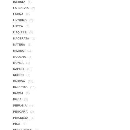
ISERNIA
(1)
LA SPEZIA
(2)
LATINA
(2)
LIVORNO
(2)
LUCCA
(2)
L’AQUILA
(3)
MACERATA
(1)
MATERA
(1)
MILANO
(18)
MODENA
(3)
MONZA
(1)
NAPOLI
(10)
NUORO
(1)
PADOVA
(12)
PALERMO
(10)
PARMA
(2)
PAVIA
(2)
PERUGIA
(4)
PESCARA
(3)
PIACENZA
(7)
PISA
(2)
PORDENONE
(7)